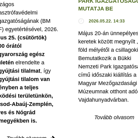
PARK IGAZGATÓSÁG
zágos
MUTATJA BE
asztrófavédelmi
gazgatóságának (BM
2026.05.22. 14:33
) egyetértésével, 2026.
Május 20-án ünnepélye
ius 25. (csütörtök)
keretek között megnyílt 
00 órától
föld mélyétől a csillagok
yarország egész
Bemutatkozik a Bükki
ületén
elrendelte a
Nemzeti Park Igazgatós
gyújtási tilalmat
, így
című időszaki kiállítás a
gyújtási tilalom van
Magyar Mezőgazdasági
ényben
a teljes
Múzeumnak otthont adó
ödési területünkön,
Vajdahunyadvárban.
sod-Abaúj-Zemplén,
es és Nógrád
Tovább olvasom
megyékben is.