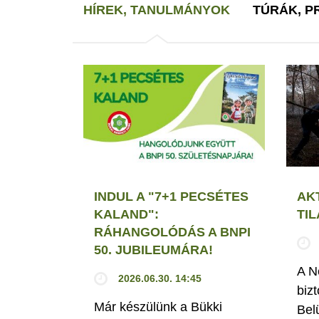
HÍREK, TANULMÁNYOK
TÚRÁK, 
INDUL A "7+1 PECSÉTES
AK
KALAND":
TI
RÁHANGOLÓDÁS A BNPI
50. JUBILEUMÁRA!
A N
2026.06.30. 14:45
biz
Már készülünk a Bükki
Bel