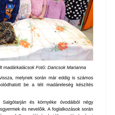
lt madárkalácsok Fotó: Dancsok Marianna
 vissza, melynek során már eddig is számos
olódhatott be a téli madáreleség készítés
 Salgótarján és környéke óvodáiból négy
isgyermek és nevelőik. A foglalkozások során