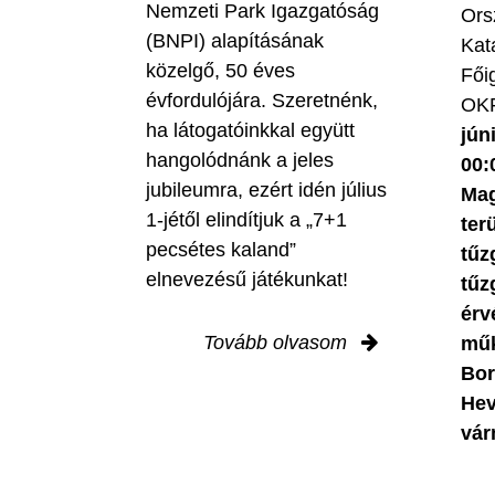
Nemzeti Park Igazgatóság
Ors
(BNPI) alapításának
Kat
közelgő, 50 éves
Fői
évfordulójára. Szeretnénk,
OKF
ha látogatóinkkal együtt
jún
hangolódnánk a jeles
00:
jubileumra, ezért idén július
Mag
1-jétől elindítjuk a „7+1
ter
pecsétes kaland”
tűz
elnevezésű játékunkat!
tűz
érv
Tovább olvasom
műk
Bor
Hev
vár