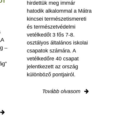
OT
hirdettük meg immár
hatodik alkalommal a Mátra
kincsei természetismereti
és természetvédelmi
s
vetélkedőt 3 fős 7-8.
„A
osztályos általános iskolai
ig –
csapatok számára. A
vetélkedőre 40 csapat
ág”
jelentkezett az ország
különböző pontjairól.
Tovább olvasom