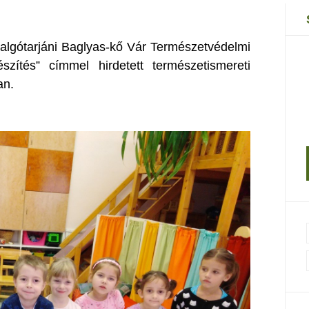
algótarjáni Baglyas-kő Vár Természetvédelmi
szítés” címmel hirdetett természetismereti
an.