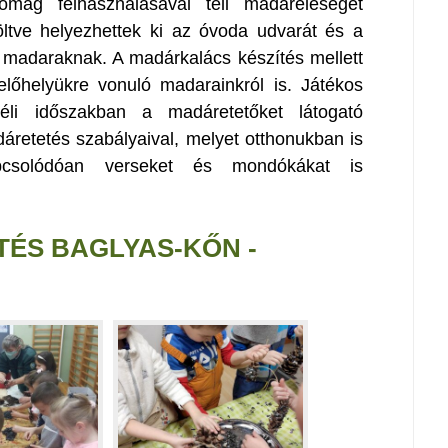
mag felhasználásával téli madáreleséget
öltve helyezhettek ki az óvoda udvarát és a
 madaraknak. A madárkalács készítés mellett
előhelyükre vonuló madarainkról is. Játékos
éli időszakban a madáretetőket látogató
dáretetés szabályaival, melyet otthonukban is
pcsolódóan verseket és mondókákat is
ÉS BAGLYAS-KŐN -