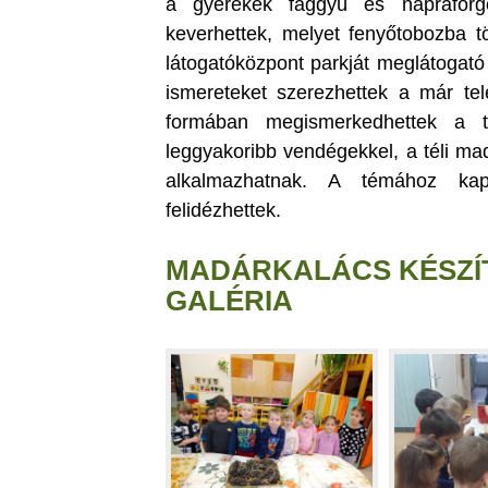
a gyerekek faggyú és napraforgó
keverhettek, melyet fenyőtobozba t
látogatóközpont parkját meglátogató
ismereteket szerezhettek a már tel
formában megismerkedhettek a t
leggyakoribb vendégekkel, a téli ma
alkalmazhatnak. A témához ka
felidézhettek.
MADÁRKALÁCS KÉSZÍT
GALÉRIA