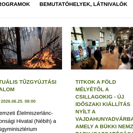
PROGRAMOK
BEMUTATÓHELYEK, LÁTNIVALÓK
TUÁLIS TŰZGYÚJTÁSI
TITKOK A FÖLD
LALOM
MÉLYÉTŐL A
CSILLAGOKIG - ÚJ
2026.06.25. 08:00
IDŐSZAKI KIÁLLÍTÁS
NYÍLT A
emzeti Élelmiszerlánc-
VAJDAHUNYADVÁRBA
tonsági Hivatal (Nébih) a
AMELY A BÜKKI NEMZ
ügyminisztérium