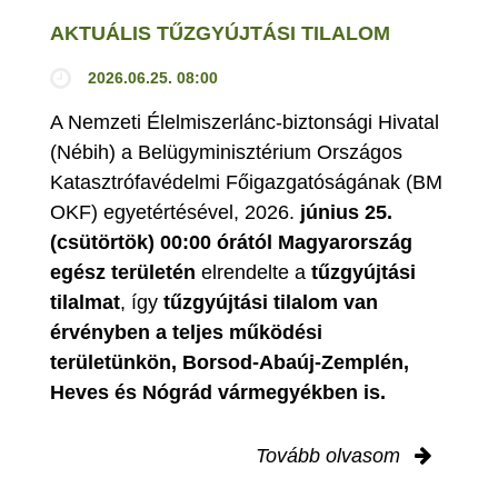
AKTUÁLIS TŰZGYÚJTÁSI TILALOM
2026.06.25. 08:00
A Nemzeti Élelmiszerlánc-biztonsági Hivatal
(Nébih) a Belügyminisztérium Országos
Katasztrófavédelmi Főigazgatóságának (BM
OKF) egyetértésével, 2026.
június 25.
(csütörtök) 00:00 órától Magyarország
egész területén
elrendelte a
tűzgyújtási
tilalmat
, így
tűzgyújtási tilalom van
érvényben
a teljes működési
területünkön, Borsod-Abaúj-Zemplén,
Heves és Nógrád vármegyékben is.
Tovább olvasom