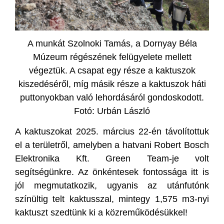
A munkát Szolnoki Tamás, a Dornyay Béla
Múzeum régészének felügyelete mellett
végeztük. A csapat egy része a kaktuszok
kiszedéséről, míg másik része a kaktuszok háti
puttonyokban való lehordásáról gondoskodott.
Fotó: Urbán László
A kaktuszokat 2025. március 22-én távolítottuk
el a területről, amelyben a hatvani Robert Bosch
Elektronika Kft. Green Team-je volt
segítségünkre. Az önkéntesek fontossága itt is
jól megmutatkozik, ugyanis az utánfutónk
színültig telt kaktusszal, mintegy 1,575 m3-nyi
kaktuszt szedtünk ki a közreműködésükkel!