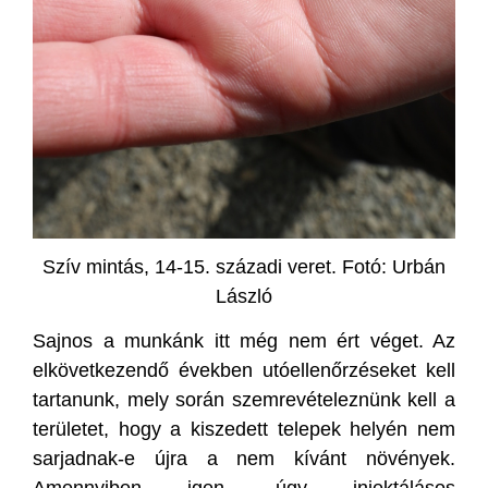
Szív mintás, 14-15. századi veret. Fotó: Urbán
László
Sajnos a munkánk itt még nem ért véget. Az
elkövetkezendő években utóellenőrzéseket kell
tartanunk, mely során szemrevételeznünk kell a
területet, hogy a kiszedett telepek helyén nem
sarjadnak-e újra a nem kívánt növények.
Amennyiben igen, úgy injektálásos