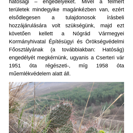
hatósági – engedélyeket. Mivel a felmért
területek mindegyike magánkézben van, ezért
elsődlegesen a tulajdonosok írásbeli
hozzájárulására volt szükségünk, majd ezt
követően kellett a Nógrád Vármegyei
Kormányhivatal Építésügyi és Örökségvédelmi
Főosztályának (a továbbiakban: Hatóság)
engedélyét megkérnünk, ugyanis a Cserteri vár
1951 óta régészeti-, míg 1958 óta
műemlékvédelem alatt áll.