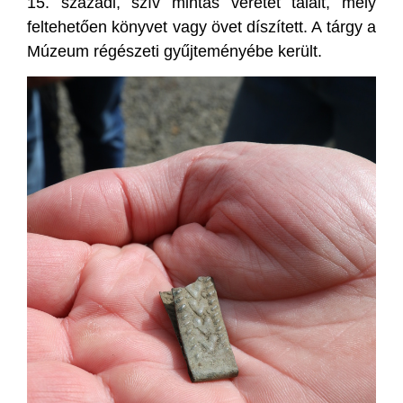
15. századi, szív mintás veretet talált, mely
feltehetően könyvet vagy övet díszített. A tárgy a
Múzeum régészeti gyűjteményébe került.