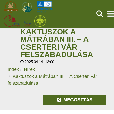
KERESÉ
KAKTUSZOK A
KEZDŐOLDAL
MÁTRÁBAN III. – A
CSERTERI VÁR
ŐSVILÁGI POMPEJI
FELSZABADULÁSA
SZOLGÁLTATÁSOK
2025.04.14. 13:00
Index
Hírek
PROGRAMOK
Kaktuszok a Mátrában III. – A Cserteri vár
felszabadulása
HÍREK
RÓLUNK
MEGOSZTÁS
ONLINE JEGYVÁSÁRLÁS