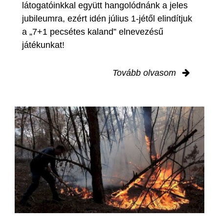
látogatóinkkal együtt hangolódnánk a jeles
jubileumra, ezért idén július 1-jétől elindítjuk
a „7+1 pecsétes kaland” elnevezésű
játékunkat!
Tovább olvasom