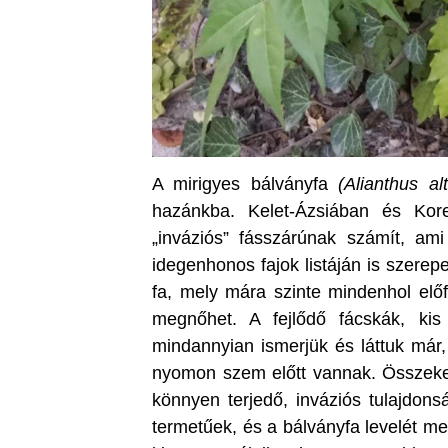
A mirigyes bálványfa
(Alianthus al
hazánkba. Kelet-Ázsiában és Kor
„inváziós” fásszárúnak számít, am
idegenhonos fajok listáján is szerep
fa, mely mára szinte mindenhol elő
megnőhet. A fejlődő fácskák, kis
mindannyian ismerjük és láttuk már,
nyomon szem előtt vannak. Összekev
könnyen terjedő, inváziós tulajdons
termetűek, és a bálványfa levelét me