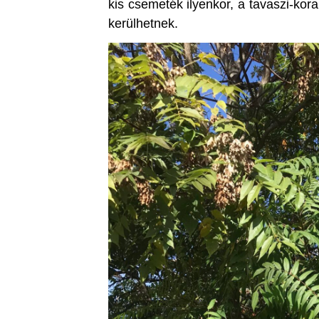
kis csemeték ilyenkor, a tavaszi-ko
kerülhetnek.