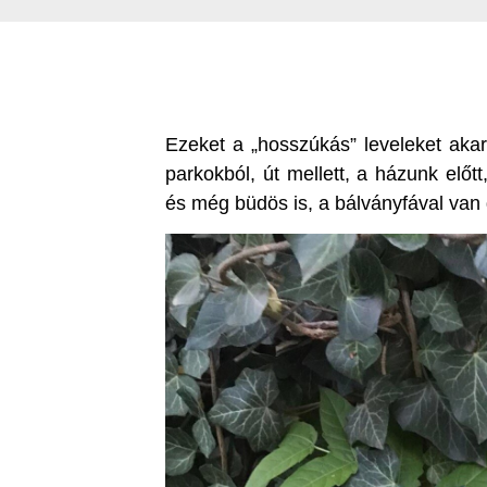
Ezeket a „hosszúkás” leveleket akar
parkokból, út mellett, a házunk elő
és még büdös is, a bálványfával van