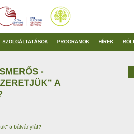
SZOLGÁLTATÁSOK
PROGRAMOK
HÍREK
RÓL
ISMERŐS -
SZERETJÜK” A
?
jük” a bálványfát?