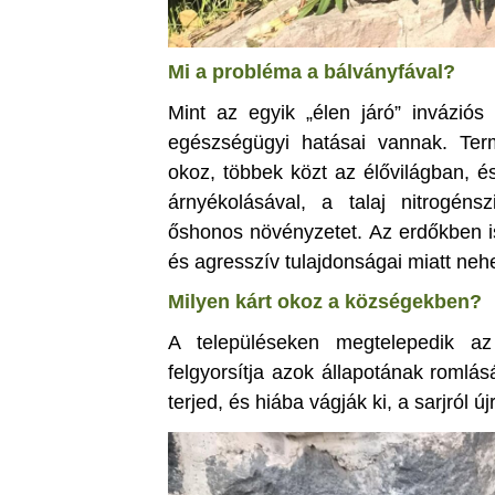
Mi a probléma a bálványfával?
Mint az egyik „élen járó” invázió
egészségügyi hatásai vannak. Ter
okoz, többek közt az élővilágban, és
árnyékolásával, a talaj nitrogénsz
őshonos növényzetet. Az erdőkben is
és agresszív tulajdonságai miatt neh
Milyen kárt okoz a községekben?
A településeken megtelepedik az
felgyorsítja azok állapotának romlá
terjed, és hiába vágják ki, a sarjról újr