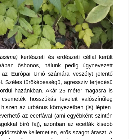
tissima)
kertészeti és erdészeti céllal került
eában őshonos, nálunk pedig úgynevezett
i az Európai Unió számára veszélyt jelentő
el. Széles tűrőképességű, agresszív terjedésű
fordul hazánkban. Akár 25 méter magasra is
 csemeték hosszúkás leveleit valószínűleg
 hiszen az urbánus környezetben (is) lépten-
erhető az ecetfával (ami egyébként szintén
ágokkal bíró faj), azonban az ecetfák kisebb
gdörzsölve kellemetlen, erős szagot áraszt. A