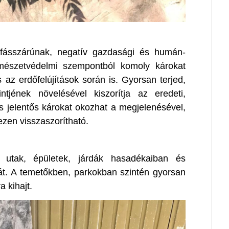
s fásszárúnak, negatív gazdasági és humán-
mészetvédelmi szempontból komoly károkat
 az erdőfelújítások során is. Gyorsan terjed,
intjének növelésével kiszorítja az eredeti,
 jelentős károkat okozhat a megjelenésével,
ezen visszaszorítható.
 utak, épületek, járdák hasadékaiban és
sát. A temetőkben, parkokban szintén gyorsan
a kihajt.