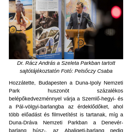
Dr. Rácz András a Szeleta Parkban tartott
sajtótájékoztatón Fotó: Pelsőczy Csaba
Hozzátette, Budapesten a Duna-Ipoly Nemzeti
Park huszonöt százalékos
belépőkedvezménnyel várja a Szemlő-hegyi- és
a Pál-völgyi-barlangba az érdeklődőket, ahol
több előadást és filmvetítést is tartanak, míg a
Duna-Dráva Nemzeti Parkban a Denevér-
barlang húsz-, az Abaligeti-barlang pedig