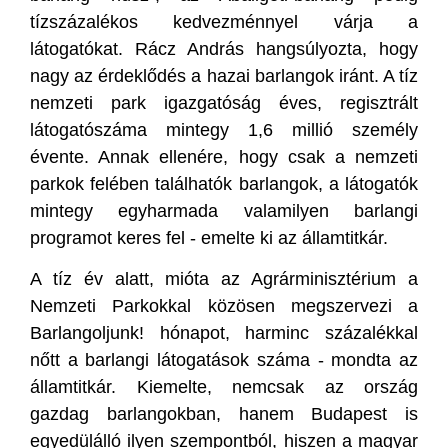
tízszázalékos kedvezménnyel várja a
látogatókat. Rácz András hangsúlyozta, hogy
nagy az érdeklődés a hazai barlangok iránt. A tíz
nemzeti park igazgatóság éves, regisztrált
látogatószáma mintegy 1,6 millió személy
évente. Annak ellenére, hogy csak a nemzeti
parkok felében találhatók barlangok, a látogatók
mintegy egyharmada valamilyen barlangi
programot keres fel - emelte ki az államtitkár.
A tíz év alatt, mióta az Agrárminisztérium a
Nemzeti Parkokkal közösen megszervezi a
Barlangoljunk! hónapot, harminc százalékkal
nőtt a barlangi látogatások száma - mondta az
államtitkár. Kiemelte, nemcsak az ország
gazdag barlangokban, hanem Budapest is
egyedülálló ilyen szempontból, hiszen a magyar