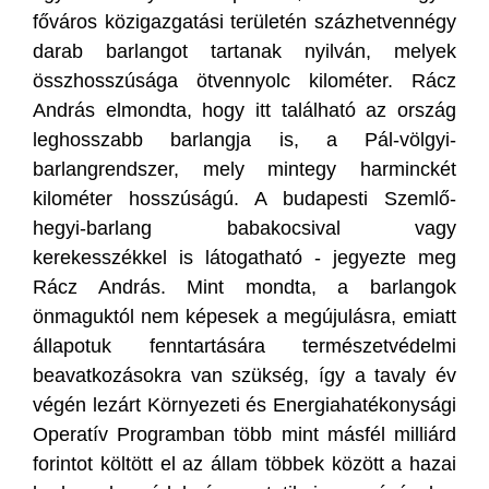
főváros közigazgatási területén százhetvennégy
darab barlangot tartanak nyilván, melyek
összhosszúsága ötvennyolc kilométer. Rácz
András elmondta, hogy itt található az ország
leghosszabb barlangja is, a Pál-völgyi-
barlangrendszer, mely mintegy harminckét
kilométer hosszúságú. A budapesti Szemlő-
hegyi-barlang babakocsival vagy
kerekesszékkel is látogatható - jegyezte meg
Rácz András. Mint mondta, a barlangok
önmaguktól nem képesek a megújulásra, emiatt
állapotuk fenntartására természetvédelmi
beavatkozásokra van szükség, így a tavaly év
végén lezárt Környezeti és Energiahatékonysági
Operatív Programban több mint másfél milliárd
forintot költött el az állam többek között a hazai