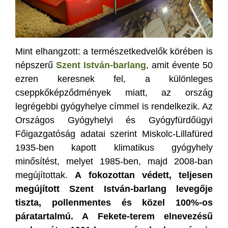
Mint elhangzott: a természetkedvelők körében is
népszerű
Szent István-barlang
, amit évente 50
ezren keresnek fel, a különleges
cseppkőképződmények miatt, az ország
legrégebbi gyógyhelye címmel is rendelkezik. Az
Országos Gyógyhelyi és Gyógyfürdőügyi
Főigazgatóság adatai szerint Miskolc-Lillafüred
1935-ben kapott klimatikus gyógyhely
minősítést, melyet 1985-ben, majd 2008-ban
megújítottak.
A fokozottan védett, teljesen
megújított Szent István-barlang levegője
tiszta, pollenmentes és közel 100%-os
páratartalmú. A Fekete-terem elnevezésű