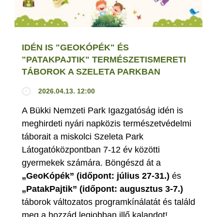
IDÉN IS "GEOKÓPÉK" ÉS
"PATAKPAJTIK" TERMÉSZETISMERETI
TÁBOROK A SZELETA PARKBAN
2026.04.13. 12:00
A Bükki Nemzeti Park Igazgatóság idén is
meghirdeti nyári napközis természetvédelmi
táborait a miskolci Szeleta Park
Látogatóközpontban 7-12 év közötti
gyermekek számára. Böngészd át a
„GeoKópék” (időpont: július 27-31.)
és
„PatakPajtik” (időpont: augusztus 3-7.)
táborok változatos programkínálatát és találd
meg a hozzád legjobban illő kalandot!