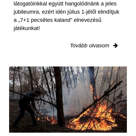
látogatóinkkal együtt hangolódnánk a jeles
jubileumra, ezért idén július 1-jétől elindítjuk
a „7+1 pecsétes kaland” elnevezésű
játékunkat!
Tovább olvasom