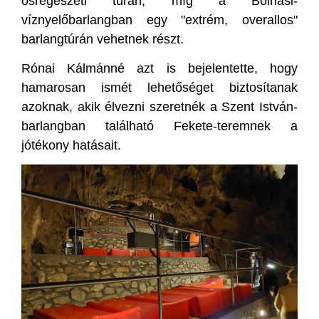
ősrégészeti túrán, míg a Bolhási-
víznyelőbarlangban egy "extrém, overallos"
barlangtúrán vehetnek részt.
Rónai Kálmánné azt is bejelentette, hogy
hamarosan ismét lehetőséget biztosítanak
azoknak, akik élvezni szeretnék a Szent István-
barlangban található Fekete-teremnek a
jótékony hatásait.