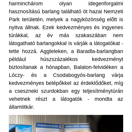
harminchárom olyan idegenforgalmi
hasznosítású barlang található öt hazai Nemzeti
Park területén, melyek a nagyközönség előtt is
nyitva állnak. Ezek kedvezményes és ingyenes
túrákkal, az év más szakaszában nem
látogatható barlangokkal is várják a látogatókat -
tette hozzá. Aggteleken, a Baradla-barlangban
például húszszázalékos kedvezményt
biztosítanak a hónapban, Balaton-felvidéken a
Lóczy- és a Csodabogyós-barlang várja
kedvezményes belépőkkel az érdeklődőket, míg
a cseszneki szurdokban egy teljesítménytúrán
vehetnek részt a látogatók - mondta az
államtitkár.