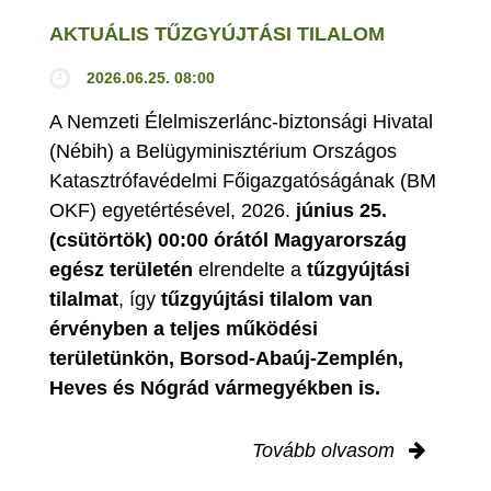
AKTUÁLIS TŰZGYÚJTÁSI TILALOM
2026.06.25. 08:00
A Nemzeti Élelmiszerlánc-biztonsági Hivatal
(Nébih) a Belügyminisztérium Országos
Katasztrófavédelmi Főigazgatóságának (BM
OKF) egyetértésével, 2026.
június 25.
(csütörtök) 00:00 órától Magyarország
egész területén
elrendelte a
tűzgyújtási
tilalmat
, így
tűzgyújtási tilalom van
érvényben
a teljes működési
területünkön, Borsod-Abaúj-Zemplén,
Heves és Nógrád vármegyékben is.
Tovább olvasom