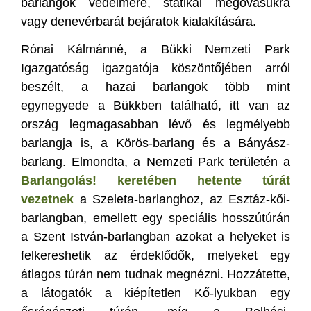
barlangok védelmére, statikai megóvásukra
vagy denevérbarát bejáratok kialakítására.
Rónai Kálmánné, a Bükki Nemzeti Park
Igazgatóság igazgatója köszöntőjében arról
beszélt, a hazai barlangok több mint
egynegyede a Bükkben található, itt van az
ország legmagasabban lévő és legmélyebb
barlangja is, a Körös-barlang és a Bányász-
barlang. Elmondta, a Nemzeti Park területén a
Barlangolás! keretében hetente túrát
vezetnek
a Szeleta-barlanghoz, az Esztáz-kői-
barlangban, emellett egy speciális hosszútúrán
a Szent István-barlangban azokat a helyeket is
felkereshetik az érdeklődők, melyeket egy
átlagos túrán nem tudnak megnézni. Hozzátette,
a látogatók a kiépítetlen Kő-lyukban egy