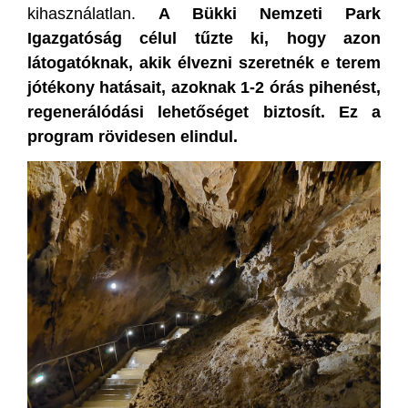
kihasználatlan.
A Bükki Nemzeti Park
Igazgatóság célul tűzte ki, hogy azon
látogatóknak, akik élvezni szeretnék e terem
jótékony hatásait, azoknak 1-2 órás pihenést,
regenerálódási lehetőséget biztosít. Ez a
program rövidesen elindul.