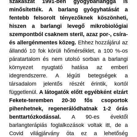
szakaszát 1991-ben gyógybarlanggá is
minősítették. A barlang gyógyhatását a
fentebb felsorolt tényezőknek köszönheti,
hiszen a barlangi levegő mikrobiológiai
szempontból csaknem steril, azaz por-, csíra-
és allergénmentes közeg.
Ehhez hozzájárul az
állandó 10 fok körüli hőmérséklet, a 100 %-os
páratartalom és nem utolsó sorban a barlangi
környezet nyugtató hatása az emberi
idegrendszerre. A légúti betegségek a
társadalom jelentős részét érintik, kortól
függetlenül.
A látogatók előtt egyébként elzárt
Fekete-teremben 20-30 fős csoportok
pihenhetnek, regenerálódhatnak 1-2 órás
benttartózkodással.
A 90-es évektől
barlangterápiás foglalkozások voltak itt, de a
Covid világjárvány óta ez a lehetőség