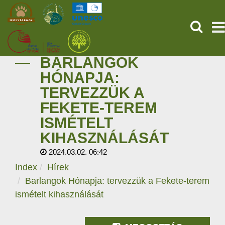
KERESÉ
BARLANGOK
KEZDŐOLDAL
HÓNAPJA:
TERVEZZÜK A
ŐSVILÁGI POMPEJI
FEKETE-TEREM
SZOLGÁLTATÁSOK
ISMÉTELT
KIHASZNÁLÁSÁT
PROGRAMOK
2024.03.02. 06:42
Index
Hírek
HÍREK
Barlangok Hónapja: tervezzük a Fekete-terem
RÓLUNK
ismételt kihasználását
ONLINE JEGYVÁSÁRLÁS