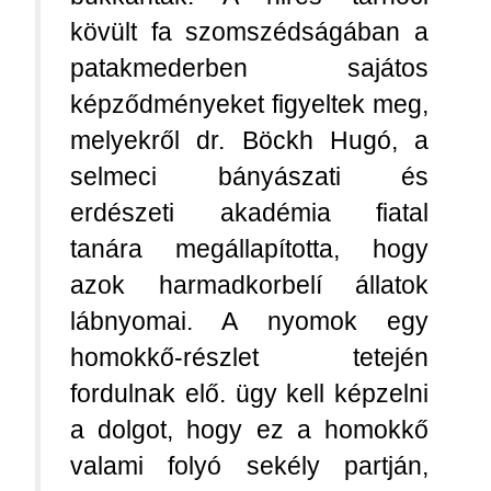
kövült fa szomszédságában a
patakmederben sajátos
képződményeket figyeltek meg,
melyekről dr. Böckh Hugó, a
selmeci bányászati és
erdészeti akadémia fiatal
tanára megállapította, hogy
azok harmadkorbelí állatok
lábnyomai. A nyomok egy
homokkő-részlet tetején
fordulnak elő. ügy kell képzelni
a dolgot, hogy ez a homokkő
valami folyó sekély partján,