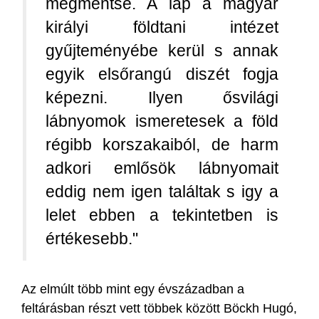
megmentse. A lap a magyar
királyi földtani intézet
gyűjteményébe kerül s annak
egyik elsőrangú diszét fogja
képezni. Ilyen ősvilági
lábnyomok ismeretesek a föld
régibb korszakaiból, de harm
adkori emlősök lábnyomait
eddig nem igen találtak s igy a
lelet ebben a tekintetben is
értékesebb."
Az elmúlt több mint egy évszázadban a
feltárásban részt vett többek között Böckh Hugó,