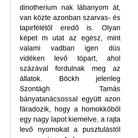
dinotherium nak lábanyom át,
van közte azonban szarvas- és
tapirfélétől eredő is. Olyan
képet m utat az egész, mint
valami vadban igen dús
vidéken levő tópart, ahol
százával fordulnak meg az
állatok. Böckh jelenleg
Szontágh Tamás
bányatanácsossal együtt azon
fáradozik, hogy a homokkőből
egy nagy lapot kiemelve, a rajta
levő nyomokat a pusztulástól