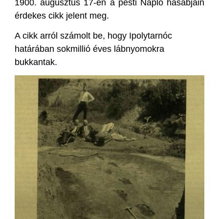
1900. augusztus 17-én a pesti Napló hasábjain
érdekes cikk jelent meg.
A cikk arról számolt be, hogy Ipolytarnóc
határában sokmillió éves lábnyomokra
bukkantak.