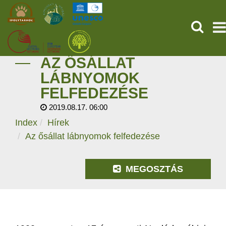
KERESÉ
AZ ŐSÁLLAT
KEZDŐOLDAL
LÁBNYOMOK
FELFEDEZÉSE
ŐSVILÁGI POMPEJI
2019.08.17. 06:00
SZOLGÁLTATÁSOK
Index
Hírek
Az ősállat lábnyomok felfedezése
PROGRAMOK
MEGOSZTÁS
HÍREK
RÓLUNK
ONLINE JEGYVÁSÁRLÁS