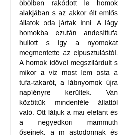
öbölben rakódott le homok
alakjában s az akkor élt
emlős
állatok oda jártak inni. A lágy
homokba ezután andesittufa
hullott s igy a nyomokat
megmentette az elpusztulástól.
A homok idővel megszilárdult s
mikor a viz most lem osta a
tufa-takarót, a lábnyomok újra
napíényre kerültek. Van
közöttük mindenféle állattól
való. Ott látjuk a mai elefánt és
a negyedkori mammuth
őseinek, a m astodonnak és