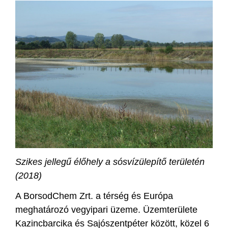
Szikes jellegű élőhely a sósvízülepítő területén
(2018)
A BorsodChem Zrt. a térség és Európa
meghatározó vegyipari üzeme. Üzemterülete
Kazincbarcika és Sajószentpéter között, közel 6