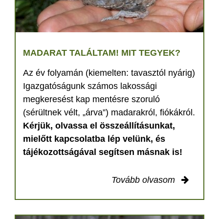
MADARAT TALÁLTAM! MIT TEGYEK?
Az év folyamán (kiemelten: tavasztól nyárig)
Igazgatóságunk számos lakossági
megkeresést kap mentésre szoruló
(sérültnek vélt, „árva”) madarakról, fiókákról.
Kérjük, olvassa el összeállításunkat,
mielőtt kapcsolatba lép velünk, és
tájékozottságával segítsen másnak is!
Tovább olvasom