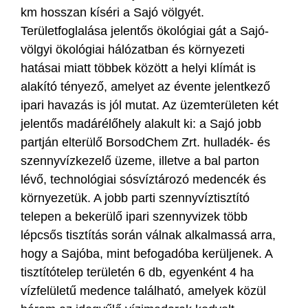
km hosszan kíséri a Sajó völgyét.
Területfoglalása jelentős ökológiai gát a Sajó-
völgyi ökológiai hálózatban és környezeti
hatásai miatt többek között a helyi klímát is
alakító tényező, amelyet az évente jelentkező
ipari havazás is jól mutat. Az üzemterületen két
jelentős madárélőhely alakult ki: a Sajó jobb
partján elterülő BorsodChem Zrt. hulladék- és
szennyvízkezelő üzeme, illetve a bal parton
lévő, technológiai sósvíztározó medencék és
környezetük. A jobb parti szennyvíztisztító
telepen a bekerülő ipari szennyvizek több
lépcsős tisztítás során válnak alkalmassá arra,
hogy a Sajóba, mint befogadóba kerüljenek. A
tisztítótelep területén 6 db, egyenként 4 ha
vízfelületű medence található, amelyek közül