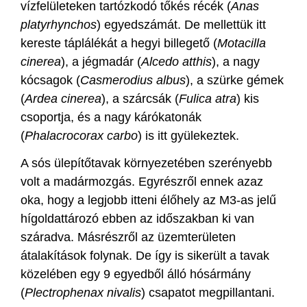
vízfelületeken tartózkodó tőkés récék (
Anas
platyrhynchos
) egyedszámát. De mellettük itt
kereste táplálékát a hegyi billegető (
Motacilla
cinerea
), a jégmadár (
Alcedo atthis
), a nagy
kócsagok (
Casmerodius albus
), a szürke gémek
(
Ardea cinerea
), a szárcsák (
Fulica atra
) kis
csoportja, és a nagy kárókatonák
(
Phalacrocorax carbo
) is itt gyülekeztek.
A sós ülepítőtavak környezetében szerényebb
volt a madármozgás. Egyrészről ennek azaz
oka, hogy a legjobb itteni élőhely az M3-as jelű
hígoldattározó ebben az időszakban ki van
száradva. Másrészről az üzemterületen
átalakítások folynak. De így is sikerült a tavak
közelében egy 9 egyedből álló hósármány
(
Plectrophenax nivalis
) csapatot megpillantani.