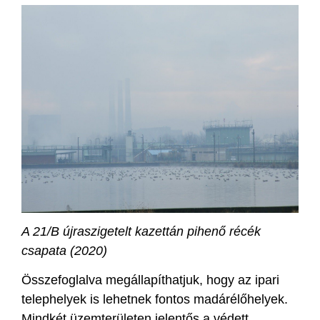
A 21/B újraszigetelt kazettán pihenő récék
csapata (2020)
Összefoglalva megállapíthatjuk, hogy az ipari
telephelyek is lehetnek fontos madárélőhelyek.
Mindkét üzemterületen jelentős a védett