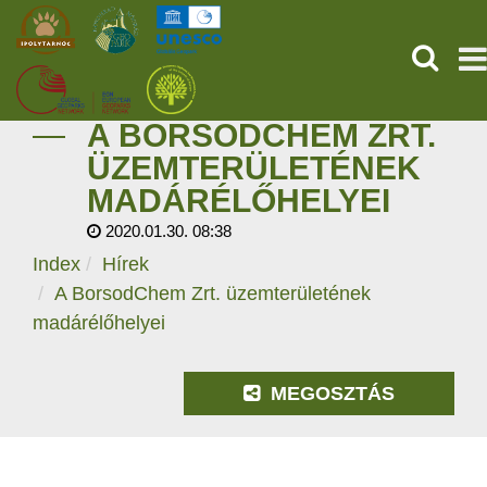
KERESÉ
A BORSODCHEM ZRT.
KEZDŐOLDAL
ÜZEMTERÜLETÉNEK
MADÁRÉLŐHELYEI
ŐSVILÁGI POMPEJI
2020.01.30. 08:38
SZOLGÁLTATÁSOK
Index
Hírek
A BorsodChem Zrt. üzemterületének
PROGRAMOK
madárélőhelyei
HÍREK
MEGOSZTÁS
RÓLUNK
ONLINE JEGYVÁSÁRLÁS