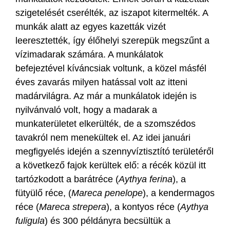
szigetelését cserélték, az iszapot kitermelték. A
munkák alatt az egyes kazetták vizét
leeresztették, így élőhelyi szerepük megszűnt a
vízimadarak számára. A munkálatok
befejeztével kíváncsiak voltunk, a közel másfél
éves zavarás milyen hatással volt az itteni
madárvilágra. Az már a munkálatok idején is
nyilvánvaló volt, hogy a madarak a
munkaterületet elkerülték, de a szomszédos
tavakról nem menekültek el. Az idei januári
megfigyelés idején a szennyvíztisztító területéről
a következő fajok kerültek elő: a récék közül itt
tartózkodott a barátréce (
Aythya ferina
), a
fütyülő réce, (
Mareca penelope
), a kendermagos
réce (
Mareca strepera
), a kontyos réce (
Aythya
fuligula
) és 300 példányra becsültük a