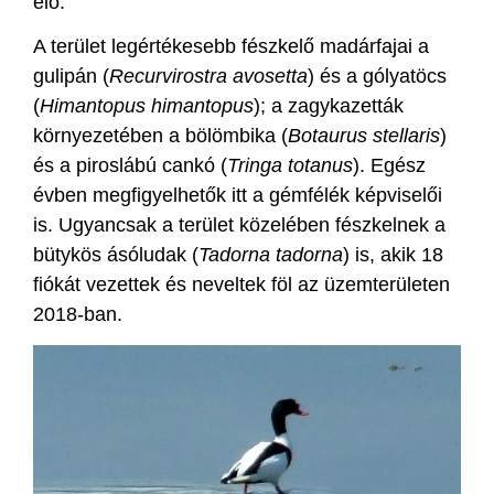
elő.
A terület legértékesebb fészkelő madárfajai a
gulipán (
Recurvirostra avosetta
) és a gólyatöcs
(
Himantopus himantopus
); a zagykazetták
környezetében a bölömbika (
Botaurus stellaris
)
és a piroslábú cankó (
Tringa totanus
). Egész
évben megfigyelhetők itt a gémfélék képviselői
is. Ugyancsak a terület közelében fészkelnek a
bütykös ásóludak (
Tadorna tadorna
) is, akik 18
fiókát vezettek és neveltek föl az üzemterületen
2018-ban.