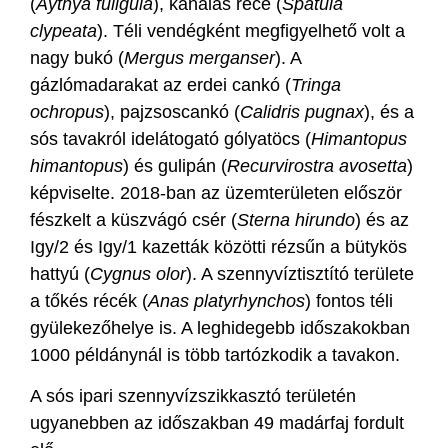
(
Aythya fuligula
), kanalas réce (
Spatula
clypeata
). Téli vendégként megfigyelhető volt a
nagy bukó (
Mergus merganser
). A
gázlómadarakat az erdei cankó (
Tringa
ochropus
), pajzsoscankó (
Calidris pugnax
), és a
sós tavakról idelátogató gólyatöcs (
Himantopus
himantopus
) és gulipán (
Recurvirostra avosetta
)
képviselte. 2018-ban az üzemterületen először
fészkelt a küszvágó csér (
Sterna hirundo
) és az
Igy/2 és Igy/1 kazetták közötti rézsűn a bütykös
hattyú (
Cygnus olor
). A szennyvíztisztító területe
a tőkés récék (
Anas platyrhynchos
) fontos téli
gyülekezőhelye is. A leghidegebb időszakokban
1000 példánynál is több tartózkodik a tavakon.
A sós ipari szennyvízszikkasztó területén
ugyanebben az időszakban 49 madárfaj fordult