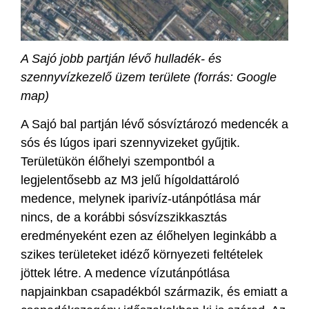
A Sajó jobb partján lévő hulladék- és
szennyvízkezelő
üzem területe (forrás: Google
map)
A Sajó bal partján lévő sósvíztározó medencék a
sós és lúgos ipari szennyvizeket gyűjtik.
Területükön élőhelyi szempontból a
legjelentősebb az M3 jelű hígoldattároló
medence, melynek iparivíz-utánpótlása már
nincs, de a korábbi sósvízszikkasztás
eredményeként ezen az élőhelyen leginkább a
szikes területeket idéző környezeti feltételek
jöttek létre. A medence vízutánpótlása
napjainkban csapadékból származik, és emiatt a