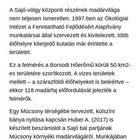
A Sajó-völgy központi részének madárvilága
nem teljesen ismeretlen. 1997-ben az Ökológiai
Intézet a Fenntartható Fejlődésért Alapítvány
munkatársai által szervezett és kivitelezett, több
élőhelyre kiterjedő kutatás már érintette a
területet.
Ez a felmérés a Borsodi Hőerőmű körüli 50 km2-
es területére szorítkozott. A vizes területek
mellett – a szárazföldi élőhelyeket is beleértve –
ekkor 118 madárfaj előfordulását jelezték a
felmérők.
Egy Múcsony térségébe tervezett, külszíni
bánya nyitása kapcsán Huber A. (2017) is
készített beszámolót a Sajó bal partjának
Múcsony környéki madárvilágáról. Munkájában