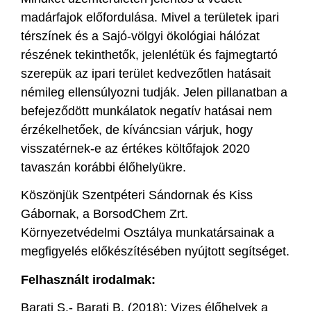
madárfajok előfordulása. Mivel a területek ipari
térszínek és a Sajó-völgyi ökológiai hálózat
részének tekinthetők, jelenlétük és fajmegtartó
szerepük az ipari terület kedvezőtlen hatásait
némileg ellensúlyozni tudják. Jelen pillanatban a
befejeződött munkálatok negatív hatásai nem
érzékelhetőek, de kíváncsian várjuk, hogy
visszatérnek-e az értékes költőfajok 2020
tavaszán korábbi élőhelyükre.
Köszönjük Szentpéteri Sándornak és Kiss
Gábornak, a BorsodChem Zrt.
Környezetvédelmi Osztálya munkatársainak a
megfigyelés előkészítésében nyújtott segítséget.
Felhasznált irodalmak:
Barati S.- Barati B. (2018): Vizes élőhelyek a