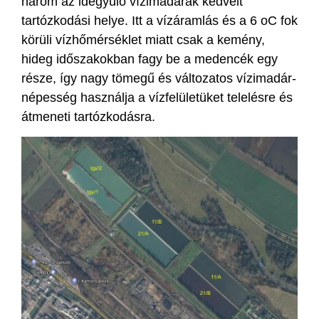
három az idegyűlő vízimadarak kedvelt
tartózkodási helye. Itt a vízáramlás és a 6 oC fok
körüli vízhőmérséklet miatt csak a kemény,
hideg időszakokban fagy be a medencék egy
része, így nagy tömegű és változatos vízimadár-
népesség használja a vízfelületüket telelésre és
átmeneti tartózkodásra.