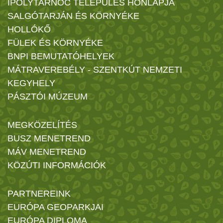
IPOLYTARNÓC TELEPÜLÉS HONLAPJA
SALGÓTARJÁN ÉS KÖRNYÉKE
HOLLÓKŐ
FÜLEK ÉS KÖRNYÉKE
BNPI BEMUTATÓHELYEK
MÁTRAVEREBÉLY - SZENTKÚT NEMZETI
KEGYHELY
PÁSZTÓI MÚZEUM
MEGKÖZELÍTÉS
BUSZ MENETREND
MÁV MENETREND
KÖZÚTI INFORMÁCIÓK
PARTNEREINK
EURÓPA GEOPARKJAI
EURÓPA DIPLOMA