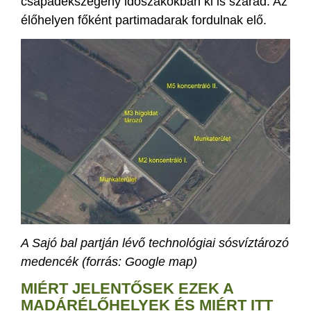
csapadékszegény időszakokban ki is szárad. Az
élőhelyen főként partimadarak fordulnak elő.
A Sajó bal partján lévő technológiai sósvíztározó
medencék
(forrás: Google map)
MIÉRT JELENTŐSEK EZEK A
MADÁRÉLŐHELYEK ÉS MIÉRT ITT