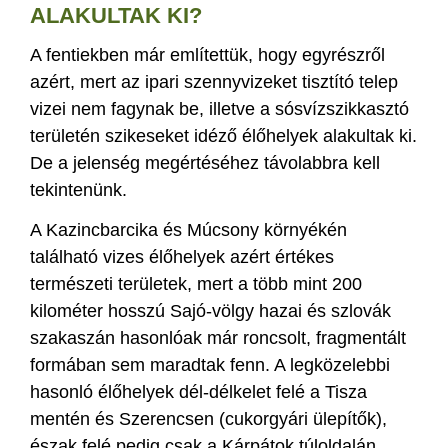
ALAKULTAK KI?
A fentiekben már említettük, hogy egyrészről
azért, mert az ipari szennyvizeket tisztító telep
vizei nem fagynak be, illetve a sósvízszikkasztó
területén szikeseket idéző élőhelyek alakultak ki.
De a jelenség megértéséhez távolabbra kell
tekintenünk.
A Kazincbarcika és Múcsony környékén
található vizes élőhelyek azért értékes
természeti területek, mert a több mint 200
kilométer hosszú Sajó-völgy hazai és szlovák
szakaszán hasonlóak már roncsolt, fragmentált
formában sem maradtak fenn. A legközelebbi
hasonló élőhelyek dél-délkelet felé a Tisza
mentén és Szerencsen (cukorgyári ülepítők),
észak felé pedig csak a Kárpátok túloldalán,