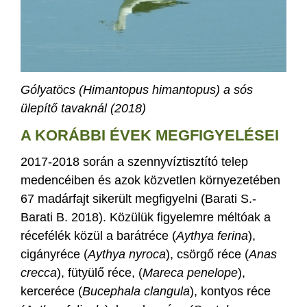
Gólyatöcs (Himantopus himantopus) a sós
ülepítő tavaknál (2018)
A KORÁBBI ÉVEK MEGFIGYELÉSEI
2017-2018 során a szennyvíztisztító telep
medencéiben és azok közvetlen környezetében
67 madárfajt sikerült megfigyelni (Barati S.-
Barati B. 2018). Közülük figyelemre méltóak a
récefélék közül a barátréce (
Aythya ferina
),
cigányréce (
Aythya nyroca
), csörgő réce (
Anas
crecca
), fütyülő réce, (
Mareca penelope
),
kerceréce (
Bucephala clangula
), kontyos réce