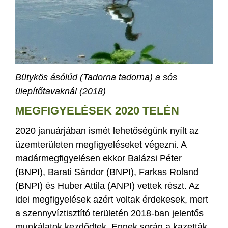
Bütykös ásólúd (Tadorna tadorna) a sós
ülepítőtavaknál (2018)
MEGFIGYELÉSEK 2020 TELÉN
2020 januárjában ismét lehetőségünk nyílt az
üzemterületen megfigyeléseket végezni. A
madármegfigyelésen ekkor Balázsi Péter
(BNPI), Barati Sándor (BNPI), Farkas Roland
(BNPI) és Huber Attila (ANPI) vettek részt. Az
idei megfigyelések azért voltak érdekesek, mert
a szennyvíztisztító területén 2018-ban jelentős
munkálatok kezdődtek. Ennek során a kazetták