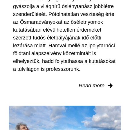
gyászolja a világhírű őslénytanász jobblétre
szenderülését. Pótolhatatlan veszteség érte
az Ősmaradványokat az őséletnyomok
kutatásában elévülhetetlen érdemeket
szerzett tudós életpályájának idő előtti
lezárása miatt. Hamvai mellé az ipolytarnóci
földtani alapszelvény kőzetmintáit is
elhelyeztük, hadd folytathassa a kutatásokat
a túlvilágon is professzorunk.
Read more