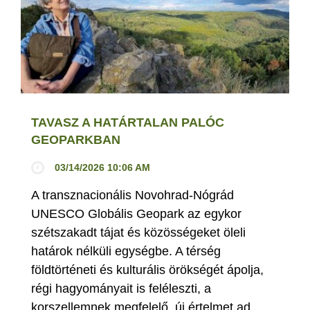
TAVASZ A HATÁRTALAN PALÓC
GEOPARKBAN
03/14/2026 10:06 AM
A transznacionális Novohrad-Nógrád
UNESCO Globális Geopark az egykor
szétszakadt tájat és közösségeket öleli
határok nélküli egységbe. A térség
földtörténeti és kulturális örökségét ápolja,
régi hagyományait is feléleszti, a
korszellemnek megfelelő, új értelmet ad