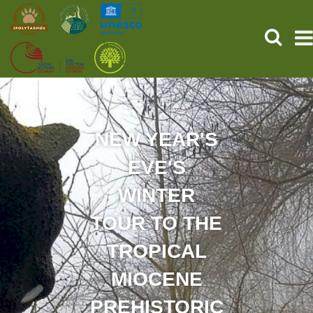
SEARCH
HOME
THE PREHISTORIC POMPEII
NEW YEAR'S
EVE'S
SERVICES
WINTER
PROGRAMS (HU)
TOUR TO THE
NEWS
TROPICAL
ABOUT US
MIOCENE
PREHISTORIC
GET YOUR TICKET NOW!