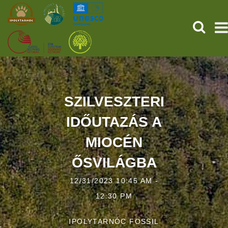
SEARCH
HOME
THE PREHISTORIC POMPEII
SZILVESZTERI
IDŐUTAZÁS A
SERVICES
MIOCÉN
PROGRAMS (HU)
ŐSVILÁGBA
NEWS
12/31/2023 10:45 AM -
ABOUT US
12:30 PM
GET YOUR TICKET NOW!
IPOLYTARNÓC FOSSIL