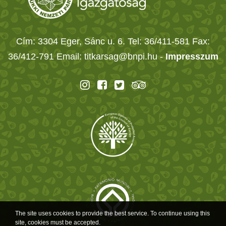
Cím: 3304 Eger, Sánc u. 6. Tel: 36/411-581 Fax:
36/412-791 Email: titkarsag@bnpi.hu -
Impresszum
The site uses cookies to provide the best service. To continue using this
site, cookies must be accepted.