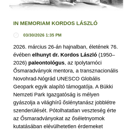
IN MEMORIAM KORDOS LÁSZLÓ
03/30/2026 1:35 PM
2026. március 26-án hajnalban, életének 76.
évében
elhunyt dr. Kordos László
(1950–
2026)
paleontológus
, az Ipolytarnóci
Ősmaradványok mentora, a transznacionális
Novohrad-Nógrád UNESCO Globális
Geopark egyik alapító támogatója. A Bükki
Nemzeti Park Igazgatóság is mélyen
gyászolja a világhírű őslénytanász jobblétre
szenderülését. Pótolhatatlan veszteség érte
az Ősmaradványokat az őséletnyomok
kutatásában elévülhetetlen érdemeket