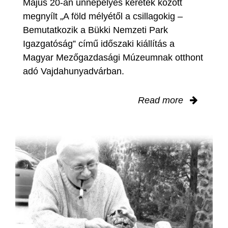
Május 20-án ünnepélyes keretek között
megnyílt „A föld mélyétől a csillagokig –
Bemutatkozik a Bükki Nemzeti Park
Igazgatóság” című időszaki kiállítás a
Magyar Mezőgazdasági Múzeumnak otthont
adó Vajdahunyadvárban.
Read more