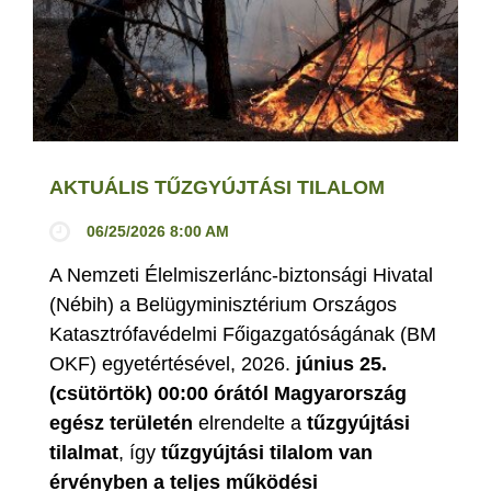
AKTUÁLIS TŰZGYÚJTÁSI TILALOM
06/25/2026 8:00 AM
A Nemzeti Élelmiszerlánc-biztonsági Hivatal
(Nébih) a Belügyminisztérium Országos
Katasztrófavédelmi Főigazgatóságának (BM
OKF) egyetértésével, 2026.
június 25.
(csütörtök) 00:00 órától Magyarország
egész területén
elrendelte a
tűzgyújtási
tilalmat
, így
tűzgyújtási tilalom van
érvényben
a teljes működési