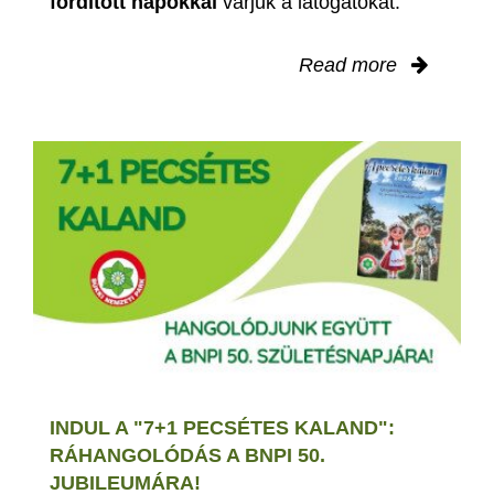
fordított napokkal
várjuk a látogatókat.
Read more
INDUL A "7+1 PECSÉTES KALAND":
RÁHANGOLÓDÁS A BNPI 50.
JUBILEUMÁRA!