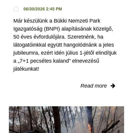
06/30/2026 2:45 PM
Már készülünk a Bükki Nemzeti Park
Igazgatóság (BNPI) alapításának közelgő,
50 éves évfordulójára. Szeretnénk, ha
látogatóinkkal együtt hangolódnánk a jeles
jubileumra, ezért idén július 1-jétől elindítjuk
a „7+1 pecsétes kaland” elnevezésű
játékunkat!
Read more