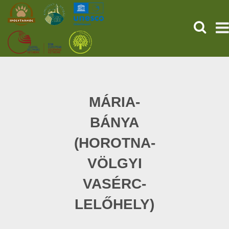
SEARCH
HOME
THE PREHISTORIC POMPEII
MÁRIA-
BÁNYA
SERVICES
(HOROTNA-
PROGRAMS (HU)
VÖLGYI
NEWS
VASÉRC-
ABOUT US
LELŐHELY)
GET YOUR TICKET NOW!