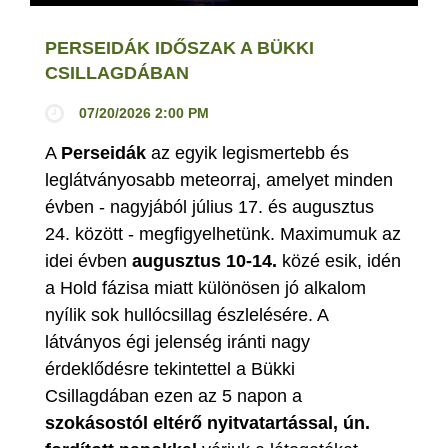
PERSEIDÁK IDŐSZAK A BÜKKI
CSILLAGDÁBAN
07/20/2026 2:00 PM
A
Perseidák
az egyik legismertebb és
leglátványosabb meteorraj, amelyet minden
évben - nagyjából július 17. és augusztus
24. között - megfigyelhetünk. Maximumuk az
idei évben
augusztus 10-14.
közé esik, idén
a Hold fázisa miatt különösen jó alkalom
nyílik sok hullócsillag észlelésére. A
látványos égi jelenség iránti nagy
érdeklődésre tekintettel a Bükki
Csillagdában ezen az 5 napon a
szokásostól eltérő nyitvatartással, ún.