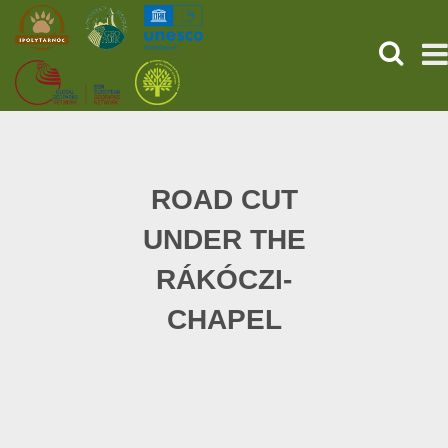
SEARCH
HOME
THE PREHISTORIC POMPEII
ROAD CUT
UNDER THE
SERVICES
RÁKÓCZI-
PROGRAMS (HU)
CHAPEL
NEWS
ABOUT US
GET YOUR TICKET NOW!