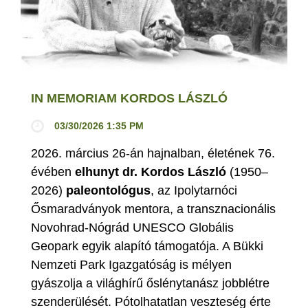
IN MEMORIAM KORDOS LÁSZLÓ
03/30/2026 1:35 PM
2026. március 26-án hajnalban, életének 76.
évében
elhunyt dr. Kordos László
(1950–
2026)
paleontológus
, az Ipolytarnóci
Ősmaradványok mentora, a transznacionális
Novohrad-Nógrád UNESCO Globális
Geopark egyik alapító támogatója. A Bükki
Nemzeti Park Igazgatóság is mélyen
gyászolja a világhírű őslénytanász jobblétre
szenderülését. Pótolhatatlan veszteség érte