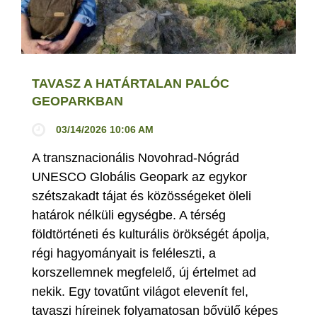
TAVASZ A HATÁRTALAN PALÓC
GEOPARKBAN
03/14/2026 10:06 AM
A transznacionális Novohrad-Nógrád
UNESCO Globális Geopark az egykor
szétszakadt tájat és közösségeket öleli
határok nélküli egységbe. A térség
földtörténeti és kulturális örökségét ápolja,
régi hagyományait is feléleszti, a
korszellemnek megfelelő, új értelmet ad
nekik. Egy tovatűnt világot elevenít fel,
tavaszi híreinek folyamatosan bővülő képes