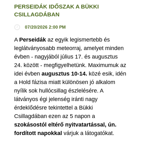
PERSEIDÁK IDŐSZAK A BÜKKI
CSILLAGDÁBAN
07/20/2026 2:00 PM
A
Perseidák
az egyik legismertebb és
leglátványosabb meteorraj, amelyet minden
évben - nagyjából július 17. és augusztus
24. között - megfigyelhetünk. Maximumuk az
idei évben
augusztus 10-14.
közé esik, idén
a Hold fázisa miatt különösen jó alkalom
nyílik sok hullócsillag észlelésére. A
látványos égi jelenség iránti nagy
érdeklődésre tekintettel a Bükki
Csillagdában ezen az 5 napon a
szokásostól eltérő nyitvatartással, ún.
fordított napokkal
várjuk a látogatókat.