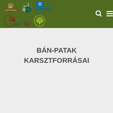
SEARCH
HOME
THE PREHISTORIC POMPEII
BÁN-PATAK
KARSZTFORRÁSAI
SERVICES
PROGRAMS (HU)
NEWS
ABOUT US
GET YOUR TICKET NOW!