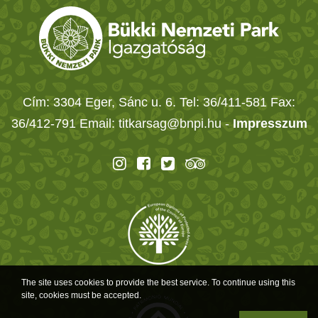
Cím: 3304 Eger, Sánc u. 6. Tel: 36/411-581 Fax:
36/412-791 Email: titkarsag@bnpi.hu -
Impresszum
The site uses cookies to provide the best service. To continue using this
site, cookies must be accepted.