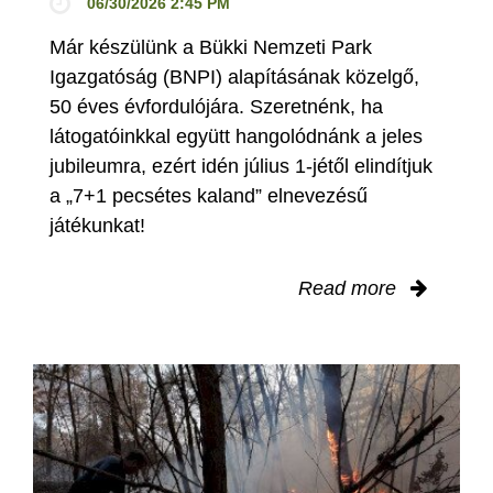
06/30/2026 2:45 PM
Már készülünk a Bükki Nemzeti Park
Igazgatóság (BNPI) alapításának közelgő,
50 éves évfordulójára. Szeretnénk, ha
látogatóinkkal együtt hangolódnánk a jeles
jubileumra, ezért idén július 1-jétől elindítjuk
a „7+1 pecsétes kaland” elnevezésű
játékunkat!
Read more