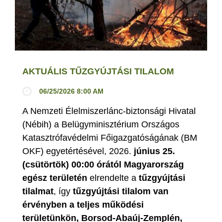
AKTUÁLIS TŰZGYÚJTÁSI TILALOM
06/25/2026 8:00 AM
A Nemzeti Élelmiszerlánc-biztonsági Hivatal
(Nébih) a Belügyminisztérium Országos
Katasztrófavédelmi Főigazgatóságának (BM
OKF) egyetértésével, 2026.
június 25.
(csütörtök) 00:00 órától Magyarország
egész területén
elrendelte a
tűzgyújtási
tilalmat
, így
tűzgyújtási tilalom van
érvényben
a teljes működési
területünkön, Borsod-Abaúj-Zemplén,