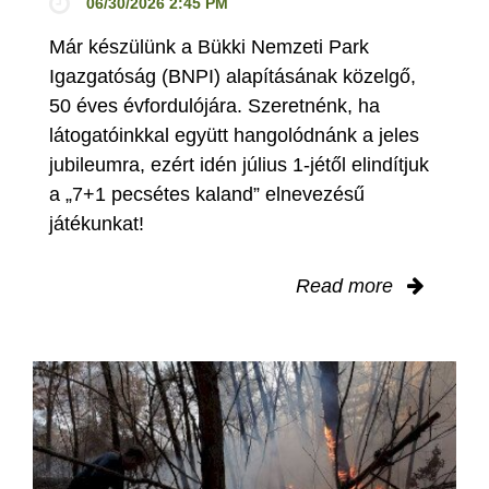
06/30/2026 2:45 PM
Már készülünk a Bükki Nemzeti Park
Igazgatóság (BNPI) alapításának közelgő,
50 éves évfordulójára. Szeretnénk, ha
látogatóinkkal együtt hangolódnánk a jeles
jubileumra, ezért idén július 1-jétől elindítjuk
a „7+1 pecsétes kaland” elnevezésű
játékunkat!
Read more