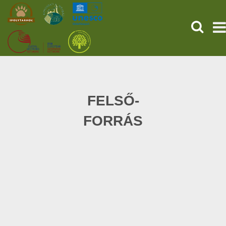
SEARCH
HOME
THE PREHISTORIC POMPEII
FELSŐ-
FORRÁS
SERVICES
PROGRAMS (HU)
NEWS
ABOUT US
GET YOUR TICKET NOW!