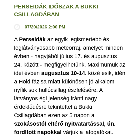
PERSEIDÁK IDŐSZAK A BÜKKI
CSILLAGDÁBAN
07/20/2026 2:00 PM
A
Perseidák
az egyik legismertebb és
leglátványosabb meteorraj, amelyet minden
évben - nagyjából július 17. és augusztus
24. között - megfigyelhetünk. Maximumuk az
idei évben
augusztus 10-14.
közé esik, idén
a Hold fázisa miatt különösen jó alkalom
nyílik sok hullócsillag észlelésére. A
látványos égi jelenség iránti nagy
érdeklődésre tekintettel a Bükki
Csillagdában ezen az 5 napon a
szokásostól eltérő nyitvatartással, ún.
fordított napokkal
várjuk a látogatókat.