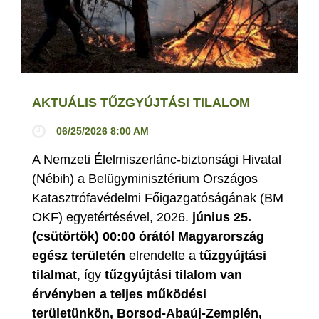
AKTUÁLIS TŰZGYÚJTÁSI TILALOM
06/25/2026 8:00 AM
A Nemzeti Élelmiszerlánc-biztonsági Hivatal
(Nébih) a Belügyminisztérium Országos
Katasztrófavédelmi Főigazgatóságának (BM
OKF) egyetértésével, 2026.
június 25.
(csütörtök) 00:00 órától Magyarország
egész területén
elrendelte a
tűzgyújtási
tilalmat
, így
tűzgyújtási tilalom van
érvényben
a teljes működési
területünkön, Borsod-Abaúj-Zemplén,