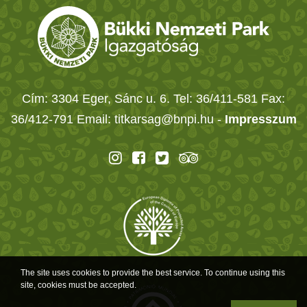
Cím: 3304 Eger, Sánc u. 6. Tel: 36/411-581 Fax:
36/412-791 Email: titkarsag@bnpi.hu -
Impresszum
The site uses cookies to provide the best service. To continue using this
site, cookies must be accepted.