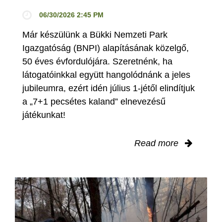
06/30/2026 2:45 PM
Már készülünk a Bükki Nemzeti Park
Igazgatóság (BNPI) alapításának közelgő,
50 éves évfordulójára. Szeretnénk, ha
látogatóinkkal együtt hangolódnánk a jeles
jubileumra, ezért idén július 1-jétől elindítjuk
a „7+1 pecsétes kaland” elnevezésű
játékunkat!
Read more