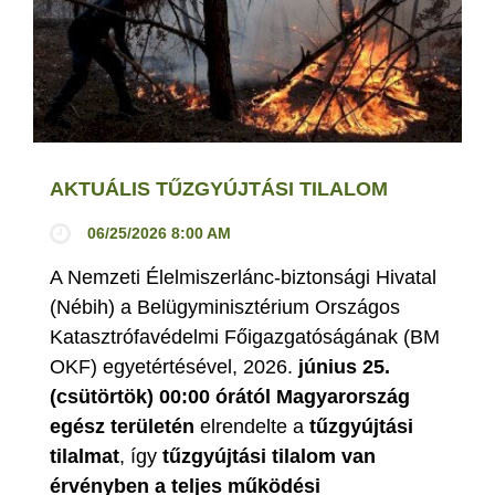
AKTUÁLIS TŰZGYÚJTÁSI TILALOM
06/25/2026 8:00 AM
A Nemzeti Élelmiszerlánc-biztonsági Hivatal
(Nébih) a Belügyminisztérium Országos
Katasztrófavédelmi Főigazgatóságának (BM
OKF) egyetértésével, 2026.
június 25.
(csütörtök) 00:00 órától Magyarország
egész területén
elrendelte a
tűzgyújtási
tilalmat
, így
tűzgyújtási tilalom van
érvényben
a teljes működési