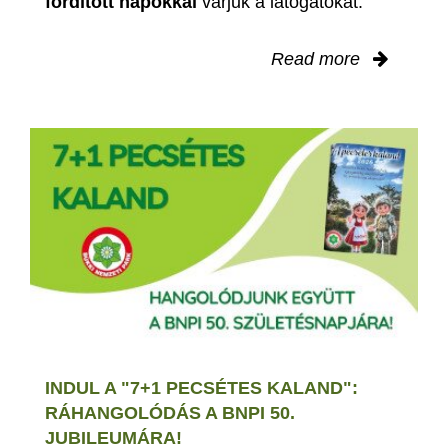
fordított napokkal
várjuk a látogatókat.
Read more
INDUL A "7+1 PECSÉTES KALAND":
RÁHANGOLÓDÁS A BNPI 50.
JUBILEUMÁRA!