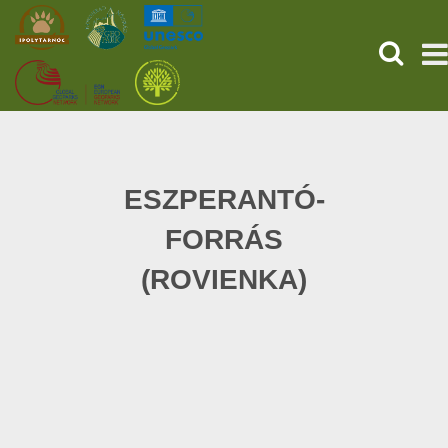
SEARCH
HOME
THE PREHISTORIC POMPEII
ESZPERANTÓ-
FORRÁS
SERVICES
(ROVIENKA)
PROGRAMS (HU)
NEWS
ABOUT US
GET YOUR TICKET NOW!