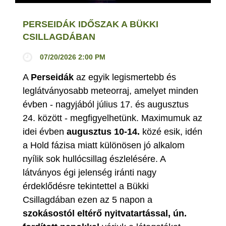
PERSEIDÁK IDŐSZAK A BÜKKI
CSILLAGDÁBAN
07/20/2026 2:00 PM
A
Perseidák
az egyik legismertebb és
leglátványosabb meteorraj, amelyet minden
évben - nagyjából július 17. és augusztus
24. között - megfigyelhetünk. Maximumuk az
idei évben
augusztus 10-14.
közé esik, idén
a Hold fázisa miatt különösen jó alkalom
nyílik sok hullócsillag észlelésére. A
látványos égi jelenség iránti nagy
érdeklődésre tekintettel a Bükki
Csillagdában ezen az 5 napon a
szokásostól eltérő nyitvatartással, ún.