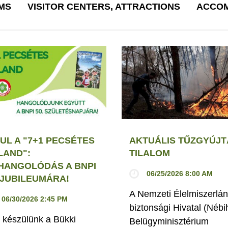
MS
VISITOR CENTERS, ATTRACTIONS
ACCOM
UL A "7+1 PECSÉTES
AKTUÁLIS TŰZGYÚJT
LAND":
TILALOM
HANGOLÓDÁS A BNPI
06/25/2026 8:00 AM
. JUBILEUMÁRA!
A Nemzeti Élelmiszerlán
06/30/2026 2:45 PM
biztonsági Hivatal (Nébi
 készülünk a Bükki
Belügyminisztérium