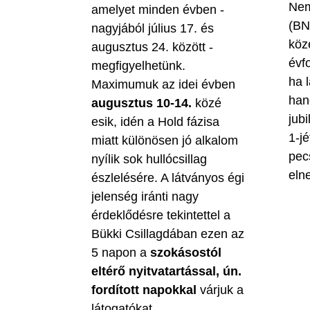
Nem
amelyet minden évben -
(BN
nagyjából július 17. és
köz
augusztus 24. között -
évf
megfigyelhetünk.
ha 
Maximumuk az idei évben
han
augusztus 10-14.
közé
jubi
esik, idén a Hold fázisa
1-jé
miatt különösen jó alkalom
pec
nyílik sok hullócsillag
eln
észlelésére. A látványos égi
jelenség iránti nagy
érdeklődésre tekintettel a
Bükki Csillagdában ezen az
5 napon a
szokásostól
eltérő nyitvatartással, ún.
fordított napokkal
várjuk a
látogatókat.