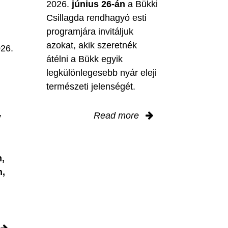
2026.
június 26-án
a Bükki
Csillagda rendhagyó esti
programjára invitáljuk
M
azokat, akik szeretnék
026.
átélni a Bükk egyik
legkülönlegesebb nyár eleji
természeti jelenségét.
Read more
y
,
n,