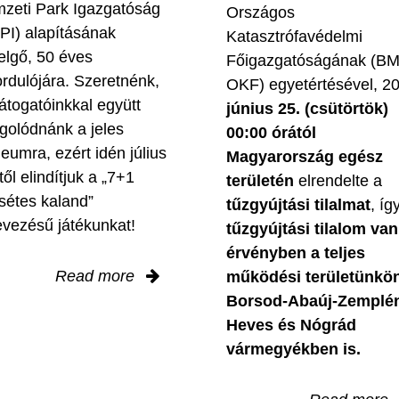
zeti Park Igazgatóság
Országos
PI) alapításának
Katasztrófavédelmi
elgő, 50 éves
Főigazgatóságának (B
ordulójára. Szeretnénk,
OKF) egyetértésével, 2
látogatóinkkal együtt
június 25. (csütörtök)
golódnánk a jeles
00:00 órától
leumra, ezért idén július
Magyarország egész
től elindítjuk a „7+1
területén
elrendelte a
sétes kaland”
tűzgyújtási tilalmat
, íg
evezésű játékunkat!
tűzgyújtási tilalom van
érvényben
a teljes
Read more
működési területünkön
Borsod-Abaúj-Zemplé
Heves és Nógrád
vármegyékben is.