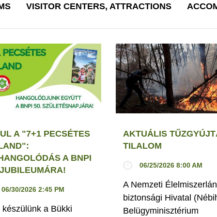
MS
VISITOR CENTERS, ATTRACTIONS
ACCOM
UL A "7+1 PECSÉTES
AKTUÁLIS TŰZGYÚJT
LAND":
TILALOM
HANGOLÓDÁS A BNPI
06/25/2026 8:00 AM
. JUBILEUMÁRA!
A Nemzeti Élelmiszerlán
06/30/2026 2:45 PM
biztonsági Hivatal (Nébi
 készülünk a Bükki
Belügyminisztérium