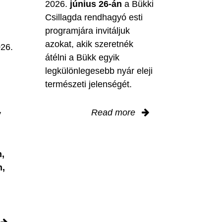
2026.
június 26-án
a Bükki
Csillagda rendhagyó esti
programjára invitáljuk
M
azokat, akik szeretnék
026.
átélni a Bükk egyik
legkülönlegesebb nyár eleji
természeti jelenségét.
Read more
y
,
n,