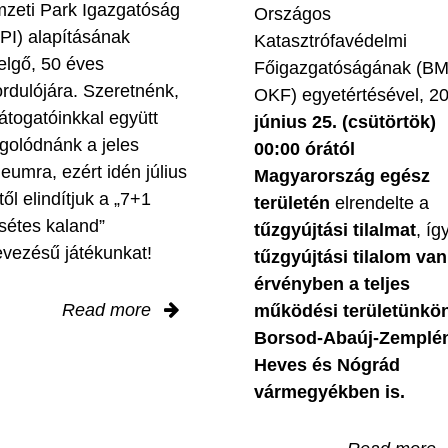
zeti Park Igazgatóság
Országos
PI) alapításának
Katasztrófavédelmi
elgő, 50 éves
Főigazgatóságának (B
ordulójára. Szeretnénk,
OKF) egyetértésével, 2
látogatóinkkal együtt
június 25. (csütörtök)
golódnánk a jeles
00:00 órától
leumra, ezért idén július
Magyarország egész
től elindítjuk a „7+1
területén
elrendelte a
sétes kaland”
tűzgyújtási tilalmat
, íg
evezésű játékunkat!
tűzgyújtási tilalom van
érvényben
a teljes
Read more
működési területünkön
Borsod-Abaúj-Zemplé
Heves és Nógrád
vármegyékben is.