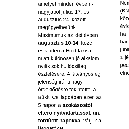
Nem
amelyet minden évben -
(BN
nagyjából július 17. és
köz
augusztus 24. között -
évf
megfigyelhetünk.
ha 
Maximumuk az idei évben
han
augusztus 10-14.
közé
jubi
esik, idén a Hold fázisa
1-jé
miatt különösen jó alkalom
pec
nyílik sok hullócsillag
eln
észlelésére. A látványos égi
jelenség iránti nagy
érdeklődésre tekintettel a
Bükki Csillagdában ezen az
5 napon a
szokásostól
eltérő nyitvatartással, ún.
fordított napokkal
várjuk a
látogatókat.