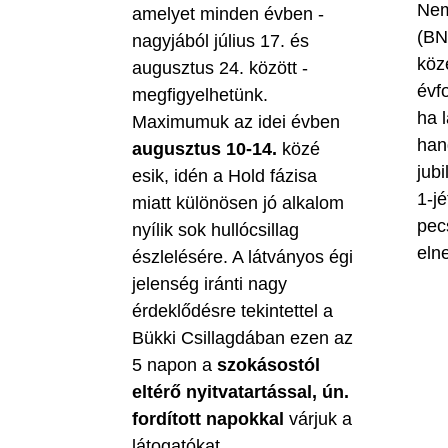
Nem
amelyet minden évben -
(BN
nagyjából július 17. és
köz
augusztus 24. között -
évf
megfigyelhetünk.
ha 
Maximumuk az idei évben
han
augusztus 10-14.
közé
jubi
esik, idén a Hold fázisa
1-jé
miatt különösen jó alkalom
pec
nyílik sok hullócsillag
eln
észlelésére. A látványos égi
jelenség iránti nagy
érdeklődésre tekintettel a
Bükki Csillagdában ezen az
5 napon a
szokásostól
eltérő nyitvatartással, ún.
fordított napokkal
várjuk a
látogatókat.