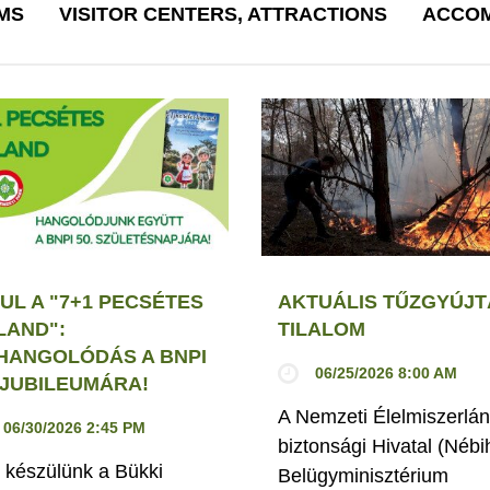
MS
VISITOR CENTERS, ATTRACTIONS
ACCOM
UL A "7+1 PECSÉTES
AKTUÁLIS TŰZGYÚJT
LAND":
TILALOM
HANGOLÓDÁS A BNPI
06/25/2026 8:00 AM
. JUBILEUMÁRA!
A Nemzeti Élelmiszerlán
06/30/2026 2:45 PM
biztonsági Hivatal (Nébi
 készülünk a Bükki
Belügyminisztérium