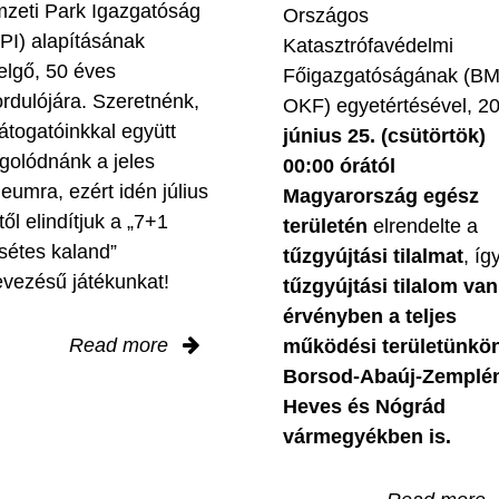
zeti Park Igazgatóság
Országos
PI) alapításának
Katasztrófavédelmi
elgő, 50 éves
Főigazgatóságának (B
ordulójára. Szeretnénk,
OKF) egyetértésével, 2
látogatóinkkal együtt
június 25. (csütörtök)
golódnánk a jeles
00:00 órától
leumra, ezért idén július
Magyarország egész
től elindítjuk a „7+1
területén
elrendelte a
sétes kaland”
tűzgyújtási tilalmat
, íg
evezésű játékunkat!
tűzgyújtási tilalom van
érvényben
a teljes
Read more
működési területünkön
Borsod-Abaúj-Zemplé
Heves és Nógrád
vármegyékben is.