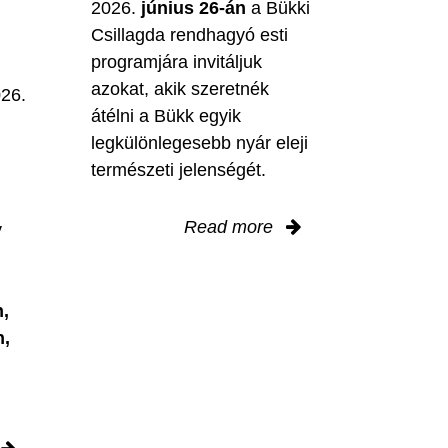
2026.
június 26-án
a Bükki
Csillagda rendhagyó esti
programjára invitáljuk
M
azokat, akik szeretnék
026.
átélni a Bükk egyik
legkülönlegesebb nyár eleji
természeti jelenségét.
Read more
y
,
n,