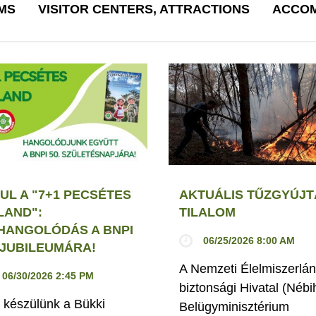
MS
VISITOR CENTERS, ATTRACTIONS
ACCOM
UL A "7+1 PECSÉTES
AKTUÁLIS TŰZGYÚJT
LAND":
TILALOM
HANGOLÓDÁS A BNPI
06/25/2026 8:00 AM
. JUBILEUMÁRA!
A Nemzeti Élelmiszerlán
06/30/2026 2:45 PM
biztonsági Hivatal (Nébi
 készülünk a Bükki
Belügyminisztérium