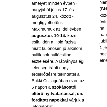
Nem
amelyet minden évben -
(BN
nagyjából július 17. és
köz
augusztus 24. között -
évf
megfigyelhetünk.
ha 
Maximumuk az idei évben
han
augusztus 10-14.
közé
jubi
esik, idén a Hold fázisa
1-jé
miatt különösen jó alkalom
pec
nyílik sok hullócsillag
eln
észlelésére. A látványos égi
jelenség iránti nagy
érdeklődésre tekintettel a
Bükki Csillagdában ezen az
5 napon a
szokásostól
eltérő nyitvatartással, ún.
fordított napokkal
várjuk a
látogatókat.