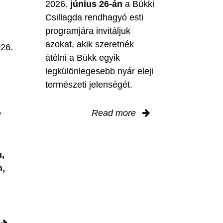
2026.
június 26-án
a Bükki
Csillagda rendhagyó esti
programjára invitáljuk
M
azokat, akik szeretnék
026.
átélni a Bükk egyik
legkülönlegesebb nyár eleji
természeti jelenségét.
Read more
y
,
n,