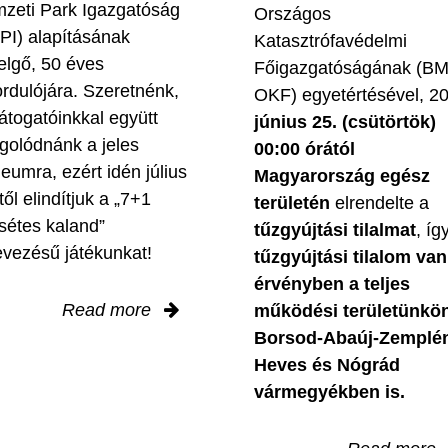
zeti Park Igazgatóság
Országos
PI) alapításának
Katasztrófavédelmi
elgő, 50 éves
Főigazgatóságának (B
ordulójára. Szeretnénk,
OKF) egyetértésével, 2
látogatóinkkal együtt
június 25. (csütörtök)
golódnánk a jeles
00:00 órától
leumra, ezért idén július
Magyarország egész
től elindítjuk a „7+1
területén
elrendelte a
sétes kaland”
tűzgyújtási tilalmat
, íg
evezésű játékunkat!
tűzgyújtási tilalom van
érvényben
a teljes
Read more
működési területünkön
Borsod-Abaúj-Zemplé
Heves és Nógrád
vármegyékben is.