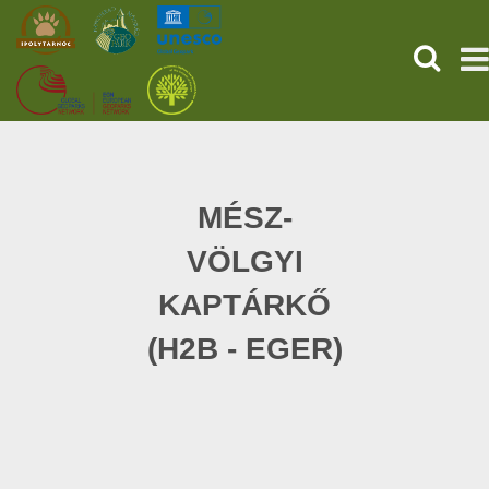
SEARCH
HOME
THE PREHISTORIC POMPEII
MÉSZ-
VÖLGYI
SERVICES
KAPTÁRKŐ
PROGRAMS (HU)
(H2B - EGER)
NEWS
ABOUT US
GET YOUR TICKET NOW!