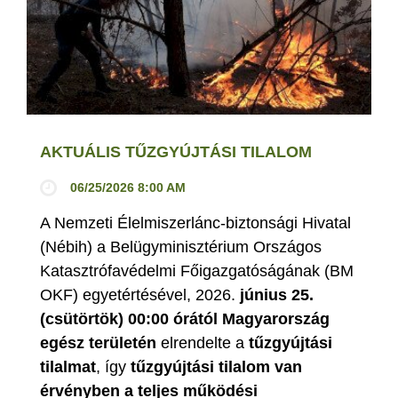
AKTUÁLIS TŰZGYÚJTÁSI TILALOM
06/25/2026 8:00 AM
A Nemzeti Élelmiszerlánc-biztonsági Hivatal
(Nébih) a Belügyminisztérium Országos
Katasztrófavédelmi Főigazgatóságának (BM
OKF) egyetértésével, 2026.
június 25.
(csütörtök) 00:00 órától Magyarország
egész területén
elrendelte a
tűzgyújtási
tilalmat
, így
tűzgyújtási tilalom van
érvényben
a teljes működési