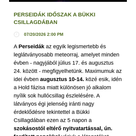
PERSEIDÁK IDŐSZAK A BÜKKI
CSILLAGDÁBAN
07/20/2026 2:00 PM
A
Perseidák
az egyik legismertebb és
leglátványosabb meteorraj, amelyet minden
évben - nagyjából július 17. és augusztus
24. között - megfigyelhetünk. Maximumuk az
idei évben
augusztus 10-14.
közé esik, idén
a Hold fázisa miatt különösen jó alkalom
nyílik sok hullócsillag észlelésére. A
látványos égi jelenség iránti nagy
érdeklődésre tekintettel a Bükki
Csillagdában ezen az 5 napon a
szokásostól eltérő nyitvatartással, ún.