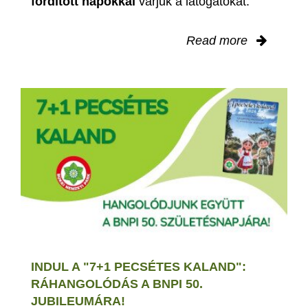
fordított napokkal
várjuk a látogatókat.
Read more
INDUL A "7+1 PECSÉTES KALAND":
RÁHANGOLÓDÁS A BNPI 50.
JUBILEUMÁRA!