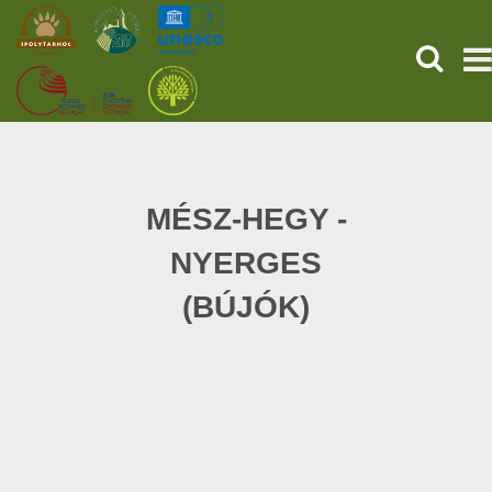
SEARCH
HOME
THE PREHISTORIC POMPEII
MÉSZ-HEGY -
NYERGES
SERVICES
(BÚJÓK)
PROGRAMS (HU)
NEWS
ABOUT US
GET YOUR TICKET NOW!