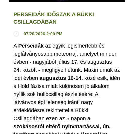
PERSEIDÁK IDŐSZAK A BÜKKI
CSILLAGDÁBAN
07/20/2026 2:00 PM
A
Perseidák
az egyik legismertebb és
leglátványosabb meteorraj, amelyet minden
évben - nagyjából július 17. és augusztus
24. között - megfigyelhetünk. Maximumuk az
idei évben
augusztus 10-14.
közé esik, idén
a Hold fázisa miatt különösen jó alkalom
nyílik sok hullócsillag észlelésére. A
látványos égi jelenség iránti nagy
érdeklődésre tekintettel a Bükki
Csillagdában ezen az 5 napon a
szokásostól eltérő nyitvatartással, ún.