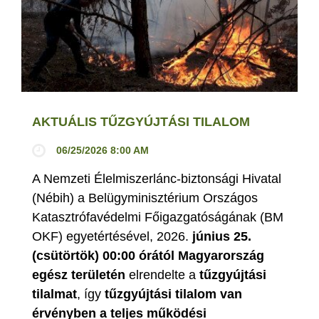
AKTUÁLIS TŰZGYÚJTÁSI TILALOM
06/25/2026 8:00 AM
A Nemzeti Élelmiszerlánc-biztonsági Hivatal
(Nébih) a Belügyminisztérium Országos
Katasztrófavédelmi Főigazgatóságának (BM
OKF) egyetértésével, 2026.
június 25.
(csütörtök) 00:00 órától Magyarország
egész területén
elrendelte a
tűzgyújtási
tilalmat
, így
tűzgyújtási tilalom van
érvényben
a teljes működési