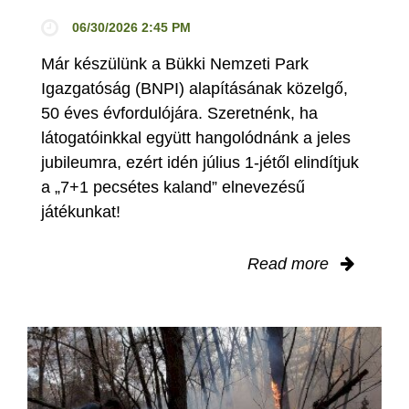
06/30/2026 2:45 PM
Már készülünk a Bükki Nemzeti Park
Igazgatóság (BNPI) alapításának közelgő,
50 éves évfordulójára. Szeretnénk, ha
látogatóinkkal együtt hangolódnánk a jeles
jubileumra, ezért idén július 1-jétől elindítjuk
a „7+1 pecsétes kaland” elnevezésű
játékunkat!
Read more