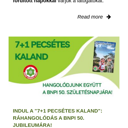
fordított napokkal
várjuk a látogatókat.
Read more
INDUL A "7+1 PECSÉTES KALAND":
RÁHANGOLÓDÁS A BNPI 50.
JUBILEUMÁRA!