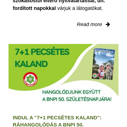
szokásostól eltérő nyitvatartással, ún.
fordított napokkal
várjuk a látogatókat.
Read more
INDUL A "7+1 PECSÉTES KALAND":
RÁHANGOLÓDÁS A BNPI 50.