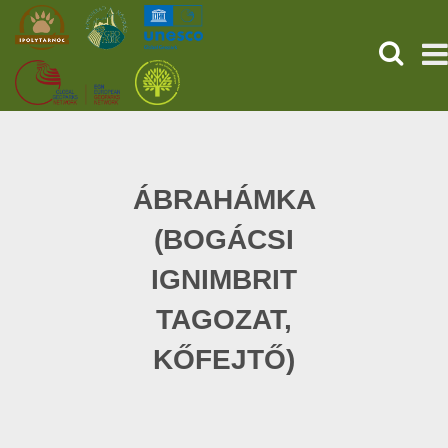
SEARCH
HOME
THE PREHISTORIC POMPEII
ÁBRAHÁMKA
(BOGÁCSI
SERVICES
IGNIMBRIT
PROGRAMS (HU)
TAGOZAT,
NEWS
KŐFEJTŐ)
ABOUT US
GET YOUR TICKET NOW!