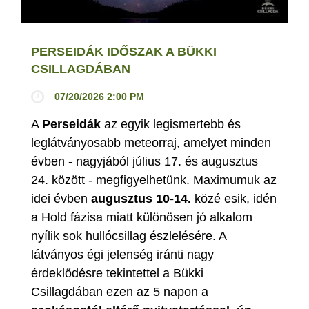
PERSEIDÁK IDŐSZAK A BÜKKI
CSILLAGDÁBAN
07/20/2026 2:00 PM
A
Perseidák
az egyik legismertebb és
leglátványosabb meteorraj, amelyet minden
évben - nagyjából július 17. és augusztus
24. között - megfigyelhetünk. Maximumuk az
idei évben
augusztus 10-14.
közé esik, idén
a Hold fázisa miatt különösen jó alkalom
nyílik sok hullócsillag észlelésére. A
látványos égi jelenség iránti nagy
érdeklődésre tekintettel a Bükki
Csillagdában ezen az 5 napon a