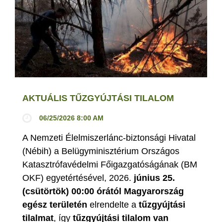
AKTUÁLIS TŰZGYÚJTÁSI TILALOM
06/25/2026 8:00 AM
A Nemzeti Élelmiszerlánc-biztonsági Hivatal
(Nébih) a Belügyminisztérium Országos
Katasztrófavédelmi Főigazgatóságának (BM
OKF) egyetértésével, 2026.
június 25.
(csütörtök) 00:00 órától Magyarország
egész területén
elrendelte a
tűzgyújtási
tilalmat
, így
tűzgyújtási tilalom van