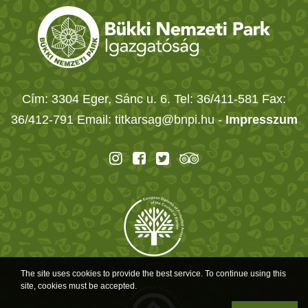
Cím: 3304 Eger, Sánc u. 6. Tel: 36/411-581 Fax:
36/412-791 Email: titkarsag@bnpi.hu -
Impresszum
The site uses cookies to provide the best service. To continue using this
site, cookies must be accepted.