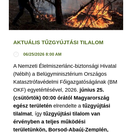
AKTUÁLIS TŰZGYÚJTÁSI TILALOM
06/25/2026 8:00 AM
A Nemzeti Élelmiszerlánc-biztonsági Hivatal
(Nébih) a Belügyminisztérium Országos
Katasztrófavédelmi Főigazgatóságának (BM
OKF) egyetértésével, 2026.
június 25.
(csütörtök) 00:00 órától Magyarország
egész területén
elrendelte a
tűzgyújtási
tilalmat
, így
tűzgyújtási tilalom van
érvényben
a teljes működési
területünkön, Borsod-Abaúj-Zemplén,