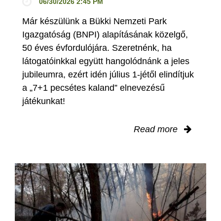
06/30/2026 2:45 PM
Már készülünk a Bükki Nemzeti Park
Igazgatóság (BNPI) alapításának közelgő,
50 éves évfordulójára. Szeretnénk, ha
látogatóinkkal együtt hangolódnánk a jeles
jubileumra, ezért idén július 1-jétől elindítjuk
a „7+1 pecsétes kaland” elnevezésű
játékunkat!
Read more