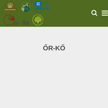
SEARCH
HOME
THE PREHISTORIC POMPEII
ŐR-KŐ
SERVICES
PROGRAMS (HU)
NEWS
ABOUT US
GET YOUR TICKET NOW!