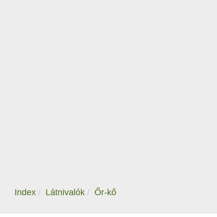
Index
Látnivalók
Őr-kő