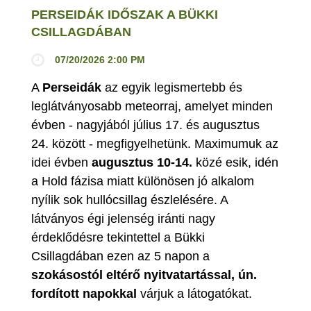
PERSEIDÁK IDŐSZAK A BÜKKI
CSILLAGDÁBAN
07/20/2026 2:00 PM
A
Perseidák
az egyik legismertebb és
leglátványosabb meteorraj, amelyet minden
évben - nagyjából július 17. és augusztus
24. között - megfigyelhetünk. Maximumuk az
idei évben
augusztus 10-14.
közé esik, idén
a Hold fázisa miatt különösen jó alkalom
nyílik sok hullócsillag észlelésére. A
látványos égi jelenség iránti nagy
érdeklődésre tekintettel a Bükki
Csillagdában ezen az 5 napon a
szokásostól eltérő nyitvatartással, ún.
fordított napokkal
várjuk a látogatókat.