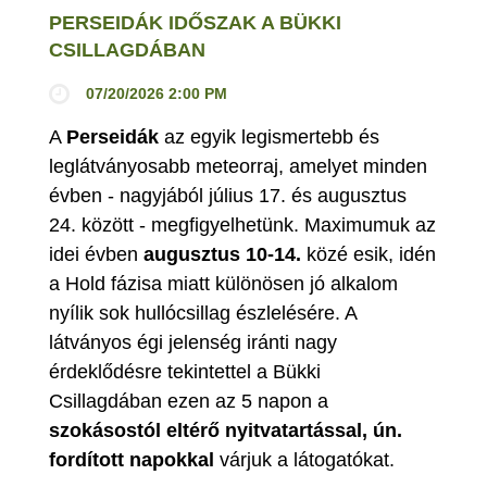
PERSEIDÁK IDŐSZAK A BÜKKI
CSILLAGDÁBAN
07/20/2026 2:00 PM
A
Perseidák
az egyik legismertebb és
leglátványosabb meteorraj, amelyet minden
évben - nagyjából július 17. és augusztus
24. között - megfigyelhetünk. Maximumuk az
idei évben
augusztus 10-14.
közé esik, idén
a Hold fázisa miatt különösen jó alkalom
nyílik sok hullócsillag észlelésére. A
látványos égi jelenség iránti nagy
érdeklődésre tekintettel a Bükki
Csillagdában ezen az 5 napon a
szokásostól eltérő nyitvatartással, ún.
fordított napokkal
várjuk a látogatókat.