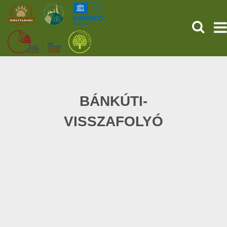
SEARCH
HOME
THE PREHISTORIC POMPEII
BÁNKÚTI-
VISSZAFOLYÓ
SERVICES
PROGRAMS (HU)
NEWS
ABOUT US
GET YOUR TICKET NOW!