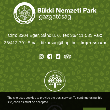
Cím: 3304 Eger, Sánc u. 6. Tel: 36/411-581 Fax:
36/412-791 Email: titkarsag@bnpi.hu -
Impresszum
The site uses cookies to provide the best service. To continue using this
site, cookies must be accepted.