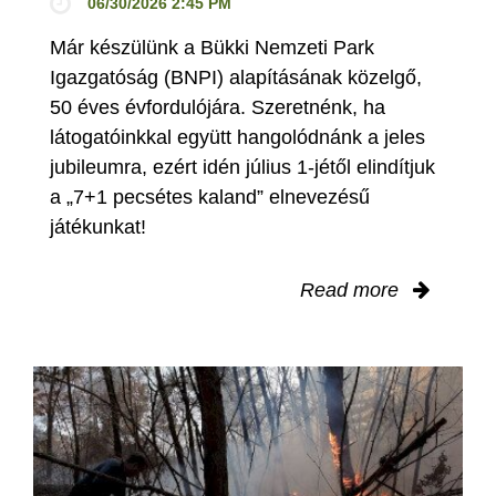
06/30/2026 2:45 PM
Már készülünk a Bükki Nemzeti Park
Igazgatóság (BNPI) alapításának közelgő,
50 éves évfordulójára. Szeretnénk, ha
látogatóinkkal együtt hangolódnánk a jeles
jubileumra, ezért idén július 1-jétől elindítjuk
a „7+1 pecsétes kaland” elnevezésű
játékunkat!
Read more