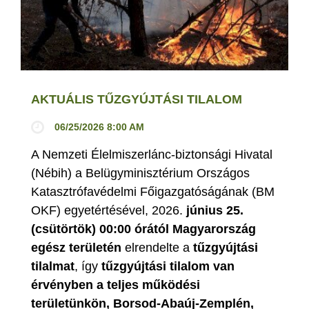
AKTUÁLIS TŰZGYÚJTÁSI TILALOM
06/25/2026 8:00 AM
A Nemzeti Élelmiszerlánc-biztonsági Hivatal
(Nébih) a Belügyminisztérium Országos
Katasztrófavédelmi Főigazgatóságának (BM
OKF) egyetértésével, 2026.
június 25.
(csütörtök) 00:00 órától Magyarország
egész területén
elrendelte a
tűzgyújtási
tilalmat
, így
tűzgyújtási tilalom van
érvényben
a teljes működési
területünkön, Borsod-Abaúj-Zemplén,