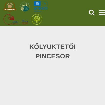
SEARCH
HOME
THE PREHISTORIC POMPEII
KŐLYUKTETŐI
PINCESOR
SERVICES
PROGRAMS (HU)
NEWS
ABOUT US
GET YOUR TICKET NOW!