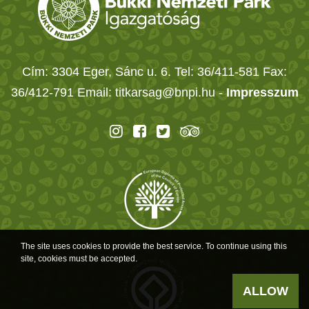
Cím: 3304 Eger, Sánc u. 6. Tel: 36/411-581 Fax:
36/412-791 Email: titkarsag@bnpi.hu -
Impresszum
The site uses cookies to provide the best service. To continue using this
site, cookies must be accepted.
ALLOW