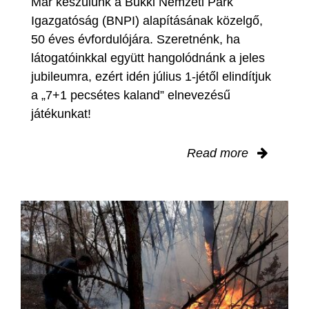
Már készülünk a Bükki Nemzeti Park
Igazgatóság (BNPI) alapításának közelgő,
50 éves évfordulójára. Szeretnénk, ha
látogatóinkkal együtt hangolódnánk a jeles
jubileumra, ezért idén július 1-jétől elindítjuk
a „7+1 pecsétes kaland” elnevezésű
játékunkat!
Read more