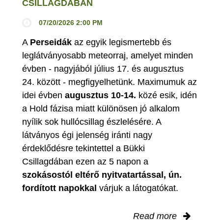
CSILLAGDÁBAN
07/20/2026 2:00 PM
A
Perseidák
az egyik legismertebb és
leglátványosabb meteorraj, amelyet minden
évben - nagyjából július 17. és augusztus
24. között - megfigyelhetünk. Maximumuk az
idei évben
augusztus 10-14.
közé esik, idén
a Hold fázisa miatt különösen jó alkalom
nyílik sok hullócsillag észlelésére. A
látványos égi jelenség iránti nagy
érdeklődésre tekintettel a Bükki
Csillagdában ezen az 5 napon a
szokásostól eltérő nyitvatartással, ún.
fordított napokkal
várjuk a látogatókat.
Read more