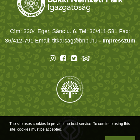
Cím: 3304 Eger, Sánc u. 6. Tel: 36/411-581 Fax:
36/412-791 Email: titkarsag@bnpi.hu -
Impresszum
The site uses cookies to provide the best service. To continue using this
site, cookies must be accepted.