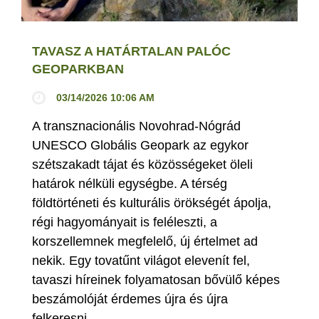
TAVASZ A HATÁRTALAN PALÓC
GEOPARKBAN
03/14/2026 10:06 AM
A transznacionális Novohrad-Nógrád
UNESCO Globális Geopark az egykor
szétszakadt tájat és közösségeket öleli
határok nélküli egységbe. A térség
földtörténeti és kulturális örökségét ápolja,
régi hagyományait is feléleszti, a
korszellemnek megfelelő, új értelmet ad
nekik. Egy tovatűnt világot elevenít fel,
tavaszi híreinek folyamatosan bővülő képes
beszámolóját érdemes újra és újra
felkeresni.