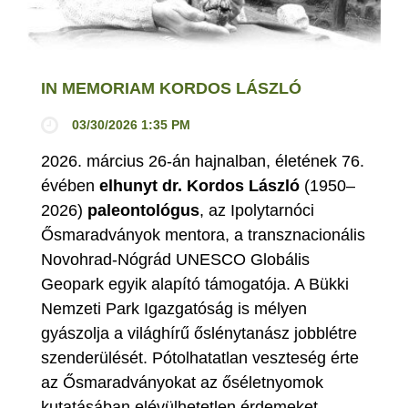
IN MEMORIAM KORDOS LÁSZLÓ
03/30/2026 1:35 PM
2026. március 26-án hajnalban, életének 76.
évében
elhunyt dr. Kordos László
(1950–
2026)
paleontológus
, az Ipolytarnóci
Ősmaradványok mentora, a transznacionális
Novohrad-Nógrád UNESCO Globális
Geopark egyik alapító támogatója. A Bükki
Nemzeti Park Igazgatóság is mélyen
gyászolja a világhírű őslénytanász jobblétre
szenderülését. Pótolhatatlan veszteség érte
az Ősmaradványokat az őséletnyomok
kutatásában elévülhetetlen érdemeket