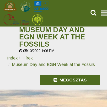
SEARCH
MUSEUM DAY AND
HOME
EGN WEEK AT THE
FOSSILS
THE PREHISTORIC POMPEII
05/10/2022 1:06 PM
SERVICES
Index
Hírek
Museum Day and EGN Week at the Fossils
PROGRAMS (HU)
MEGOSZTÁS
NEWS
ABOUT US
GET YOUR TICKET NOW!