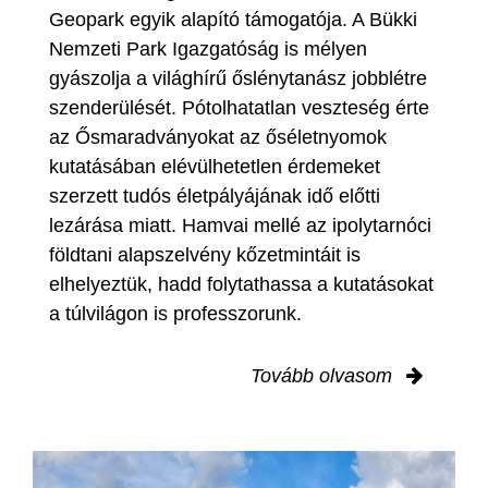
Geopark egyik alapító támogatója. A Bükki
Nemzeti Park Igazgatóság is mélyen
gyászolja a világhírű őslénytanász jobblétre
szenderülését. Pótolhatatlan veszteség érte
az Ősmaradványokat az őséletnyomok
kutatásában elévülhetetlen érdemeket
szerzett tudós életpályájának idő előtti
lezárása miatt. Hamvai mellé az ipolytarnóci
földtani alapszelvény kőzetmintáit is
elhelyeztük, hadd folytathassa a kutatásokat
a túlvilágon is professzorunk.
Tovább olvasom