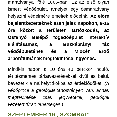
maradványai fölé 1866-ban. Ez az első olyan
ismert védőépület, amelyet egy ősmaradvány
helyszíni védelmére emeltek elődeink.
Az előre
bejelentkezetteknek ezen jeles napokon, 9-16
óra között a területen tartózkodás, az
Ősfenyő Belépő fogadóépület interaktív
kiállításainak, a Bükkábrányi fák
védőépületének és a Miocén Erdő
arborétumának megtekintése ingyenes.
Mindkét napon a 10 óra 40 perckor induló,
térítésmentes tárlatvezetésekkel kívül és belül,
bevezetik a műhelytitkokba az érdeklődőket.
(A
védőpince a geológiai tanösvényen van, annak
megtekintése csak jegyvétellel, geológiai
vezetett túrán lehetséges.)
SZEPTEMBER 16., SZOMBAT: