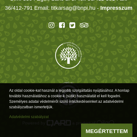
36/412-791 Email: titkarsag@bnpi.hu -
Impresszum
Az oldal cookie-kat használ a legjobb szolgáltatás nyújtásához. A honlap
további használatához a cookie-k (sütik) használatát el kell fogadni.
Személyes adatai védelméről szóló intézkedéseinket az adatvédelmi
szabályzatban ismertetjük.
Adatvédelmi szabályzat
Powered by
a product of
MEGÉRTETTEM