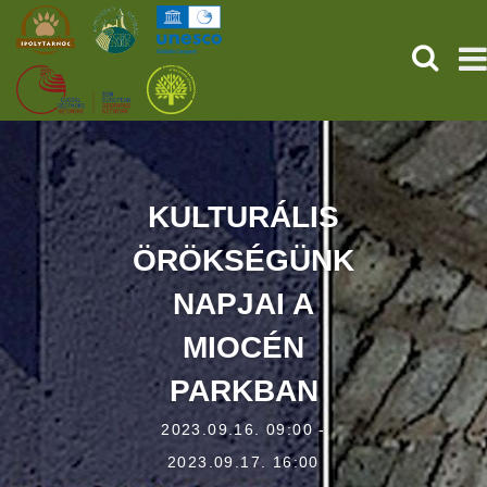
KERESÉ
KEZDŐOLDAL
ŐSVILÁGI POMPEJI
KULTURÁLIS
ÖRÖKSÉGÜNK
SZOLGÁLTATÁSOK
NAPJAI A
PROGRAMOK
MIOCÉN
HÍREK
PARKBAN
RÓLUNK
2023.09.16. 09:00 -
2023.09.17. 16:00
ONLINE JEGYVÁSÁRLÁS