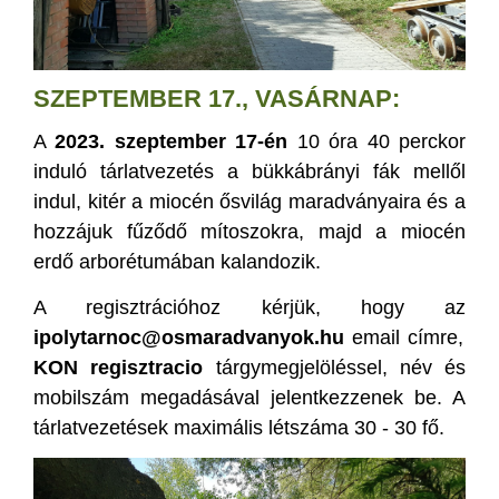
SZEPTEMBER 17., VASÁRNAP:
A
2023. szeptember 17-én
10 óra 40 perckor
induló tárlatvezetés a bükkábrányi fák mellől
indul, kitér a miocén ősvilág maradványaira és a
hozzájuk fűződő mítoszokra, majd a miocén
erdő arborétumában kalandozik.
A regisztrációhoz kérjük, hogy az
ipolytarnoc@osmaradvanyok.h
u
email címre,
KON regisztracio
tárgymegjelöléssel, név és
mobilszám megadásával jelentkezzenek be. A
tárlatvezetések maximális létszáma 30 - 30 fő.