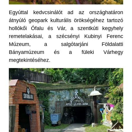
Egyúttal kedvcsinálót ad az országhatáron
átnyúló geopark kulturális örökségéhez tartozó
hollókői Ófalu és Vár, a szentkúti kegyhely
remetelakásai, a szécsényi Kubinyi Ferenc
Múzeum, a salgótarjáni Földalatti
Bányamúzeum és a füleki Várhegy
megtekintéséhez.