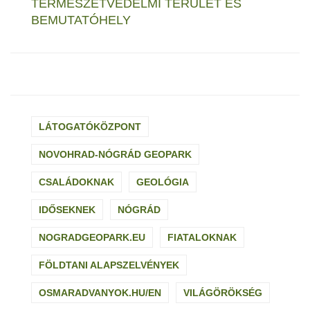
TERMÉSZETVÉDELMI TERÜLET ÉS
BEMUTATÓHELY
LÁTOGATÓKÖZPONT
NOVOHRAD-NÓGRÁD GEOPARK
CSALÁDOKNAK
GEOLÓGIA
IDŐSEKNEK
NÓGRÁD
NOGRADGEOPARK.EU
FIATALOKNAK
FÖLDTANI ALAPSZELVÉNYEK
OSMARADVANYOK.HU/EN
VILÁGÖRÖKSÉG