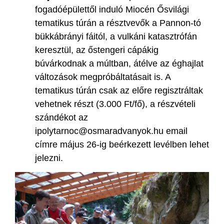
fogadóépülettől induló Miocén Ősvilági
tematikus túrán a résztvevők a Pannon-tó
bükkábrányi fáitól, a vulkáni katasztrófán
keresztül, az őstengeri cápákig
búvárkodnak a múltban, átélve az éghajlat
változások megpróbáltatásait is. A
tematikus túrán csak az előre regisztráltak
vehetnek részt (3.000 Ft/fő), a részvételi
szándékot az
ipolytarnoc@osmaradvanyok.hu email
címre május 26-ig beérkezett levélben lehet
jelezni.