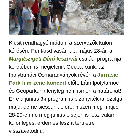
Kicsit rendhagyó módon, a szervezők külön
kérésére Pünkösd vasárnap, május 28-án a
Margitszigeti Dínó fesztivál
családi programja
keretében is megjelenik Geoparkunk, az
Ipolytarnóci Ősmaradványok révén a
Jurrasic
Park film-zene-koncert
előtt. Lám Ipolytarnóc
és Geoparkunk tényleg nem ismeri a határokat!
Erre a június 3-i program is bizonyítékkal szolgál
majd, de ne siessünk előre, hiszen még május
28-29-én no meg június elsején is lesz valami
különleges, érdemes lesz a területre
visszavetődni..