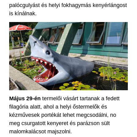
palócgulyást és helyi fokhagymás kenyérlángost
is kínálnak.
Május 29-én
termelői vásárt tartanak a fedett
filagória alatt, ahol a helyi őstermelők és
kézművesek portékát lehet megcsodálni, no
meg csurgatott kenyeret és parázson sült
malomkalácsot majszolni.