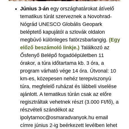
Június 3-án
egy országhatárokat átívelő
tematikus túrát szerveznek a Novohrad-
Nógrád UNESCO Globális Geopark
beléptető kapujától a szlovák oldalon
megbúvó különleges fatörzsbarlangig.
(Egy
előző beszámoló linkje.)
Találkozó az
Ősfenyő Belépő fogadóépületben 11
órakor, a túra időtartama kb. 3 óra, a
program várható vége 14 óra. Útvonal: 10
km-es, közepesen nehéz terepviszonyú
túra, megfelelő ruházat és lábbeli viselése
ajánlott. A tematikus túrán csak az előre
regisztráltak vehetnek részt (3.000 Ft/fő), a
részvételi szándékot az
ipolytarnoc@osmaradvanyok.hu email
címre június 2-ig beérkezett levélben lehet