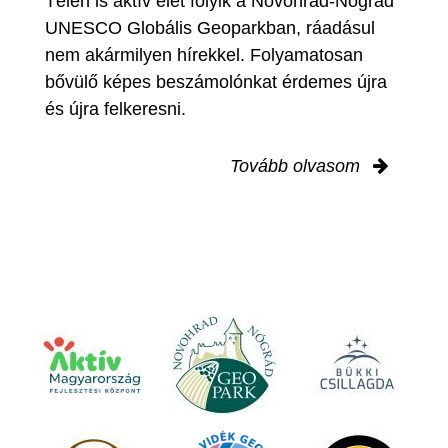
Télen is aktív élet folyik a Novohrad-Nógrád
UNESCO Globális Geoparkban, ráadásul
nem akármilyen hírekkel. Folyamatosan
bővülő képes beszámolónkat érdemes újra
és újra felkeresni.
Tovább olvasom