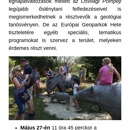
éghajlatváltozások mellett az
Ősvilági Pompeji
legújabb őslénytani felfedezéseivel is
megismerkedhetnek a résztvevők a geológiai
tanösvényen. De az Európai Geoparkok Hete
tiszteletére egyéb speciális, tematikus
programokat is szervez a terület, melyeken
érdemes részt venni.
Május 27-én
11 óra 45 perckor a