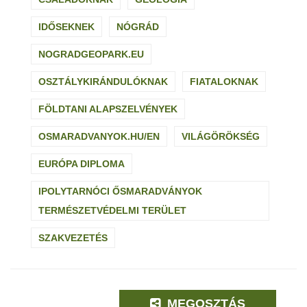
IDŐSEKNEK
NÓGRÁD
NOGRADGEOPARK.EU
OSZTÁLYKIRÁNDULÓKNAK
FIATALOKNAK
FÖLDTANI ALAPSZELVÉNYEK
OSMARADVANYOK.HU/EN
VILÁGÖRÖKSÉG
EURÓPA DIPLOMA
IPOLYTARNÓCI ŐSMARADVÁNYOK
TERMÉSZETVÉDELMI TERÜLET
SZAKVEZETÉS
MEGOSZTÁS