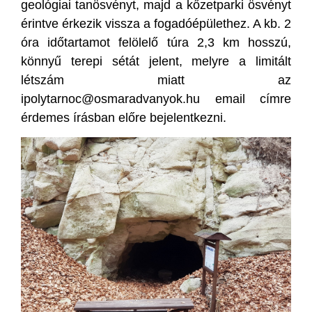
geológiai tanösvényt, majd a kőzetparki ösvényt
érintve érkezik vissza a fogadóépülethez. A kb. 2
óra időtartamot felölelő túra 2,3 km hosszú,
könnyű terepi sétát jelent, melyre a limitált
létszám miatt az
ipolytarnoc@osmaradvanyok.hu email címre
érdemes írásban előre bejelentkezni.