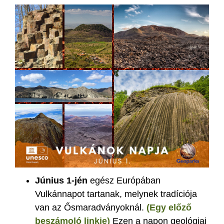
Június 1-jén
egész Európában
Vulkánnapot tartanak, melynek tradíciója
van az Ősmaradványoknál.
(Egy előző
beszámoló linkje)
Ezen a napon geológiai