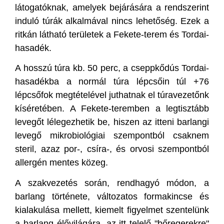
látogatóknak, amelyek bejárására a rendszerint
induló túrák alkalmával nincs lehetőség. Ezek a
ritkán látható területek a Fekete-terem és Tordai-
hasadék.
A hosszú túra kb. 50 perc, a cseppkődús Tordai-
hasadékba a normál túra lépcsőin túl +76
lépcsőfok megtételével juthatnak el túravezetőnk
kíséretében. A Fekete-teremben a legtisztább
levegőt lélegezhetik be, hiszen az itteni barlangi
levegő mikrobiológiai szempontból csaknem
steril, azaz por-, csíra-, és orvosi szempontból
allergén mentes közeg.
A szakvezetés során, rendhagyó módon, a
barlang története, változatos formakincse és
kialakulása mellett, kiemelt figyelmet szentelünk
a barlang élővilágára, az itt telelő "bőregerekre"