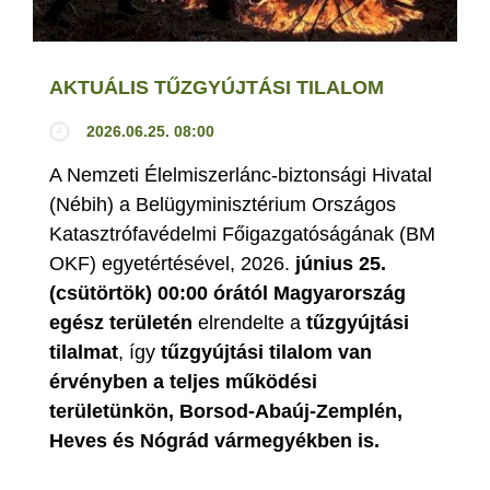
AKTUÁLIS TŰZGYÚJTÁSI TILALOM
2026.06.25. 08:00
A Nemzeti Élelmiszerlánc-biztonsági Hivatal
(Nébih) a Belügyminisztérium Országos
Katasztrófavédelmi Főigazgatóságának (BM
OKF) egyetértésével, 2026.
június 25.
(csütörtök) 00:00 órától Magyarország
egész területén
elrendelte a
tűzgyújtási
tilalmat
, így
tűzgyújtási tilalom van
érvényben
a teljes működési
területünkön, Borsod-Abaúj-Zemplén,
Heves és Nógrád vármegyékben is.