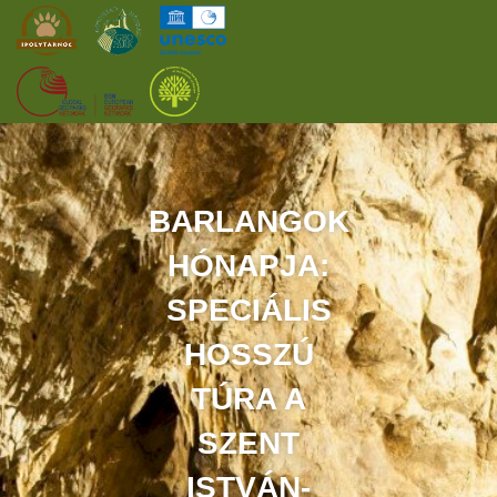
KEZDŐOLDAL
ŐSVILÁGI POMPEJI
BARLANGOK
HÓNAPJA:
SZOLGÁLTATÁSOK
SPECIÁLIS
PROGRAMOK
HOSSZÚ
HÍREK
TÚRA A
RÓLUNK
SZENT
ISTVÁN-
ONLINE JEGYVÁSÁRLÁS