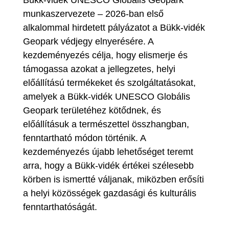
Bükk-vidék UNESCO Globális Geopark
munkaszervezete – 2026-ban első
alkalommal hirdetett pályázatot a Bükk-vidék
Geopark védjegy elnyerésére. A
kezdeményezés célja, hogy elismerje és
támogassa azokat a jellegzetes, helyi
előállítású termékeket és szolgáltatásokat,
amelyek a Bükk-vidék UNESCO Globális
Geopark területéhez kötődnek, és
előállításuk a természettel összhangban,
fenntartható módon történik. A
kezdeményezés újabb lehetőséget teremt
arra, hogy a Bükk-vidék értékei szélesebb
körben is ismertté váljanak, miközben erősíti
a helyi közösségek gazdasági és kulturális
fenntarthatóságát.