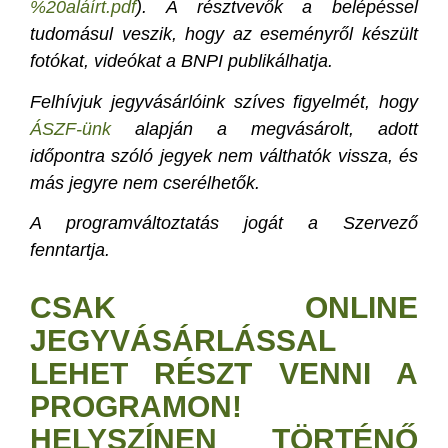
%20aláírt.pdf
). A résztvevők a belépéssel
tudomásul veszik, hogy az eseményről készült
fotókat, videókat a BNPI publikálhatja.
Felhívjuk jegyvásárlóink szíves figyelmét, hogy
ÁSZF-ünk
alapján a megvásárolt, adott
időpontra szóló jegyek nem válthatók vissza, és
más jegyre nem cserélhetők.
A programváltoztatás jogát a Szervező
fenntartja.
CSAK ONLINE
JEGYVÁSÁRLÁSSAL
LEHET RÉSZT VENNI A
PROGRAMON!
HELYSZÍNEN TÖRTÉNŐ