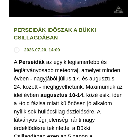
PERSEIDÁK IDŐSZAK A BÜKKI
CSILLAGDÁBAN
2026.07.20. 14:00
A
Perseidák
az egyik legismertebb és
leglátványosabb meteorraj, amelyet minden
évben - nagyjából július 17. és augusztus
24. között - megfigyelhetünk. Maximumuk az
idei évben
augusztus 10-14.
közé esik, idén
a Hold fázisa miatt különösen jó alkalom
nyílik sok hullócsillag észlelésére. A
látványos égi jelenség iránti nagy
érdeklődésre tekintettel a Bükki
Csillagdában ezen az 5 napon a