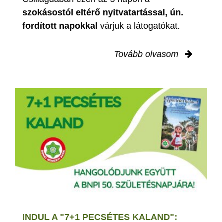
szokásostól eltérő nyitvatartással, ún.
fordított napokkal
várjuk a látogatókat.
Tovább olvasom
INDUL A "7+1 PECSÉTES KALAND":