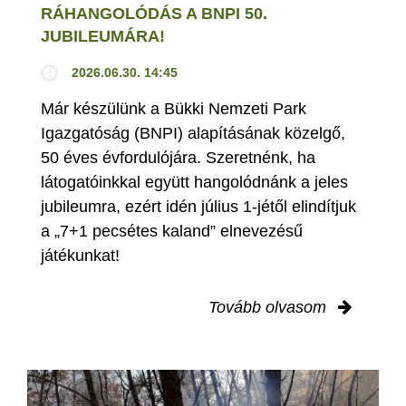
RÁHANGOLÓDÁS A BNPI 50.
JUBILEUMÁRA!
2026.06.30. 14:45
Már készülünk a Bükki Nemzeti Park
Igazgatóság (BNPI) alapításának közelgő,
50 éves évfordulójára. Szeretnénk, ha
látogatóinkkal együtt hangolódnánk a jeles
jubileumra, ezért idén július 1-jétől elindítjuk
a „7+1 pecsétes kaland” elnevezésű
játékunkat!
Tovább olvasom