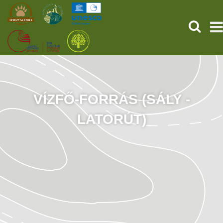
KERESÉ
KEZDŐOLDAL
ŐSVILÁGI POMPEJI
VÍZFŐ-FORRÁS (SÁLY -
LATORÚT)
SZOLGÁLTATÁSOK
PROGRAMOK
HÍREK
RÓLUNK
ONLINE JEGYVÁSÁRLÁS