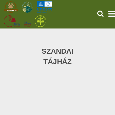
KERESÉ
KEZDŐOLDAL
ŐSVILÁGI POMPEJI
SZANDAI
TÁJHÁZ
SZOLGÁLTATÁSOK
PROGRAMOK
HÍREK
RÓLUNK
ONLINE JEGYVÁSÁRLÁS