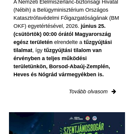
A Nemzeti Élelmiszerlánc-biztonsági Hivatal
(Nébih) a Belügyminisztérium Országos
Katasztrófavédelmi Főigazgatóságának (BM
OKF) egyetértésével, 2026.
június 25.
(csütörtök) 00:00 órától Magyarország
egész területén
elrendelte a
tűzgyújtási
tilalmat
, így
tűzgyújtási tilalom van
érvényben
a teljes működési
területünkön, Borsod-Abaúj-Zemplén,
Heves és Nógrád vármegyékben is.
Tovább olvasom