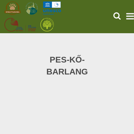
KERESÉ
KEZDŐOLDAL
ŐSVILÁGI POMPEJI
PES-KŐ-
BARLANG
SZOLGÁLTATÁSOK
PROGRAMOK
HÍREK
RÓLUNK
ONLINE JEGYVÁSÁRLÁS