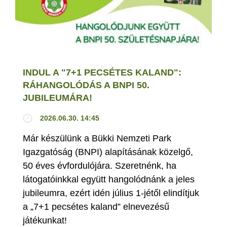
INDUL A "7+1 PECSÉTES KALAND":
RÁHANGOLÓDÁS A BNPI 50.
JUBILEUMÁRA!
2026.06.30. 14:45
Már készülünk a Bükki Nemzeti Park
Igazgatóság (BNPI) alapításának közelgő,
50 éves évfordulójára. Szeretnénk, ha
látogatóinkkal együtt hangolódnánk a jeles
jubileumra, ezért idén július 1-jétől elindítjuk
a „7+1 pecsétes kaland” elnevezésű
játékunkat!