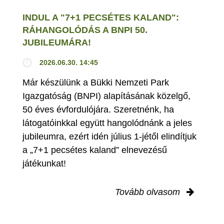
INDUL A "7+1 PECSÉTES KALAND":
RÁHANGOLÓDÁS A BNPI 50.
JUBILEUMÁRA!
2026.06.30. 14:45
Már készülünk a Bükki Nemzeti Park
Igazgatóság (BNPI) alapításának közelgő,
50 éves évfordulójára. Szeretnénk, ha
látogatóinkkal együtt hangolódnánk a jeles
jubileumra, ezért idén július 1-jétől elindítjuk
a „7+1 pecsétes kaland” elnevezésű
játékunkat!
Tovább olvasom