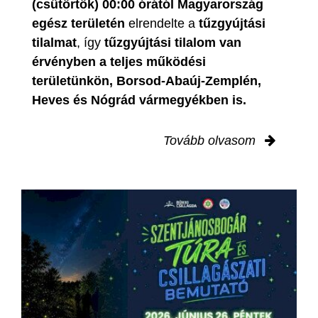
(csütörtök) 00:00 órától Magyarország
egész területén
elrendelte a
tűzgyújtási
tilalmat
, így
tűzgyújtási tilalom van
érvényben
a teljes működési
területünkön, Borsod-Abaúj-Zemplén,
Heves és Nógrád vármegyékben is.
Tovább olvasom