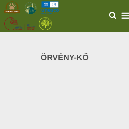
KERESÉ
KEZDŐOLDAL
ŐSVILÁGI POMPEJI
ÖRVÉNY-KŐ
SZOLGÁLTATÁSOK
PROGRAMOK
HÍREK
RÓLUNK
ONLINE JEGYVÁSÁRLÁS