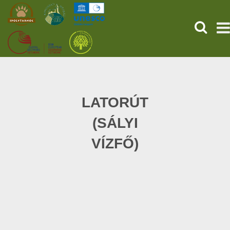
KERESÉ
KEZDŐOLDAL
ŐSVILÁGI POMPEJI
LATORÚT
(SÁLYI
SZOLGÁLTATÁSOK
VÍZFŐ)
PROGRAMOK
HÍREK
RÓLUNK
ONLINE JEGYVÁSÁRLÁS