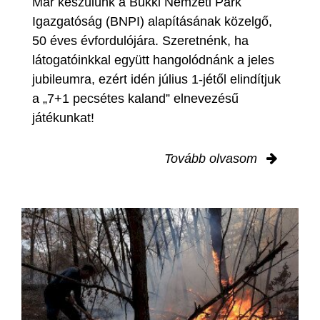
Már készülünk a Bükki Nemzeti Park
Igazgatóság (BNPI) alapításának közelgő,
50 éves évfordulójára. Szeretnénk, ha
látogatóinkkal együtt hangolódnánk a jeles
jubileumra, ezért idén július 1-jétől elindítjuk
a „7+1 pecsétes kaland” elnevezésű
játékunkat!
Tovább olvasom