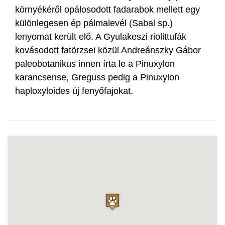
környékéről opálosodott fadarabok mellett egy
különlegesen ép pálmalevél (Sabal sp.)
lenyomat került elő. A Gyulakeszi riolittufák
kovásodott fatörzsei közül Andreánszky Gábor
paleobotanikus innen írta le a Pinuxylon
karancsense, Greguss pedig a Pinuxylon
haploxyloides új fenyőfajokat.