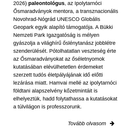
2026)
paleontológus
, az Ipolytarnóci
Ősmaradványok mentora, a transznacionális
Novohrad-Nógrád UNESCO Globális
Geopark egyik alapító támogatója. A Bükki
Nemzeti Park Igazgatóság is mélyen
gyászolja a világhírű őslénytanász jobblétre
szenderülését. Pótolhatatlan veszteség érte
az Ősmaradványokat az őséletnyomok
kutatásában elévülhetetlen érdemeket
szerzett tudós életpályájának idő előtti
lezárása miatt. Hamvai mellé az ipolytarnóci
földtani alapszelvény kőzetmintáit is
elhelyeztük, hadd folytathassa a kutatásokat
a túlvilágon is professzorunk.
Tovább olvasom