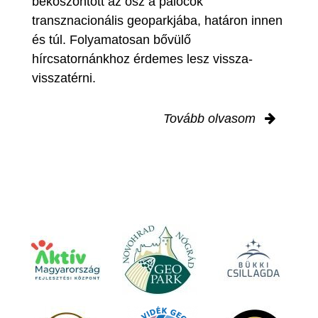
beköszöntött az ősz a palócok
transznacionális geoparkjába, határon innen
és túl. Folyamatosan bővülő
hírcsatornánkhoz érdemes lesz vissza-
visszatérni.
Tovább olvasom