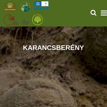
KERESÉ
KEZDŐOLDAL
ŐSVILÁGI POMPEJI
KARANCSBERÉNY
SZOLGÁLTATÁSOK
PROGRAMOK
HÍREK
RÓLUNK
ONLINE JEGYVÁSÁRLÁS