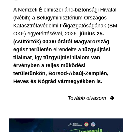
A Nemzeti Élelmiszerlánc-biztonsági Hivatal
(Nébih) a Belügyminisztérium Országos
Katasztrófavédelmi Főigazgatóságának (BM
OKF) egyetértésével, 2026.
június 25.
(csütörtök) 00:00 órától Magyarország
egész területén
elrendelte a
tűzgyújtási
tilalmat
, így
tűzgyújtási tilalom van
érvényben
a teljes működési
területünkön, Borsod-Abaúj-Zemplén,
Heves és Nógrád vármegyékben is.
Tovább olvasom