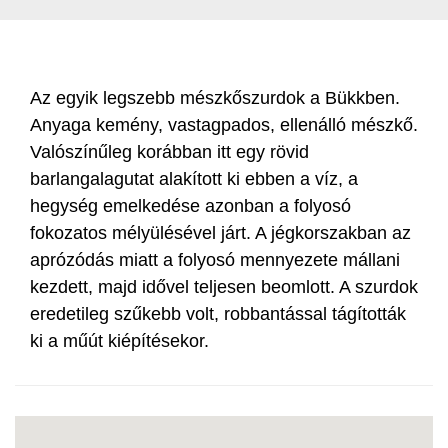
Az egyik legszebb mészkőszurdok a Bükkben.
Anyaga kemény, vastagpados, ellenálló mészkő.
Valószínűleg korábban itt egy rövid
barlangalagutat alakított ki ebben a víz, a
hegység emelkedése azonban a folyosó
fokozatos mélyülésével járt. A jégkorszakban az
aprózódás miatt a folyosó mennyezete mállani
kezdett, majd idővel teljesen beomlott. A szurdok
eredetileg szűkebb volt, robbantással tágították
ki a műút kiépítésekor.