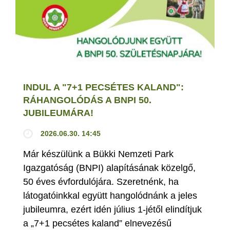
INDUL A "7+1 PECSÉTES KALAND":
RÁHANGOLÓDÁS A BNPI 50.
JUBILEUMÁRA!
2026.06.30. 14:45
Már készülünk a Bükki Nemzeti Park
Igazgatóság (BNPI) alapításának közelgő,
50 éves évfordulójára. Szeretnénk, ha
látogatóinkkal együtt hangolódnánk a jeles
jubileumra, ezért idén július 1-jétől elindítjuk
a „7+1 pecsétes kaland” elnevezésű