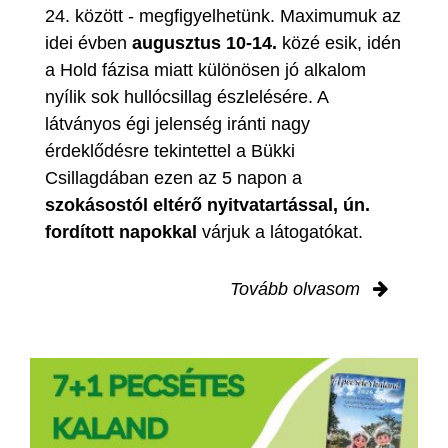
24. között - megfigyelhetünk. Maximumuk az
idei évben
augusztus 10-14.
közé esik, idén
a Hold fázisa miatt különösen jó alkalom
nyílik sok hullócsillag észlelésére. A
látványos égi jelenség iránti nagy
érdeklődésre tekintettel a Bükki
Csillagdában ezen az 5 napon a
szokásostól eltérő nyitvatartással, ún.
fordított napokkal
várjuk a látogatókat.
Tovább olvasom