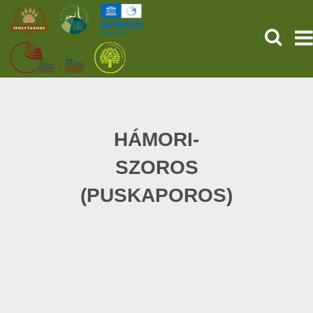
KERESÉ
KEZDŐOLDAL
ŐSVILÁGI POMPEJI
HÁMORI-
SZOROS
SZOLGÁLTATÁSOK
(PUSKAPOROS)
PROGRAMOK
HÍREK
RÓLUNK
ONLINE JEGYVÁSÁRLÁS