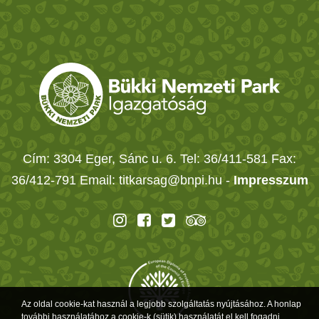
Cím: 3304 Eger, Sánc u. 6. Tel: 36/411-581 Fax:
36/412-791 Email: titkarsag@bnpi.hu -
Impresszum
Az oldal cookie-kat használ a legjobb szolgáltatás nyújtásához. A honlap
további használatához a cookie-k (sütik) használatát el kell fogadni.