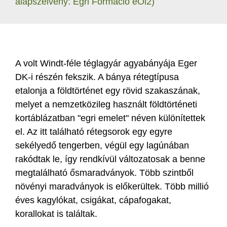
alapszelvény: Egri Formáció eOl2)
A volt Windt-féle téglagyár agyabányája Eger
DK-i részén fekszik. A bánya rétegtípusa
etalonja a földtörténet egy rövid szakaszának,
melyet a nemzetközileg használt földtörténeti
kortáblázatban "egri emelet" néven különítettek
el. Az itt található rétegsorok egy egyre
sekélyedő tengerben, végül egy lagúnában
rakódtak le, így rendkívül változatosak a benne
megtalálható ősmaradványok. Több szintből
növényi maradványok is előkerültek. Több millió
éves kagylókat, csigákat, cápafogakat,
korallokat is találtak.