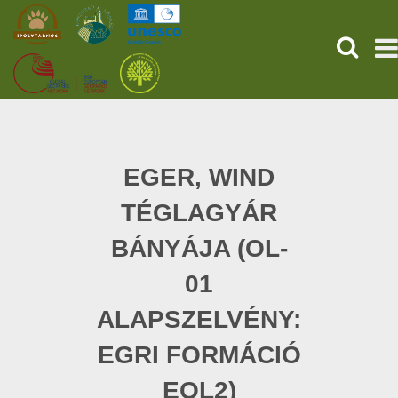
KERESÉ
KEZDŐOLDAL
ŐSVILÁGI POMPEJI
EGER, WIND
TÉGLAGYÁR
SZOLGÁLTATÁSOK
BÁNYÁJA (OL-
PROGRAMOK
01
HÍREK
ALAPSZELVÉNY:
RÓLUNK
EGRI FORMÁCIÓ
EOL2)
ONLINE JEGYVÁSÁRLÁS