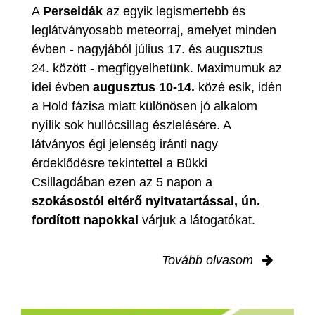
A
Perseidák
az egyik legismertebb és
leglátványosabb meteorraj, amelyet minden
évben - nagyjából július 17. és augusztus
24. között - megfigyelhetünk. Maximumuk az
idei évben
augusztus 10-14.
közé esik, idén
a Hold fázisa miatt különösen jó alkalom
nyílik sok hullócsillag észlelésére. A
látványos égi jelenség iránti nagy
érdeklődésre tekintettel a Bükki
Csillagdában ezen az 5 napon a
szokásostól eltérő nyitvatartással, ún.
fordított napokkal
várjuk a látogatókat.
Tovább olvasom