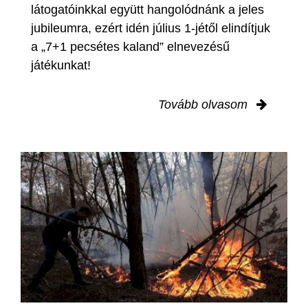
látogatóinkkal együtt hangolódnánk a jeles
jubileumra, ezért idén július 1-jétől elindítjuk
a „7+1 pecsétes kaland” elnevezésű
játékunkat!
Tovább olvasom