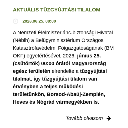
AKTUÁLIS TŰZGYÚJTÁSI TILALOM
2026.06.25. 08:00
A Nemzeti Élelmiszerlánc-biztonsági Hivatal
(Nébih) a Belügyminisztérium Országos
Katasztrófavédelmi Főigazgatóságának (BM
OKF) egyetértésével, 2026.
június 25.
(csütörtök) 00:00 órától Magyarország
egész területén
elrendelte a
tűzgyújtási
tilalmat
, így
tűzgyújtási tilalom van
érvényben
a teljes működési
területünkön, Borsod-Abaúj-Zemplén,
Heves és Nógrád vármegyékben is.
Tovább olvasom