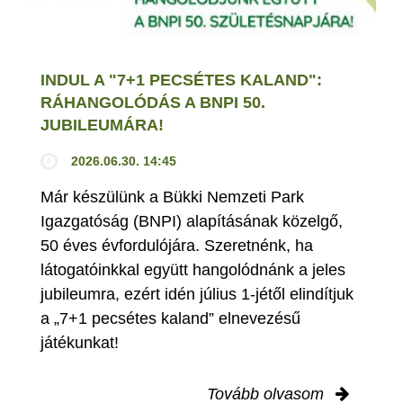
INDUL A "7+1 PECSÉTES KALAND":
RÁHANGOLÓDÁS A BNPI 50.
JUBILEUMÁRA!
2026.06.30. 14:45
Már készülünk a Bükki Nemzeti Park
Igazgatóság (BNPI) alapításának közelgő,
50 éves évfordulójára. Szeretnénk, ha
látogatóinkkal együtt hangolódnánk a jeles
jubileumra, ezért idén július 1-jétől elindítjuk
a „7+1 pecsétes kaland” elnevezésű
játékunkat!
Tovább olvasom