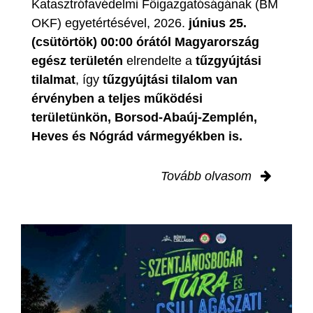
Katasztrófavédelmi Főigazgatóságának (BM
OKF) egyetértésével, 2026.
június 25.
(csütörtök) 00:00 órától Magyarország
egész területén
elrendelte a
tűzgyújtási
tilalmat
, így
tűzgyújtási tilalom van
érvényben
a teljes működési
területünkön, Borsod-Abaúj-Zemplén,
Heves és Nógrád vármegyékben is.
Tovább olvasom