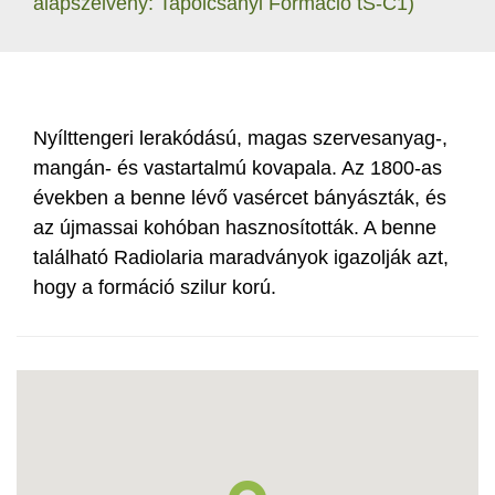
alapszelvény: Tapolcsányi Formáció tS-C1)
Nyílttengeri lerakódású, magas szervesanyag-,
mangán- és vastartalmú kovapala. Az 1800-as
években a benne lévő vasércet bányászták, és
az újmassai kohóban hasznosították. A benne
található Radiolaria maradványok igazolják azt,
hogy a formáció szilur korú.