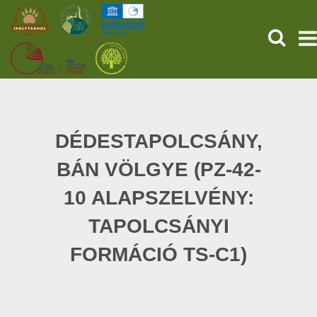
KERESÉ
KEZDŐOLDAL
ŐSVILÁGI POMPEJI
DÉDESTAPOLCSÁNY,
BÁN VÖLGYE (PZ-42-
SZOLGÁLTATÁSOK
10 ALAPSZELVÉNY:
PROGRAMOK
TAPOLCSÁNYI
HÍREK
FORMÁCIÓ TS-C1)
RÓLUNK
ONLINE JEGYVÁSÁRLÁS