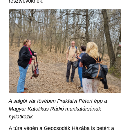
résztvevőknek.
A salgói vár tövében Prakfalvi Pétert épp a
Magyar Katolikus Rádió munkatársának
nyilatkozik
A túra végén a Geocsodák Házába is betért a