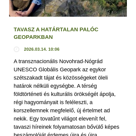
TAVASZ A HATÁRTALAN PALÓC
GEOPARKBAN
2026.03.14. 10:06
A transznacionális Novohrad-Nógrád
UNESCO Globális Geopark az egykor
szétszakadt tájat és közösségeket öleli
határok nélküli egységbe. A térség
földtörténeti és kulturális örökségét ápolja,
régi hagyományait is feléleszti, a
korszellemnek megfelelő, új értelmet ad
nekik. Egy tovatűnt világot elevenít fel,
tavaszi híreinek folyamatosan bővülő képes
beszámolóját érdemes újra és újra