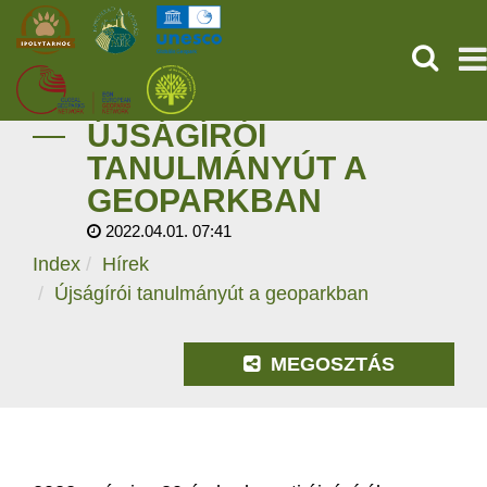
KERESÉ
ÚJSÁGÍRÓI
KEZDŐOLDAL
TANULMÁNYÚT A
GEOPARKBAN
ŐSVILÁGI POMPEJI
2022.04.01. 07:41
SZOLGÁLTATÁSOK
Index
Hírek
Újságírói tanulmányút a geoparkban
PROGRAMOK
MEGOSZTÁS
HÍREK
RÓLUNK
ONLINE JEGYVÁSÁRLÁS