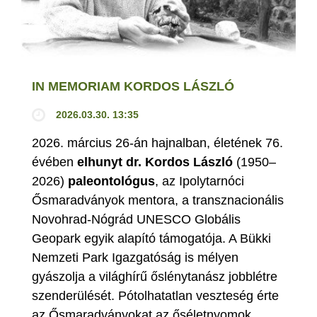
IN MEMORIAM KORDOS LÁSZLÓ
2026.03.30. 13:35
2026. március 26-án hajnalban, életének 76.
évében
elhunyt dr. Kordos László
(1950–
2026)
paleontológus
, az Ipolytarnóci
Ősmaradványok mentora, a transznacionális
Novohrad-Nógrád UNESCO Globális
Geopark egyik alapító támogatója. A Bükki
Nemzeti Park Igazgatóság is mélyen
gyászolja a világhírű őslénytanász jobblétre
szenderülését. Pótolhatatlan veszteség érte
az Ősmaradványokat az őséletnyomok