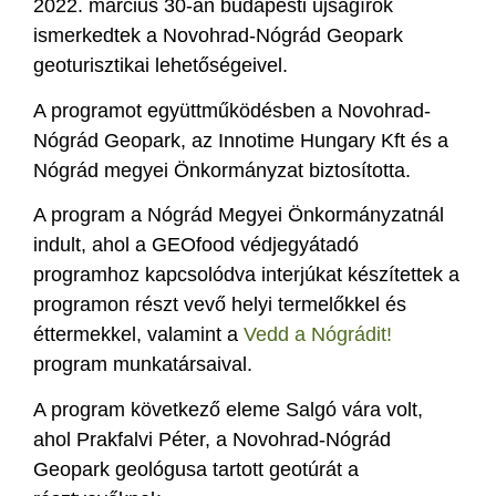
2022. március 30-án budapesti újságírók
ismerkedtek a Novohrad-Nógrád Geopark
geoturisztikai lehetőségeivel.
A programot együttműködésben a Novohrad-
Nógrád Geopark, az Innotime Hungary Kft és a
Nógrád megyei Önkormányzat biztosította.
A program a Nógrád Megyei Önkormányzatnál
indult, ahol a GEOfood védjegyátadó
programhoz kapcsolódva interjúkat készítettek a
programon részt vevő helyi termelőkkel és
éttermekkel, valamint a
Vedd a Nógrádit!
program munkatársaival.
A program következő eleme Salgó vára volt,
ahol Prakfalvi Péter, a Novohrad-Nógrád
Geopark geológusa tartott geotúrát a