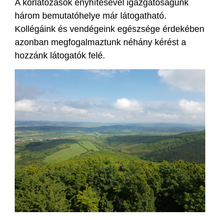
A korlátozások enyhítésével igazgatóságunk
három bemutatóhelye már látogatható.
Kollégáink és vendégeink egészsége érdekében
azonban megfogalmaztunk néhány kérést a
hozzánk látogatók felé.