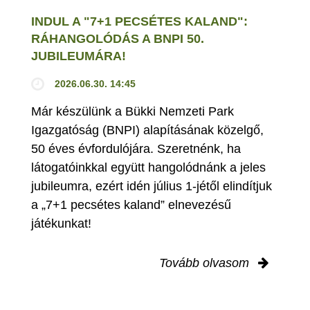
INDUL A "7+1 PECSÉTES KALAND":
RÁHANGOLÓDÁS A BNPI 50.
JUBILEUMÁRA!
2026.06.30. 14:45
Már készülünk a Bükki Nemzeti Park
Igazgatóság (BNPI) alapításának közelgő,
50 éves évfordulójára. Szeretnénk, ha
látogatóinkkal együtt hangolódnánk a jeles
jubileumra, ezért idén július 1-jétől elindítjuk
a „7+1 pecsétes kaland” elnevezésű
játékunkat!
Tovább olvasom