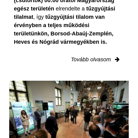
(csütörtök) 00:00 órától Magyarország
egész területén
elrendelte a
tűzgyújtási
tilalmat
, így
tűzgyújtási tilalom van
érvényben
a teljes működési
területünkön, Borsod-Abaúj-Zemplén,
Heves és Nógrád vármegyékben is.
Tovább olvasom