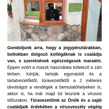
Gondoljunk arra, hogy a jegypénztárakban,
boltokban dolgozó kollégáknak is családja
van, s szeretnének egészségesek maradni.
Éppen ezért a maszk használata kötelező a zárt
térben. Kérjük, tartsák egymástól és a
tárlatvezetőktől, túravezetőktől a 2 méteres
távolságot a vendégek a bemutatóhelyeken is,
akkor is, ha már majd túl leszünk a vírusos
időszakon.
Túravezetőink az Önök és a saját
családjaik érdekében a vírusveszély végéig