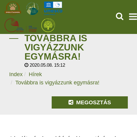
KERESÉ
TOVÁBBRA IS
KEZDŐOLDAL
VIGYÁZZUNK
EGYMÁSRA!
ŐSVILÁGI POMPEJI
2020.05.08. 15:12
SZOLGÁLTATÁSOK
Index
Hírek
Továbbra is vigyázzunk egymásra!
PROGRAMOK
MEGOSZTÁS
HÍREK
RÓLUNK
ONLINE JEGYVÁSÁRLÁS