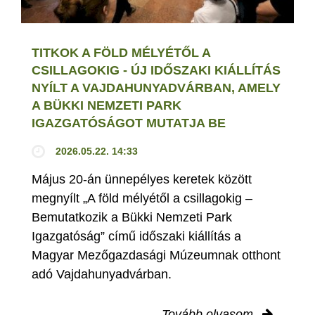
TITKOK A FÖLD MÉLYÉTŐL A
CSILLAGOKIG - ÚJ IDŐSZAKI KIÁLLÍTÁS
NYÍLT A VAJDAHUNYADVÁRBAN, AMELY
A BÜKKI NEMZETI PARK
IGAZGATÓSÁGOT MUTATJA BE
2026.05.22. 14:33
Május 20-án ünnepélyes keretek között
megnyílt „A föld mélyétől a csillagokig –
Bemutatkozik a Bükki Nemzeti Park
Igazgatóság” című időszaki kiállítás a
Magyar Mezőgazdasági Múzeumnak otthont
adó Vajdahunyadvárban.
Tovább olvasom