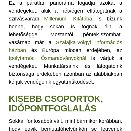
Ez a páratlan panoráma fogadja azokat a
vendégeket, akik a hétvégén ellátogatnak a
szilvásváradi
Milleniumi Kilátóba
, s bízunk
benne, hogy sokan is fognak élni a
lehetőséggel. Mostantól péntek-szombat-
vasárnap már a
Szalajka-völgyi információs
házban
és Európa miocén erdejében, az
Ipolytarnóci Ősmaradványoknál
is várjuk a
vendégeket. Munkatársaink és látogatóink
biztonsága érdekében azonban az alábbiakban
kérjük vendégeink együttműködését:
KISEBB CSOPORTOK,
IDŐPONTFOGLALÁS
Sokkal fontosabbá vált, mint bármikor korábban,
hogy egyik bemutatóhelyünkön se legyenek