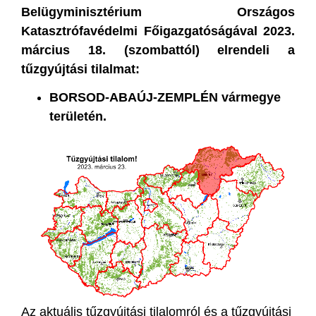
Belügyminisztérium Országos
Katasztrófavédelmi Főigazgatóságával 2023.
március 18. (szombattól) elrendeli a
tűzgyújtási tilalmat:
BORSOD-ABAÚJ-ZEMPLÉN vármegye
területén.
Az aktuális tűzgyújtási tilalomról és a tűzgyújtási