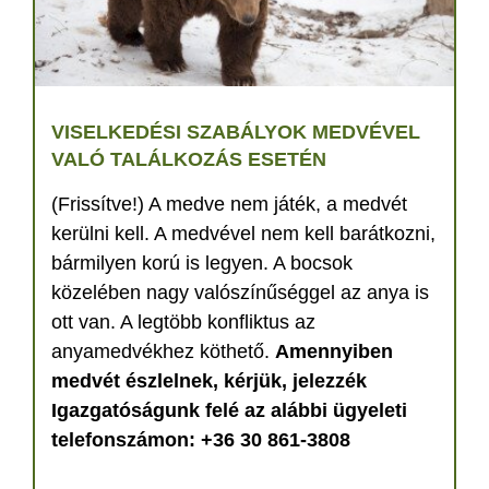
VISELKEDÉSI SZABÁLYOK MEDVÉVEL
VALÓ TALÁLKOZÁS ESETÉN
(Frissítve!) A medve nem játék, a medvét
kerülni kell. A medvével nem kell barátkozni,
bármilyen korú is legyen. A bocsok
közelében nagy valószínűséggel az anya is
ott van. A legtöbb konfliktus az
anyamedvékhez köthető.
Amennyiben
medvét észlelnek, kérjük, jelezzék
Igazgatóságunk felé az alábbi ügyeleti
telefonszámon: +36 30 861-3808