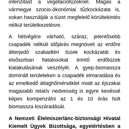
intenzitást a vegetációtüzeknél. Magas a
vármegye szocio-ökonómiai tűzkockázata is,
sokan használják a tüzet megfelelő körültekintés
nélkül területkezelésre.
A hétvégére várható, száraz, jelentősebb
csapadék nélküli időjárás megnöveli az erdőre
átterjedő szabadtéri tüzek kockázatát és
elsősorban fiatalosokat érintő erdőtüzek
kialakulásának veszélyét. A gyep-biomassza
dominált területeken a csapadék elmaradása és
az emelkedő átlaghőmérséklet miatt az éjszakai
magasabb relatív nedvesség is egyre kevéssé
képes kompenzálni az 1 és 10 órás holt
biomassza kiszáradását.
A Nemzeti Élelmiszerlánc-biztonsági Hivatal
Kiemelt Ügyek Bizottsága, egyetértésben a