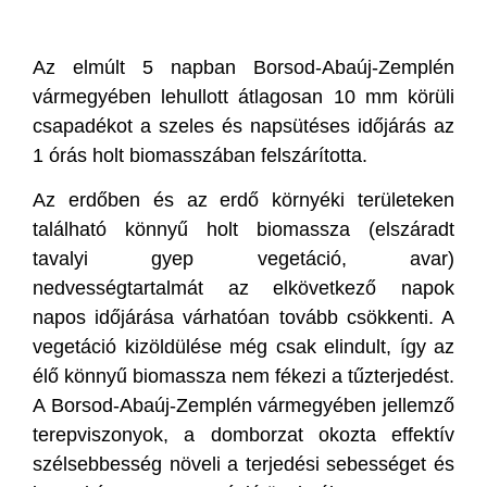
Az elmúlt 5 napban Borsod-Abaúj-Zemplén
vármegyében lehullott átlagosan 10 mm körüli
csapadékot a szeles és napsütéses időjárás az
1 órás holt biomasszában felszárította.
Az erdőben és az erdő környéki területeken
található könnyű holt biomassza (elszáradt
tavalyi gyep vegetáció, avar)
nedvességtartalmát az elkövetkező napok
napos időjárása várhatóan tovább csökkenti. A
vegetáció kizöldülése még csak elindult, így az
élő könnyű biomassza nem fékezi a tűzterjedést.
A Borsod-Abaúj-Zemplén vármegyében jellemző
terepviszonyok, a domborzat okozta effektív
szélsebbesség növeli a terjedési sebességet és