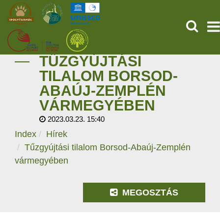
KERESÉ
TŰZGYÚJTÁSI
KEZDŐOLDAL
TILALOM BORSOD-
ABAÚJ-ZEMPLÉN
ŐSVILÁGI POMPEJI
VÁRMEGYÉBEN
SZOLGÁLTATÁSOK
2023.03.23. 15:40
Index
Hírek
PROGRAMOK
Tűzgyújtási tilalom Borsod-Abaúj-Zemplén
vármegyében
HÍREK
RÓLUNK
MEGOSZTÁS
ONLINE JEGYVÁSÁRLÁS