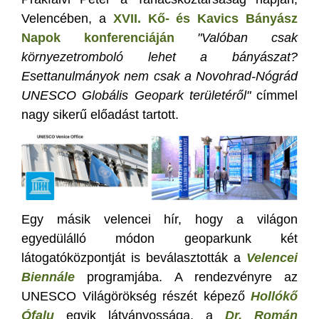
Velencében, a
XVII. Kő- és Kavics Bányász
Napok konferenciáján
"Valóban csak
környezetromboló lehet a bányászat?
Esettanulmányok nem csak a Novohrad-Nógrád
UNESCO Globális Geopark területéről"
címmel
nagy sikerű előadást tartott.
Egy másik velencei hír, hogy a világon
egyedülálló módon geoparkunk két
látogatóközpontját is beválasztották a
Velencei
Biennále
programjába. A rendezvényre az
UNESCO Világörökség részét képező
Hollókő
Ófalu
egyik látványossága, a
Dr. Román