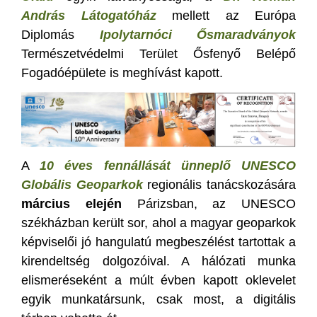
András Látogatóház
mellett az Európa
Diplomás
Ipolytarnóci Ősmaradványok
Természetvédelmi Terület Ősfenyő Belépő
Fogadóépülete is meghívást kapott.
A
10 éves fennállását ünneplő UNESCO
Globális Geoparkok
regionális tanácskozására
március elején
Párizsban, az UNESCO
székházban került sor, ahol a magyar geoparkok
képviselői jó hangulatú megbeszélést tartottak a
kirendeltség dolgozóival. A hálózati munka
elismeréseként a múlt évben kapott oklevelet
egyik munkatársunk, csak most, a digitális