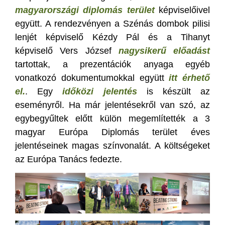
magyarországi diplomás terület
képviselőivel
együtt. A rendezvényen a Szénás dombok pilisi
lenjét képviselő Kézdy Pál és a Tihanyt
képviselő Vers József
nagysikerű előadást
tartottak, a prezentációk anyaga egyéb
vonatkozó dokumentumokkal együtt
itt érhető
el.
. Egy
időközi jelentés
is készült az
eseményről. Ha már jelentésekről van szó, az
egybegyűltek előtt külön megemlítették a 3
magyar Európa Diplomás terület éves
jelentéseinek magas színvonalát. A költségeket
az Európa Tanács fedezte.