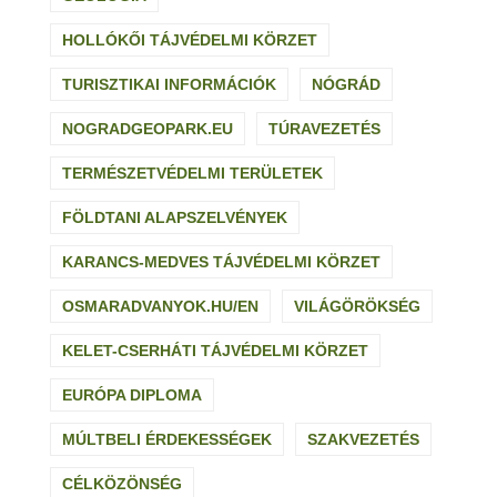
HOLLÓKŐI TÁJVÉDELMI KÖRZET
TURISZTIKAI INFORMÁCIÓK
NÓGRÁD
NOGRADGEOPARK.EU
TÚRAVEZETÉS
TERMÉSZETVÉDELMI TERÜLETEK
FÖLDTANI ALAPSZELVÉNYEK
KARANCS-MEDVES TÁJVÉDELMI KÖRZET
OSMARADVANYOK.HU/EN
VILÁGÖRÖKSÉG
KELET-CSERHÁTI TÁJVÉDELMI KÖRZET
EURÓPA DIPLOMA
MÚLTBELI ÉRDEKESSÉGEK
SZAKVEZETÉS
CÉLKÖZÖNSÉG