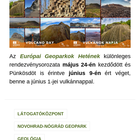
Az
Európai Geoparkok Hetének
különleges
rendezvénysorozata
május 24-én
kezdődött és
Pünkösdöt is érintve
június 9-én
ért véget,
benne a június 1-jei vulkánnappal.
LÁTOGATÓKÖZPONT
NOVOHRAD-NÓGRÁD GEOPARK
GEOLÓGIA