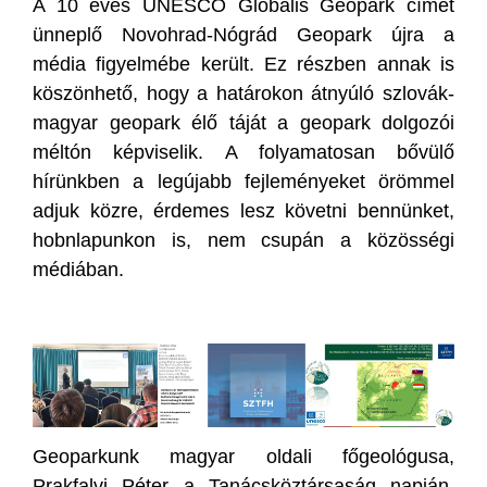
A 10 éves UNESCO Globális Geopark címét
ünneplő Novohrad-Nógrád Geopark újra a
média figyelmébe került. Ez részben annak is
köszönhető, hogy a határokon átnyúló szlovák-
magyar geopark élő táját a geopark dolgozói
méltón képviselik. A folyamatosan bővülő
hírünkben a legújabb fejleményeket örömmel
adjuk közre, érdemes lesz követni bennünket,
hobnlapunkon is, nem csupán a közösségi
médiában.
Geoparkunk magyar oldali főgeológusa,
Prakfalvi Péter a Tanácsköztársaság napján,