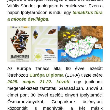
Vitális Sándor geológusra is emlékezve. Ezen a
napon Ipolytarnócon is indul egy
tematikus túra
a miocén ősvilágba
,
Az Európa Tanács által 60 évvel ezelőtt
létrehozott
Európa Diploma
(EDPA) tiszteletére
2025. május 21-22. között
egy jubileumi
megemlékezést tartottak Granadában, ahová a
címet pont 30 évvel ezelőtt elnyert Ipolytarnóci
Ősmaradványokat, Geoparkunk őslénytani
központját is meghívták, a két másik