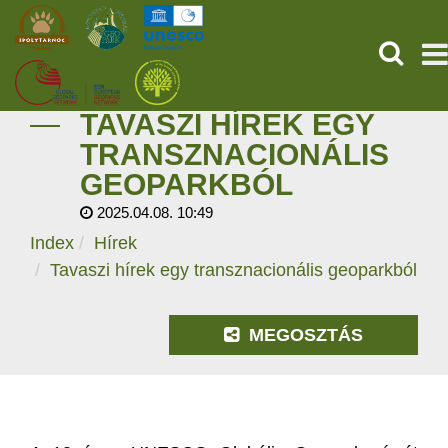
KERESÉ
TAVASZI HÍREK EGY
KEZDŐOLDAL
TRANSZNACIONÁLIS
GEOPARKBÓL
ŐSVILÁGI POMPEJI
2025.04.08. 10:49
SZOLGÁLTATÁSOK
Index
Hírek
Tavaszi hírek egy transznacionális geoparkból
PROGRAMOK
MEGOSZTÁS
HÍREK
RÓLUNK
ONLINE JEGYVÁSÁRLÁS