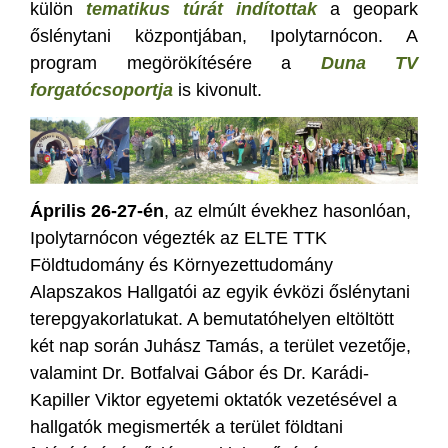
külön
tematikus túrát indítottak
a geopark
őslénytani központjában, Ipolytarnócon. A
program megörökítésére a
Duna TV
forgatócsoportja
is kivonult.
Április 26-27-én
, az elmúlt évekhez hasonlóan,
Ipolytarnócon végezték az ELTE TTK
Földtudomány és Környezettudomány
Alapszakos Hallgatói az egyik évközi őslénytani
terepgyakorlatukat. A bemutatóhelyen eltöltött
két nap során Juhász Tamás, a terület vezetője,
valamint Dr. Botfalvai Gábor és Dr. Karádi-
Kapiller Viktor egyetemi oktatók vezetésével a
hallgatók megismerték a terület földtani