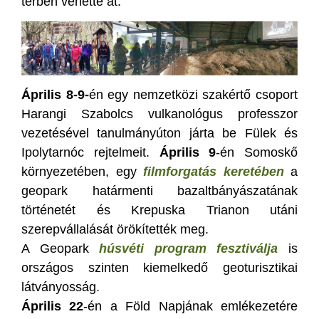
térben vehette át.
Április 8-9-
én egy nemzetközi szakértő csoport
Harangi Szabolcs vulkanológus professzor
vezetésével tanulmányúton járta be Fülek és
Ipolytarnóc rejtelmeit.
Április 9
-én Somoskő
környezetében, egy
filmforgatás keretében
a
geopark határmenti bazaltbányászatának
történetét és Krepuska Trianon utáni
szerepvállalását örökítették meg.
A Geopark
húsvéti program fesztiválja
is
országos szinten kiemelkedő geoturisztikai
látványosság.
Április 22
-én a Föld Napjának emlékezetére