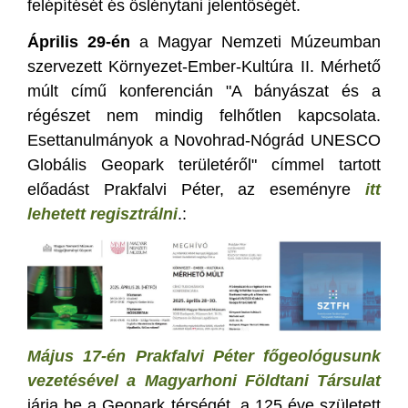
felépítését és őslénytani jelentőségét.
Április 29-én
a Magyar Nemzeti Múzeumban
szervezett Környezet-Ember-Kultúra II. Mérhető
múlt című konferencián "A bányászat és a
régészet nem mindig felhőtlen kapcsolata.
Esettanulmányok a Novohrad-Nógrád UNESCO
Globális Geopark területéről" címmel tartott
előadást Prakfalvi Péter, az eseményre
itt
lehetett regisztrálni
.:
Május 17-én Prakfalvi Péter főgeológusunk
vezetésével a Magyarhoni Földtani Társulat
járja be a Geopark térségét, a 125 éve született