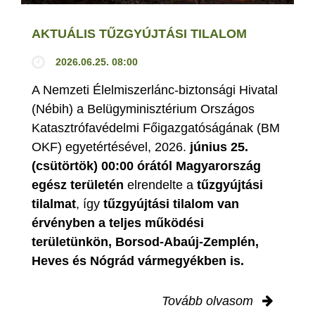
AKTUÁLIS TŰZGYÚJTÁSI TILALOM
2026.06.25. 08:00
A Nemzeti Élelmiszerlánc-biztonsági Hivatal
(Nébih) a Belügyminisztérium Országos
Katasztrófavédelmi Főigazgatóságának (BM
OKF) egyetértésével, 2026.
június 25.
(csütörtök) 00:00 órától Magyarország
egész területén
elrendelte a
tűzgyújtási
tilalmat
, így
tűzgyújtási tilalom van
érvényben
a teljes működési
területünkön, Borsod-Abaúj-Zemplén,
Heves és Nógrád vármegyékben is.
Tovább olvasom