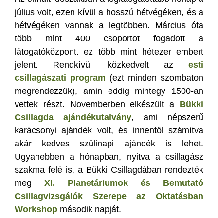
július volt, ezen kívül a hosszú hétvégéken, és a
hétvégéken vannak a legtöbben. Március óta
több mint 400 csoportot fogadott a
látogatóközpont, ez több mint hétezer embert
jelent. Rendkívül közkedvelt az
esti
csillagászati program
(ezt minden szombaton
megrendezzük), amin eddig mintegy 1500-an
vettek részt. Novemberben elkészült a
Bükki
Csillagda ajándékutalvány
, ami népszerű
karácsonyi ajándék volt, és innentől számítva
akár kedves szülinapi ajándék is lehet.
Ugyanebben a hónapban, nyitva a csillagász
szakma felé is, a Bükki Csillagdában rendezték
meg
XI. Planetáriumok és Bemutató
Csillagvizsgálók Szerepe az Oktatásban
Workshop
második napját.