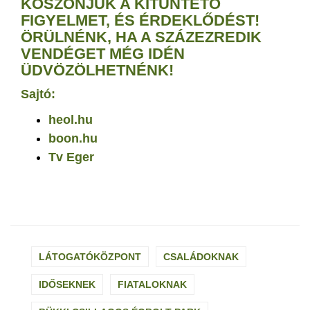
KÖSZÖNJÜK A KITÜNTETŐ
FIGYELMET, ÉS ÉRDEKLŐDÉST!
ÖRÜLNÉNK, HA A SZÁZEZREDIK
VENDÉGET MÉG IDÉN
ÜDVÖZÖLHETNÉNK!
Sajtó:
heol.hu
boon.hu
Tv Eger
LÁTOGATÓKÖZPONT
CSALÁDOKNAK
IDŐSEKNEK
FIATALOKNAK