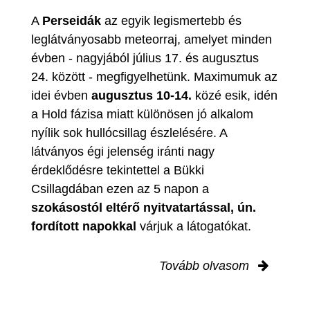
A
Perseidák
az egyik legismertebb és
leglátványosabb meteorraj, amelyet minden
évben - nagyjából július 17. és augusztus
24. között - megfigyelhetünk. Maximumuk az
idei évben
augusztus 10-14.
közé esik, idén
a Hold fázisa miatt különösen jó alkalom
nyílik sok hullócsillag észlelésére. A
látványos égi jelenség iránti nagy
érdeklődésre tekintettel a Bükki
Csillagdában ezen az 5 napon a
szokásostól eltérő nyitvatartással, ún.
fordított napokkal
várjuk a látogatókat.
Tovább olvasom