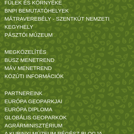
FÜLEK ÉS KÖRNYÉKE
BNPI BEMUTATÓHELYEK
MÁTRAVEREBÉLY - SZENTKÚT NEMZETI
KEGYHELY
PÁSZTÓI MÚZEUM
MEGKÖZELÍTÉS
BUSZ MENETREND
MÁV MENETREND
KÖZÚTI INFORMÁCIÓK
PARTNEREINK
EURÓPA GEOPARKJAI
EURÓPA DIPLOMA
GLOBÁLIS GEOPARKOK
AGRÁRMINISZTÉRIUM
A KUBINYI MÚZEUM RÉGÉSZ BLOGJA