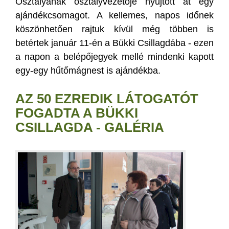
Osztályának osztályvezetője nyújtott át egy
ajándékcsomagot. A kellemes, napos időnek
köszönhetően rajtuk kívül még többen is
betértek január 11-én a Bükki Csillagdába - ezen
a napon a belépőjegyek mellé mindenki kapott
egy-egy hűtőmágnest is ajándékba.
AZ 50 EZREDIK LÁTOGATÓT
FOGADTA A BÜKKI
CSILLAGDA - GALÉRIA