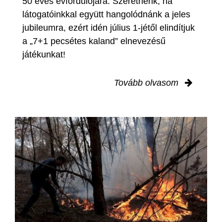
50 éves évfordulójára. Szeretnénk, ha
látogatóinkkal együtt hangolódnánk a jeles
jubileumra, ezért idén július 1-jétől elindítjuk
a „7+1 pecsétes kaland” elnevezésű
játékunkat!
Tovább olvasom