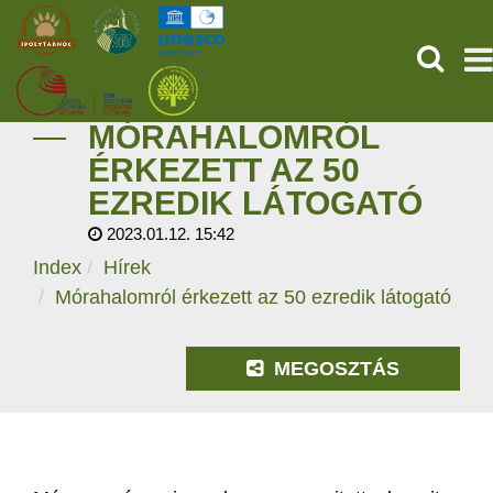
KERESÉ
MÓRAHALOMRÓL
KEZDŐOLDAL
ÉRKEZETT AZ 50
EZREDIK LÁTOGATÓ
ŐSVILÁGI POMPEJI
2023.01.12. 15:42
SZOLGÁLTATÁSOK
Index
Hírek
Mórahalomról érkezett az 50 ezredik látogató
PROGRAMOK
MEGOSZTÁS
HÍREK
RÓLUNK
ONLINE JEGYVÁSÁRLÁS