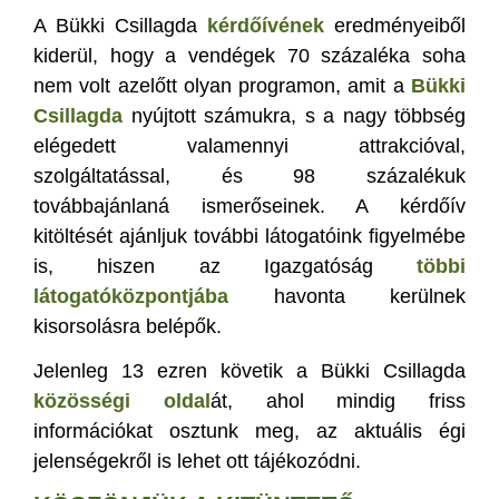
A Bükki Csillagda
kérdőívének
eredményeiből
kiderül, hogy a vendégek 70 százaléka soha
nem volt azelőtt olyan programon, amit a
Bükki
Csillagda
nyújtott számukra, s a nagy többség
elégedett valamennyi attrakcióval,
szolgáltatással, és 98 százalékuk
továbbajánlaná ismerőseinek. A kérdőív
kitöltését ajánljuk további látogatóink figyelmébe
is, hiszen az Igazgatóság
többi
látogatóközpontjába
havonta kerülnek
kisorsolásra belépők.
Jelenleg 13 ezren követik a Bükki Csillagda
k
özösségi oldal
á
t, ahol mindig friss
információkat osztunk meg, az aktuális égi
jelenségekről is lehet ott tájékozódni.