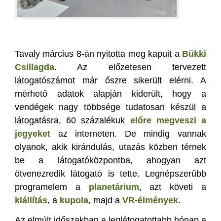
Tavaly március 8-án nyitotta meg kapuit a
Bükki
Csillagda
. Az előzetesen tervezett
látogatószámot már őszre sikerült elérni. A
mérhető adatok alapján kiderült, hogy a
vendégek nagy többsége tudatosan készül a
látogatásra, 60 százalékuk
előre megveszi a
jegyeket
az interneten. De mindig vannak
olyanok, akik kirándulás, utazás közben térnek
be a látogatóközpontba, ahogyan azt
ötvenezredik látogató is tette. Legnépszerűbb
programelem a
planetárium
, azt követi a
kiállítás
, a
kupola
, majd a
VR-élmények
.
Az elmúlt időszakban a leglátogatottabb hónap a