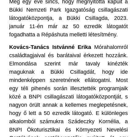
Még egy éve sincs, hogy megnyitotta kapuit a
Bükki Nemzeti Park Igazgatóság csillagászati
látogatóközpontja, a Bükki Csillagda, 2023.
január 11-én már az 50 ezredik látogatót
fogadhatta a Répáshuta melletti létesítmény.
Kovács-Tanács Istvánné Erika
Mórahalomról
családtagjaival és barátaival érkezett hozzánk.
Elmondása szerint már tavaly kinézték
maguknak a Bükki Csillagdát, hogy ide
mindenképpen szeretnének ellátogatni. Most
egy téli pihenés során illesztették programjaik
közé a BNPI csillagászati látogatóközpontját, s
nagyon örült annak a kellemes meglepetésnek,
hogy ő lett a 50 ezredik látogató. E különleges
alkalomból számukra Szádeczky Kornélia, a
BNPI Ökoturisztikai és Környezeti Nevelési