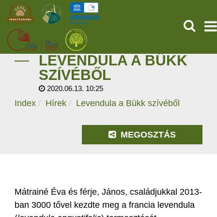
KERESÉ
LEVENDULA A BÜKK
KEZDŐOLDAL
SZÍVÉBŐL
2020.06.13. 10:25
ŐSVILÁGI POMPEJI
Index
Hírek
Levendula a Bükk szívéből
SZOLGÁLTATÁSOK
MEGOSZTÁS
PROGRAMOK
HÍREK
RÓLUNK
Mátrainé Éva és férje, János, családjukkal 2013-
ban 3000 tővel kezdte meg a francia levendula
ONLINE JEGYVÁSÁRLÁS