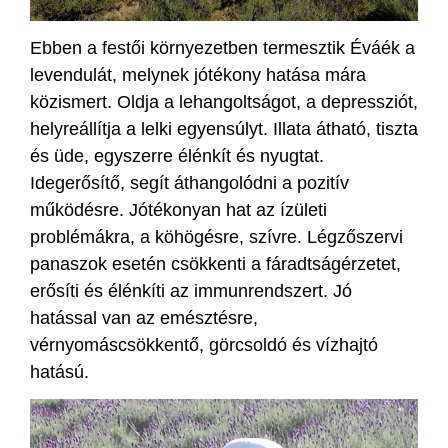
Ebben a festői környezetben termesztik Éváék a
levendulát, melynek jótékony hatása mára
közismert. Oldja a lehangoltságot, a depressziót,
helyreállítja a lelki egyensúlyt. Illata átható, tiszta
és üde, egyszerre élénkít és nyugtat.
Idegerősítő, segít áthangolódni a pozitív
működésre. Jótékonyan hat az ízületi
problémákra, a köhögésre, szívre. Légzőszervi
panaszok esetén csökkenti a fáradtságérzetet,
erősíti és élénkíti az immunrendszert. Jó
hatással van az emésztésre,
vérnyomáscsökkentő, görcsoldó és vízhajtó
hatású.