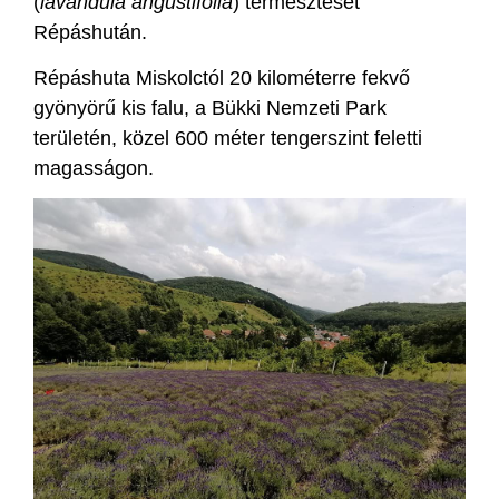
(
lavandula angustifolia
) termesztését
Répáshután.
Répáshuta Miskolctól 20 kilométerre fekvő
gyönyörű kis falu, a Bükki Nemzeti Park
területén, közel 600 méter tengerszint feletti
magasságon.