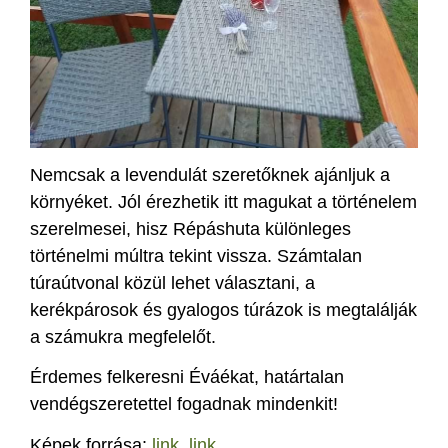
Nemcsak a levendulát szeretőknek ajánljuk a
környéket. Jól érezhetik itt magukat a történelem
szerelmesei, hisz Répáshuta különleges
történelmi múltra tekint vissza. Számtalan
túraútvonal közül lehet választani, a
kerékpárosok és gyalogos túrázok is megtalálják
a számukra megfelelőt.
Érdemes felkeresni Éváékat, határtalan
vendégszeretettel fogadnak mindenkit!
Képek forrása:
link
,
link
.