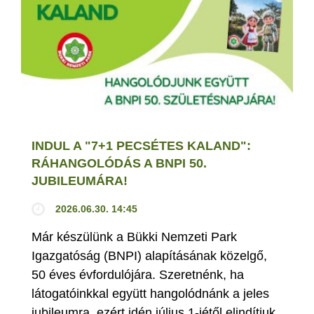
INDUL A "7+1 PECSÉTES KALAND":
RÁHANGOLÓDÁS A BNPI 50.
JUBILEUMÁRA!
2026.06.30. 14:45
Már készülünk a Bükki Nemzeti Park
Igazgatóság (BNPI) alapításának közelgő,
50 éves évfordulójára. Szeretnénk, ha
látogatóinkkal együtt hangolódnánk a jeles
jubileumra, ezért idén július 1-jétől elindítjuk