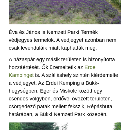
Éva és János is Nemzeti Parki Termék
védjegyes termelők. A védjegyet azonban nem
csak levenduláik miatt kaphatták meg.
A házaspár egy másik területen is bizonyította
hozzáértését. Ők üzemeltetik az
Erdei
Kampinget
is. A szálláshely szintén kiérdemelte
a védjegyet. Az Erdei Kemping a Bükk-
hegységben, Eger és Miskolc között egy
csendes völgyben, erdővel övezett területen,
csörgedező patak mellett fekszik, Répáshuta
határában, a Bükki Nemzeti Park közepén.