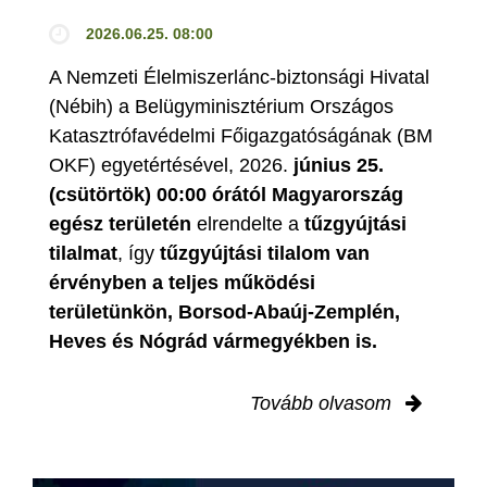
2026.06.25. 08:00
A Nemzeti Élelmiszerlánc-biztonsági Hivatal
(Nébih) a Belügyminisztérium Országos
Katasztrófavédelmi Főigazgatóságának (BM
OKF) egyetértésével, 2026.
június 25.
(csütörtök) 00:00 órától Magyarország
egész területén
elrendelte a
tűzgyújtási
tilalmat
, így
tűzgyújtási tilalom van
érvényben
a teljes működési
területünkön, Borsod-Abaúj-Zemplén,
Heves és Nógrád vármegyékben is.
Tovább olvasom