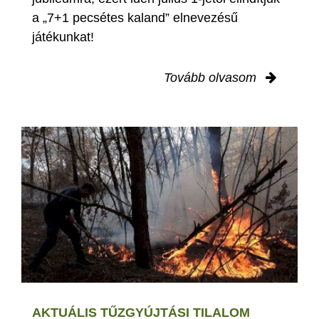
a „7+1 pecsétes kaland” elnevezésű
játékunkat!
Tovább olvasom
AKTUÁLIS TŰZGYÚJTÁSI TILALOM