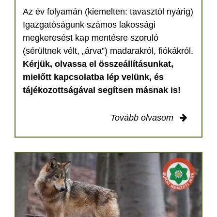
Az év folyamán (kiemelten: tavasztól nyárig)
Igazgatóságunk számos lakossági
megkeresést kap mentésre szoruló
(sérültnek vélt, „árva”) madarakról, fiókákról.
Kérjük, olvassa el összeállításunkat,
mielőtt kapcsolatba lép velünk, és
tájékozottságával segítsen másnak is!
Tovább olvasom