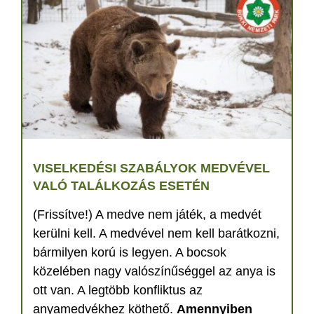
VISELKEDÉSI SZABÁLYOK MEDVÉVEL
VALÓ TALÁLKOZÁS ESETÉN
(Frissítve!) A medve nem játék, a medvét
kerülni kell. A medvével nem kell barátkozni,
bármilyen korú is legyen. A bocsok
közelében nagy valószínűséggel az anya is
ott van. A legtöbb konfliktus az
anyamedvékhez köthető.
Amennyiben