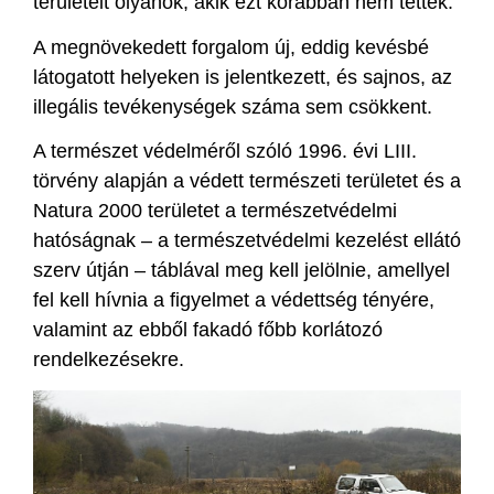
területeit olyanok, akik ezt korábban nem tették.
A megnövekedett forgalom új, eddig kevésbé
látogatott helyeken is jelentkezett, és sajnos, az
illegális tevékenységek száma sem csökkent.
A természet védelméről szóló 1996. évi LIII.
törvény
alapján a védett természeti területet és a
Natura 2000 területet a természetvédelmi
hatóságnak – a természetvédelmi kezelést ellátó
szerv útján – táblával meg kell jelölnie, amellyel
fel kell hívnia a figyelmet a védettség tényére,
valamint az ebből fakadó főbb korlátozó
rendelkezésekre.