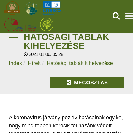
KERESÉ
HATÓSÁGI TÁBLÁK
KEZDŐOLDAL
KIHELYEZÉSE
2021.01.06. 09:28
ŐSVILÁGI POMPEJI
Index
Hírek
Hatósági táblák kihelyezése
SZOLGÁLTATÁSOK
MEGOSZTÁS
PROGRAMOK
HÍREK
RÓLUNK
A koronavírus járvány pozitív hatásainak egyike,
hogy mind többen keresik fel hazánk védett
ONLINE JEGYVÁSÁRLÁS