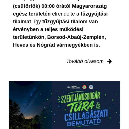
(csütörtök) 00:00 órától Magyarország
egész területén
elrendelte a
tűzgyújtási
tilalmat
, így
tűzgyújtási tilalom van
érvényben
a teljes működési
területünkön, Borsod-Abaúj-Zemplén,
Heves és Nógrád vármegyékben is.
Tovább olvasom