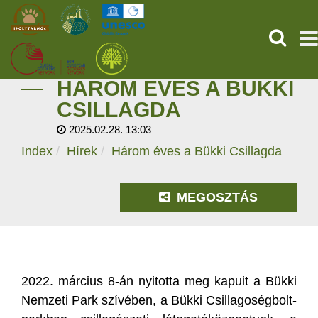
KERESÉ
HÁROM ÉVES A BÜKKI
KEZDŐOLDAL
CSILLAGDA
2025.02.28. 13:03
ŐSVILÁGI POMPEJI
Index
Hírek
Három éves a Bükki Csillagda
SZOLGÁLTATÁSOK
MEGOSZTÁS
PROGRAMOK
HÍREK
RÓLUNK
2022. március 8-án nyitotta meg kapuit a Bükki
Nemzeti Park szívében, a Bükki Csillagoségbolt-
ONLINE JEGYVÁSÁRLÁS