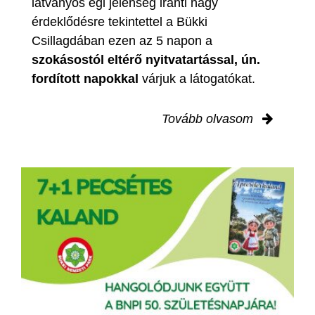
látványos égi jelenség iránti nagy
érdeklődésre tekintettel a Bükki
Csillagdában ezen az 5 napon a
szokásostól eltérő nyitvatartással, ún.
fordított napokkal
várjuk a látogatókat.
Tovább olvasom