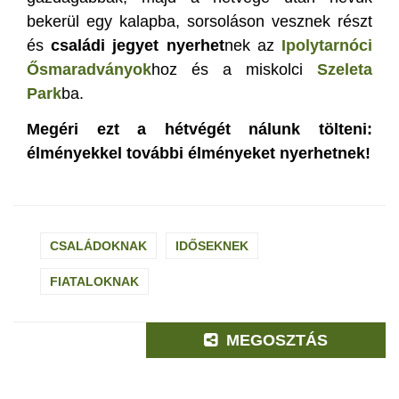
bekerül egy kalapba, sorsoláson vesznek részt
és
családi jegyet nyerhet
nek az
Ipolytarnóci
Ősmaradványok
hoz és a miskolci
Szeleta
Park
ba.
Megéri ezt a hétvégét nálunk tölteni:
élményekkel további élményeket nyerhetnek!
CSALÁDOKNAK
IDŐSEKNEK
FIATALOKNAK
MEGOSZTÁS