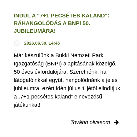
INDUL A "7+1 PECSÉTES KALAND":
RÁHANGOLÓDÁS A BNPI 50.
JUBILEUMÁRA!
2026.06.30. 14:45
Már készülünk a Bükki Nemzeti Park
Igazgatóság (BNPI) alapításának közelgő,
50 éves évfordulójára. Szeretnénk, ha
látogatóinkkal együtt hangolódnánk a jeles
jubileumra, ezért idén július 1-jétől elindítjuk
a „7+1 pecsétes kaland” elnevezésű
játékunkat!
Tovább olvasom