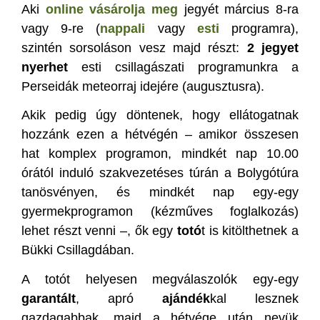
Aki
online vásárolja meg
jegyét március 8-ra
vagy 9-re (
nappali
vagy
esti
programra),
szintén sorsoláson vesz majd részt:
2 jegyet
nyerhet
esti csillagászati programunkra a
Perseidák meteorraj idejére (augusztusra).
Akik pedig úgy döntenek, hogy ellátogatnak
hozzánk ezen a hétvégén – amikor összesen
hat komplex programon, mindkét nap 10.00
órától induló szakvezetéses túrán a Bolygótúra
tanösvényen, és mindkét nap egy-egy
gyermekprogramon (kézműves foglalkozás)
lehet részt venni –, ők egy
totó
t is kitölthetnek a
Bükki Csillagdában.
A totót helyesen megválaszolók egy-egy
garantált
, apró
ajándék
kal lesznek
gazdagabbak, majd a hétvége után nevük