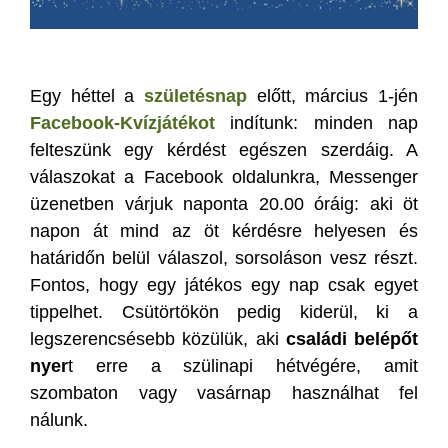
Egy héttel a
születésnap
előtt, március 1-jén
Facebook-Kvízjátékot
indítunk: minden nap
felteszünk egy kérdést egészen szerdáig. A
válaszokat a Facebook oldalunkra, Messenger
üzenetben várjuk naponta 20.00 óráig: aki öt
napon át mind az öt kérdésre helyesen és
határidőn belül válaszol, sorsoláson vesz részt.
Fontos, hogy egy játékos egy nap csak egyet
tippelhet. Csütörtökön pedig kiderül, ki a
legszerencsésebb közülük, aki
családi belépőt
nyer
t erre a szülinapi hétvégére, amit
szombaton vagy vasárnap használhat fel
nálunk.