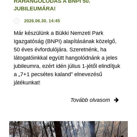
RÁHANGOLÓDÁS A BNPI 50.
JUBILEUMÁRA!
2026.06.30. 14:45
Már készülünk a Bükki Nemzeti Park
Igazgatóság (BNPI) alapításának közelgő,
50 éves évfordulójára. Szeretnénk, ha
látogatóinkkal együtt hangolódnánk a jeles
jubileumra, ezért idén július 1-jétől elindítjuk
a „7+1 pecsétes kaland” elnevezésű
játékunkat!
Tovább olvasom