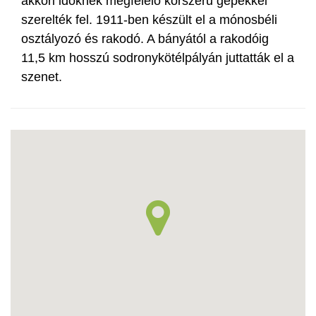
akkori időknek megfelelő korszerű gépekkel
szerelték fel. 1911-ben készült el a mónosbéli
osztályozó és rakodó. A bányától a rakodóig
11,5 km hosszú sodronykötélpályán juttatták el a
szenet.