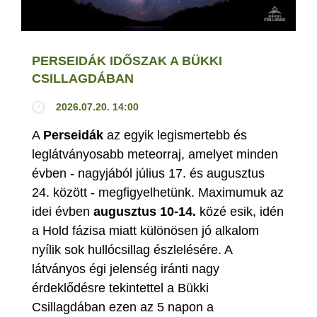
PERSEIDÁK IDŐSZAK A BÜKKI
CSILLAGDÁBAN
2026.07.20. 14:00
A
Perseidák
az egyik legismertebb és
leglátványosabb meteorraj, amelyet minden
évben - nagyjából július 17. és augusztus
24. között - megfigyelhetünk. Maximumuk az
idei évben
augusztus 10-14.
közé esik, idén
a Hold fázisa miatt különösen jó alkalom
nyílik sok hullócsillag észlelésére. A
látványos égi jelenség iránti nagy
érdeklődésre tekintettel a Bükki
Csillagdában ezen az 5 napon a