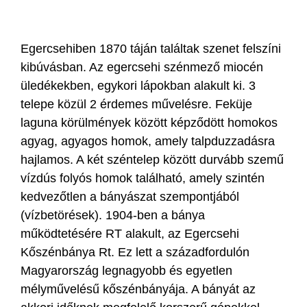
Egercsehiben 1870 táján találtak szenet felszíni
kibúvásban. Az egercsehi szénmező miocén
üledékekben, egykori lápokban alakult ki. 3
telepe közül 2 érdemes művelésre. Feküje
laguna körülmények között képződött homokos
agyag, agyagos homok, amely talpduzzadásra
hajlamos. A két széntelep között durvább szemű
vízdús folyós homok található, amely szintén
kedvezőtlen a bányászat szempontjából
(vízbetörések). 1904-ben a bánya
működtetésére RT alakult, az Egercsehi
Kőszénbánya Rt. Ez lett a századfordulón
Magyarország legnagyobb és egyetlen
mélyművelésű kőszénbányája. A bányát az