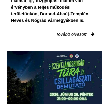
tilalmat
, így
tűzgyújtási tilalom van
érvényben
a teljes működési
területünkön, Borsod-Abaúj-Zemplén,
Heves és Nógrád vármegyékben is.
Tovább olvasom