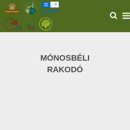
KERESÉ
KEZDŐOLDAL
ŐSVILÁGI POMPEJI
MÓNOSBÉLI
RAKODÓ
SZOLGÁLTATÁSOK
PROGRAMOK
HÍREK
RÓLUNK
ONLINE JEGYVÁSÁRLÁS