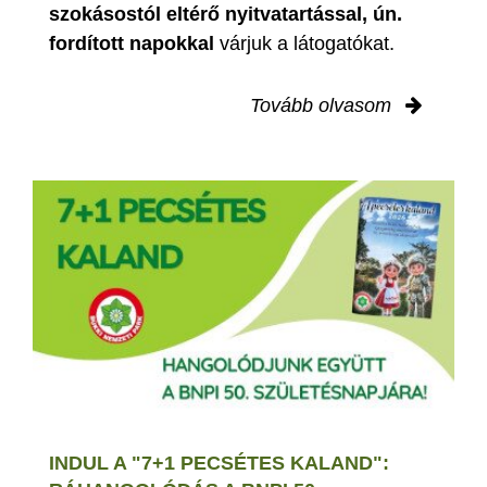
szokásostól eltérő nyitvatartással, ún.
fordított napokkal
várjuk a látogatókat.
Tovább olvasom
INDUL A "7+1 PECSÉTES KALAND":