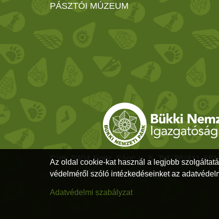
PÁSZTÓI MÚZEUM
Cím: 3304 Eger, Sánc u. 6. Tel: 36/411-581
Az oldal cookie-kat használ a legjobb szolgáltat
titkarsag@bnpi.hu -
Impresszum
védelméről szóló intézkedéseinket az adatvédelm
Adatvédelmi szabályzat