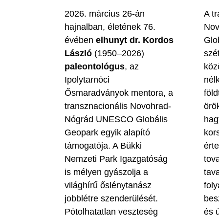
2026. március 26-án
A t
hajnalban, életének 76.
Nov
évében
elhunyt dr. Kordos
Glo
László
(1950–2026)
szé
paleontológus
, az
köz
Ipolytarnóci
nél
Ősmaradványok mentora, a
föld
transznacionális Novohrad-
örö
Nógrád UNESCO Globális
hag
Geopark egyik alapító
kor
támogatója. A Bükki
ért
Nemzeti Park Igazgatóság
tova
is mélyen gyászolja a
tav
világhírű őslénytanász
fol
jobblétre szenderülését.
bes
Pótolhatatlan veszteség
és ú