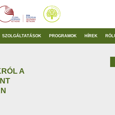
SZOLGÁLTATÁSOK
PROGRAMOK
HÍREK
RÓL
RÓL A
INT
AN