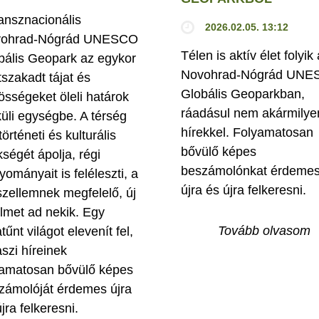
ransznacionális
2026.02.05. 13:12
ohrad-Nógrád UNESCO
Télen is aktív élet folyik 
bális Geopark az egykor
Novohrad-Nógrád UN
tszakadt tájat és
Globális Geoparkban,
össégeket öleli határok
ráadásul nem akármilye
küli egységbe. A térség
hírekkel. Folyamatosan
történeti és kulturális
bővülő képes
kségét ápolja, régi
beszámolónkat érdeme
yományait is feléleszti, a
újra és újra felkeresni.
szellemnek megfelelő, új
elmet ad nekik. Egy
Tovább olvasom
tűnt világot elevenít fel,
aszi híreinek
yamatosan bővülő képes
zámolóját érdemes újra
jra felkeresni.