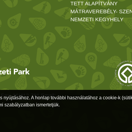
TETT ALAPÍTVÁNY
MÁTRAVEREBÉLY- SZE
NEMZETI KEGYHELY
 Fax: 36/412-791 Email:
ás nyújtásához. A honlap további használatához a cookie-k (sütik
i szabályzatban ismertetjük.