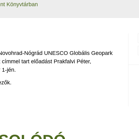
int Könyvtárban
a Novohrad-Nógrád UNESCO Globális Geopark
 címmel tart előadást Prakfalvi Péter,
 1-jén.
ezők.