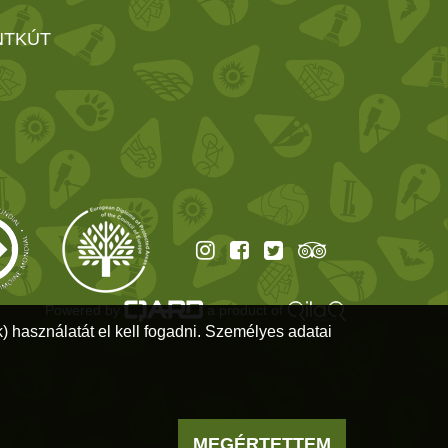
NTKÚT
Powered by
a product of
) használatát el kell fogadni. Személyes adatai
MEGÉRTETTEM