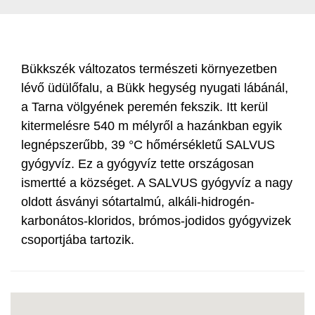
Bükkszék változatos természeti környezetben
lévő üdülőfalu, a Bükk hegység nyugati lábánál,
a Tarna völgyének peremén fekszik. Itt kerül
kitermelésre 540 m mélyről a hazánkban egyik
legnépszerűbb, 39 °C hőmérsékletű SALVUS
gyógyvíz. Ez a gyógyvíz tette országosan
ismertté a községet. A SALVUS gyógyvíz a nagy
oldott ásványi sótartalmú, alkáli-hidrogén-
karbonátos-kloridos, brómos-jodidos gyógyvizek
csoportjába tartozik.