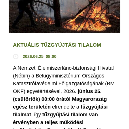
AKTUÁLIS TŰZGYÚJTÁSI TILALOM
2026.06.25. 08:00
A Nemzeti Élelmiszerlánc-biztonsági Hivatal
(Nébih) a Belügyminisztérium Országos
Katasztrófavédelmi Főigazgatóságának (BM
OKF) egyetértésével, 2026.
június 25.
(csütörtök) 00:00 órától Magyarország
egész területén
elrendelte a
tűzgyújtási
tilalmat
, így
tűzgyújtási tilalom van
érvényben
a teljes működési