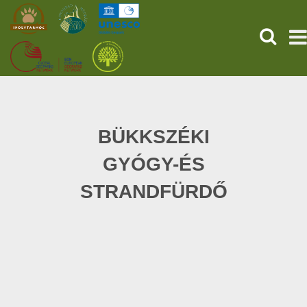
KERESÉ
KEZDŐOLDAL
ŐSVILÁGI POMPEJI
BÜKKSZÉKI
GYÓGY-ÉS
SZOLGÁLTATÁSOK
STRANDFÜRDŐ
PROGRAMOK
HÍREK
RÓLUNK
ONLINE JEGYVÁSÁRLÁS