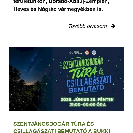
területünkön, Borsod-Abaúj-Zemplén,
Heves és Nógrád vármegyékben is.
Tovább olvasom
SZENTJÁNOSBOGÁR TÚRA ÉS
CSILLAGÁSZATI BEMUTATÓ A BÜKKI