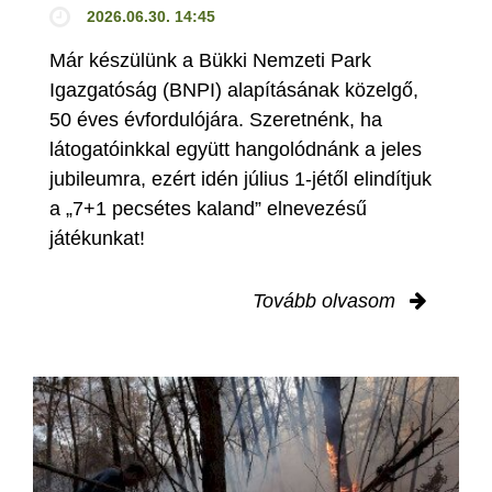
2026.06.30. 14:45
Már készülünk a Bükki Nemzeti Park
Igazgatóság (BNPI) alapításának közelgő,
50 éves évfordulójára. Szeretnénk, ha
látogatóinkkal együtt hangolódnánk a jeles
jubileumra, ezért idén július 1-jétől elindítjuk
a „7+1 pecsétes kaland” elnevezésű
játékunkat!
Tovább olvasom