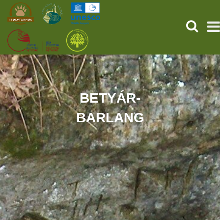
KERESÉ
KEZDŐOLDAL
ŐSVILÁGI POMPEJI
BETYÁR-
BARLANG
SZOLGÁLTATÁSOK
PROGRAMOK
HÍREK
RÓLUNK
ONLINE JEGYVÁSÁRLÁS