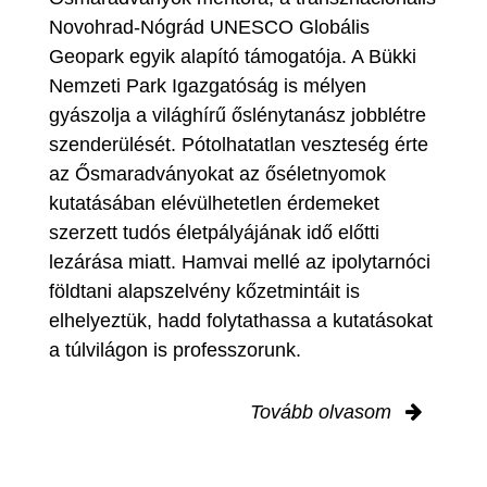
Novohrad-Nógrád UNESCO Globális
Geopark egyik alapító támogatója. A Bükki
Nemzeti Park Igazgatóság is mélyen
gyászolja a világhírű őslénytanász jobblétre
szenderülését. Pótolhatatlan veszteség érte
az Ősmaradványokat az őséletnyomok
kutatásában elévülhetetlen érdemeket
szerzett tudós életpályájának idő előtti
lezárása miatt. Hamvai mellé az ipolytarnóci
földtani alapszelvény kőzetmintáit is
elhelyeztük, hadd folytathassa a kutatásokat
a túlvilágon is professzorunk.
Tovább olvasom