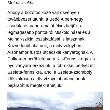
Molnár-szikla
Ahogy a bozótos közé vájt ösvényen
továbbvezet utunk, a Bedő Albert-hegy
csodálatos panorámáját élvezhetjük, a
legmagasabb pontokról Miskolc házai és a
Molnár-szikla leszakadásai is látszanak.
Közvetlenül alattunk, a mély völgyben,
Alsóhámor füstös utcácskái kanyarognak. A
Dolka-gerincről letérve a Kis-Fennsík egy kis
nyúlványára érkezünk, a töbrökkel pettyezett
Szeleta-fennsíkra, ahol a Szeleta-zsomboly
időszakosan aktív víznyelőbarlangjának
bejáratát is megtekinthetjük.