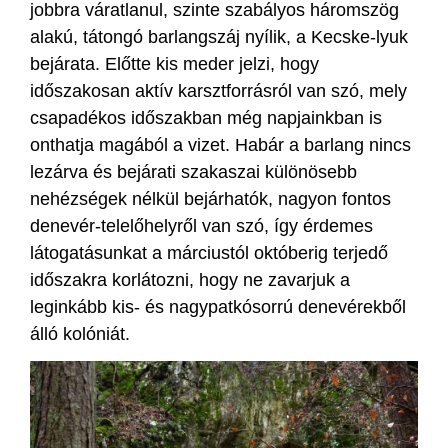
jobbra váratlanul, szinte szabályos háromszög
alakú, tátongó barlangszáj nyílik, a Kecske-lyuk
bejárata. Előtte kis meder jelzi, hogy
időszakosan aktív karsztforrásról van szó, mely
csapadékos időszakban még napjainkban is
onthatja magából a vizet. Habár a barlang nincs
lezárva és bejárati szakaszai különösebb
nehézségek nélkül bejárhatók, nagyon fontos
denevér-telelőhelyről van szó, így érdemes
látogatásunkat a márciustól októberig terjedő
időszakra korlátozni, hogy ne zavarjuk a
leginkább kis- és nagypatkósorrú denevérekből
álló kolóniát.