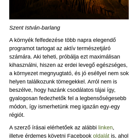
Szent István-barlang
A környék felfedezése több napra elegendő
programot tartogat az aktív természetjáró
számára. Aki teheti, próbálja ezt maximálisan
kihasználni, hiszen az erdei levegő egészséges,
a környezet megnyugtató, és jó eséllyel nem sok
helyen találkozunk tömegekkel. Arról nem is
beszélve, hogy hazánk csodálatos tájai így,
gyalogosan fedezhetők fel a legbensőségesebb
módon, így ismerhetünk meg igazán egy-egy
régiót.
A szerző írásai elérhetőek az alábbi
linken
,
illetve érdemes követni Facebook
oldalát
is, ahol