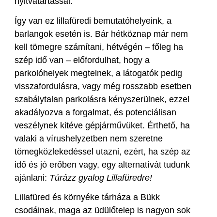
nyitvatartással.
Így van ez lillafüredi bemutatóhelyeink, a
barlangok esetén is. Bár hétköznap már nem
kell tömegre számítani, hétvégén – főleg ha
szép idő van – előfordulhat, hogy a
parkolóhelyek megtelnek, a látogatók pedig
visszafordulásra, vagy még rosszabb esetben
szabálytalan parkolásra kényszerülnek, ezzel
akadályozva a forgalmat, és potenciálisan
veszélynek kitéve gépjárművüket. Érthető, ha
valaki a vírushelyzetben nem szeretne
tömegközlekedéssel utazni, ezért, ha szép az
idő és jó erőben vagy, egy alternatívát tudunk
ajánlani:
Túrázz gyalog Lillafüredre!
Lillafüred és környéke tárháza a Bükk
csodáinak, maga az üdülőtelep is nagyon sok