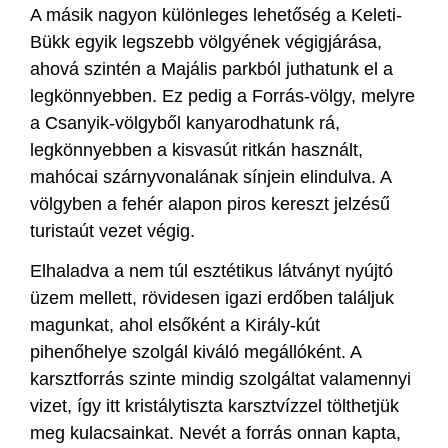
A másik nagyon különleges lehetőség a Keleti-
Bükk egyik legszebb völgyének végigjárása,
ahová szintén a Majális parkból juthatunk el a
legkönnyebben. Ez pedig a Forrás-völgy, melyre
a Csanyik-völgyből kanyarodhatunk rá,
legkönnyebben a kisvasút ritkán használt,
mahócai szárnyvonalának sínjein elindulva. A
völgyben a fehér alapon piros kereszt jelzésű
turistaút vezet végig.
Elhaladva a nem túl esztétikus látványt nyújtó
üzem mellett, rövidesen igazi erdőben találjuk
magunkat, ahol elsőként a Király-kút
pihenőhelye szolgál kiváló megállóként. A
karsztforrás szinte mindig szolgáltat valamennyi
vizet, így itt kristálytiszta karsztvízzel tölthetjük
meg kulacsainkat. Nevét a forrás onnan kapta,