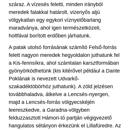
száraz. A vízesés feletti, minden irányból
meredek falakkal határolt, vizenyős aljú
völgykatlan egy egykori víznyelőbarlang
maradványa, ahol igen természetközeli,
holtfával borított erdőben járhatunk.
A patak utolsó forrásának számító Felső-forrás
felett nagyon meredek hegyoldalon juthatunk fel
a Kis-fennsíkra, ahol számtalan karsztformában
gyönyörködhetünk (kis kitérővel például a Dante
Poklának is nevezett Udvarkő-
szakadéktöbörhöz juthatunk). A zöld jelzésen
továbbhaladva, átkelve a Lencsés-nyergen,
majd a Lencsés-forrás völgyecskéjén
leereszkedve, a Garadna-völgyben
felduzzasztott Hámori-tó partján végigvezető
hangulatos sétányon érkezünk el Lillafüredre. Az