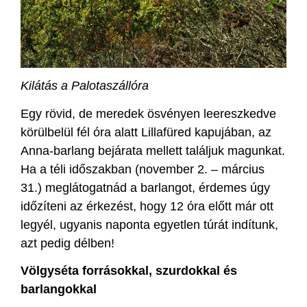
Kilátás a Palotaszállóra
Egy rövid, de meredek ösvényen leereszkedve
körülbelül fél óra alatt Lillafüred kapujában, az
Anna-barlang bejárata mellett találjuk magunkat.
Ha a téli időszakban (november 2. – március
31.) meglátogatnád a barlangot, érdemes úgy
időzíteni az érkezést, hogy 12 óra előtt már ott
legyél, ugyanis naponta egyetlen túrát indítunk,
azt pedig délben!
Völgyséta forrásokkal, szurdokkal és
barlangokkal