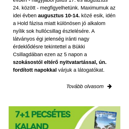
24. között - megfigyelhetünk. Maximumuk az
idei évben
augusztus 10-14.
közé esik, idén
a Hold fázisa miatt különösen jó alkalom
nyílik sok hullócsillag észlelésére. A
látványos égi jelenség iránti nagy
érdeklődésre tekintettel a Bükki
Csillagdában ezen az 5 napon a
szokásostól eltérő nyitvatartással, ún.
fordított napokkal
várjuk a látogatókat.
Tovább olvasom