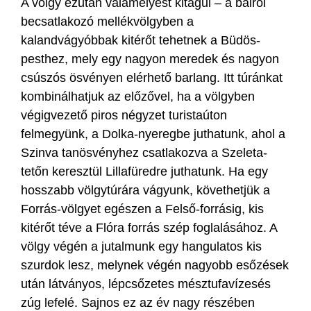
A völgy ezután valamelyest kitágul – a balról
becsatlakozó mellékvölgyben a
kalandvágyóbbak kitérőt tehetnek a Büdös-
pesthez, mely egy nagyon meredek és nagyon
csúszós ösvényen elérhető barlang. Itt túránkat
kombinálhatjuk az előzővel, ha a völgyben
végigvezető piros négyzet turistaúton
felmegyünk, a Dolka-nyeregbe juthatunk, ahol a
Szinva tanösvényhez csatlakozva a Szeleta-
tetőn keresztül Lillafüredre juthatunk. Ha egy
hosszabb völgytúrára vágyunk, követhetjük a
Forrás-völgyet egészen a Felső-forrásig, kis
kitérőt téve a Flóra forrás szép foglalásához. A
völgy végén a jutalmunk egy hangulatos kis
szurdok lesz, melynek végén nagyobb esőzések
után látványos, lépcsőzetes mésztufavízesés
zúg lefelé. Sajnos ez az év nagy részében