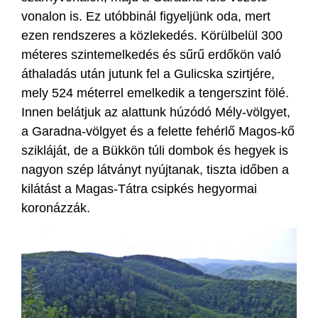
vonalon is. Ez utóbbinál figyeljünk oda, mert
ezen rendszeres a közlekedés. Körülbelül 300
méteres szintemelkedés és sűrű erdőkön való
áthaladás után jutunk fel a Gulicska szirtjére,
mely 524 méterrel emelkedik a tengerszint fölé.
Innen belátjuk az alattunk húzódó Mély-völgyet,
a Garadna-völgyet és a felette fehérlő Magos-kő
szikláját, de a Bükkön túli dombok és hegyek is
nagyon szép látványt nyújtanak, tiszta időben a
kilátást a Magas-Tátra csipkés hegyormai
koronázzák.