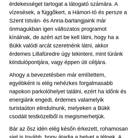
érdekességet tartogat a látogató számára. A
vízesések, a függőkert, a Hámori-tó és persze a
Szent István- és Anna-barlangjaink már
önmagukban igen változatos programot
kínálnak, de azért azt be kell látni, hogy ha a
Bükk valódi arcát szeretnénk látni, akkor
érdemes Lillafüredre úgy tekinteni, mint túránk
kiindulópontjára, vagy éppen úti céljára.
Ahogy a bevezetésben már említettem,
egyébként is elég nehézkes forgalmasabb
napokon parkolóhelyet találni, ezért ha időnk és
energiánk engedi, érdemes valamelyik
turistaúton elindulnunk, melyeken a Bükk
csodáit testközelből is megismerhetjük.
Bár az ősz idén elég későn érkezett, rohamosan
siet is tovább, hogy átadja a helyet a télnek. A