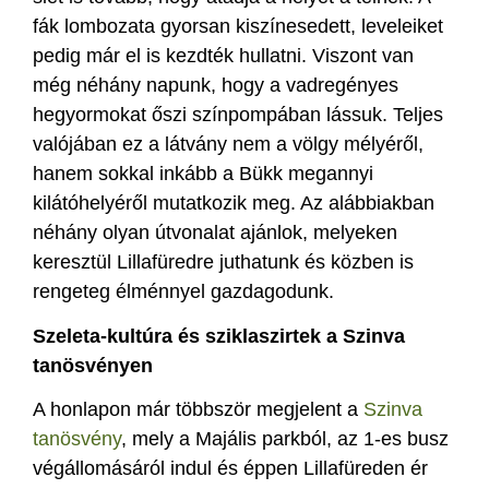
fák lombozata gyorsan kiszínesedett, leveleiket
pedig már el is kezdték hullatni. Viszont van
még néhány napunk, hogy a vadregényes
hegyormokat őszi színpompában lássuk. Teljes
valójában ez a látvány nem a völgy mélyéről,
hanem sokkal inkább a Bükk megannyi
kilátóhelyéről mutatkozik meg. Az alábbiakban
néhány olyan útvonalat ajánlok, melyeken
keresztül Lillafüredre juthatunk és közben is
rengeteg élménnyel gazdagodunk.
Szeleta-kultúra és sziklaszirtek a Szinva
tanösvényen
A honlapon már többször megjelent a
Szinva
tanösvény
, mely a Majális parkból, az 1-es busz
végállomásáról indul és éppen Lillafüreden ér