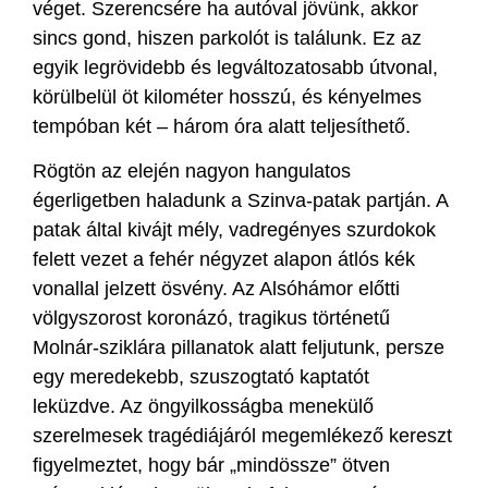
véget. Szerencsére ha autóval jövünk, akkor
sincs gond, hiszen parkolót is találunk. Ez az
egyik legrövidebb és legváltozatosabb útvonal,
körülbelül öt kilométer hosszú, és kényelmes
tempóban két – három óra alatt teljesíthető.
Rögtön az elején nagyon hangulatos
égerligetben haladunk a Szinva-patak partján. A
patak által kivájt mély, vadregényes szurdokok
felett vezet a fehér négyzet alapon átlós kék
vonallal jelzett ösvény. Az Alsóhámor előtti
völgyszorost koronázó, tragikus történetű
Molnár-sziklára pillanatok alatt feljutunk, persze
egy meredekebb, szuszogtató kaptatót
leküzdve. Az öngyilkosságba menekülő
szerelmesek tragédiájáról megemlékező kereszt
figyelmeztet, hogy bár „mindössze” ötven