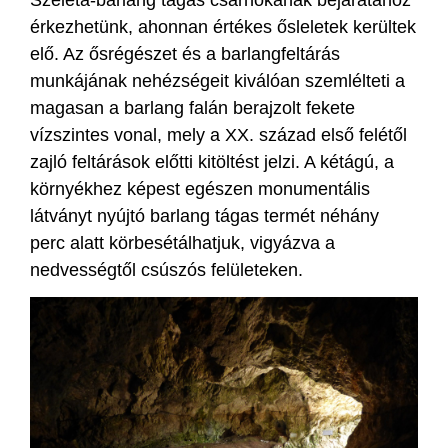
érkezhetünk, ahonnan értékes ősleletek kerültek
elő. Az ősrégészet és a barlangfeltárás
munkájának nehézségeit kiválóan szemlélteti a
magasan a barlang falán berajzolt fekete
vízszintes vonal, mely a XX. század első felétől
zajló feltárások előtti kitöltést jelzi. A kétágú, a
környékhez képest egészen monumentális
látványt nyújtó barlang tágas termét néhány
perc alatt körbesétálhatjuk, vigyázva a
nedvességtől csúszós felületeken.