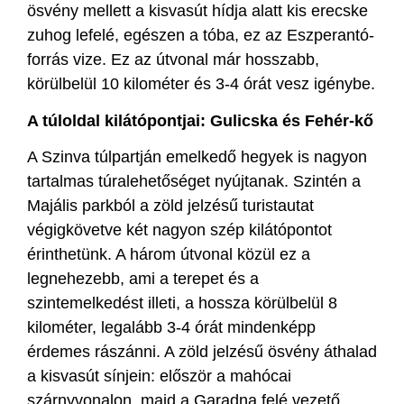
ösvény mellett a kisvasút hídja alatt kis erecske
zuhog lefelé, egészen a tóba, ez az Eszperantó-
forrás vize. Ez az útvonal már hosszabb,
körülbelül 10 kilométer és 3-4 órát vesz igénybe.
A túloldal kilátópontjai: Gulicska és Fehér-kő
A Szinva túlpartján emelkedő hegyek is nagyon
tartalmas túralehetőséget nyújtanak. Szintén a
Majális parkból a zöld jelzésű turistautat
végigkövetve két nagyon szép kilátópontot
érinthetünk. A három útvonal közül ez a
legnehezebb, ami a terepet és a
szintemelkedést illeti, a hossza körülbelül 8
kilométer, legalább 3-4 órát mindenképp
érdemes rászánni. A zöld jelzésű ösvény áthalad
a kisvasút sínjein: először a mahócai
szárnyvonalon, majd a Garadna felé vezető