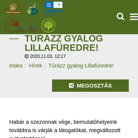
KERESÉ
TÚRÁZZ GYALOG
KEZDŐOLDAL
LILLAFÜREDRE!
2020.11.03. 12:17
ŐSVILÁGI POMPEJI
Index
Hírek
Túrázz gyalog Lillafüredre!
SZOLGÁLTATÁSOK
MEGOSZTÁS
PROGRAMOK
HÍREK
RÓLUNK
Habár a szezonnak vége, bemutatóhelyeink
továbbra is várják a látogatókat, megváltozott
ONLINE JEGYVÁSÁRLÁS