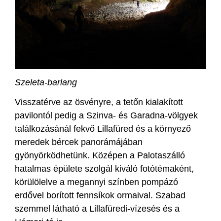
Szeleta-barlang
Visszatérve az ösvényre, a tetőn kialakított
pavilontól pedig a Szinva- és Garadna-völgyek
találkozásánál fekvő Lillafüred és a környező
meredek bércek panorámájában
gyönyörködhetünk. Középen a Palotaszálló
hatalmas épülete szolgál kiváló fotótémaként,
körülölelve a megannyi színben pompázó
erdővel borított fennsíkok ormaival. Szabad
szemmel látható a Lillafüredi-vízesés és a