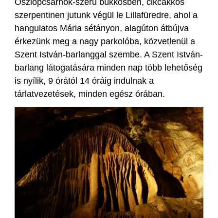
Oszlopcsarnok-szerű bükkösben, cikcakkos
szerpentinen jutunk végül le Lillafüredre, ahol a
hangulatos Mária sétányon, alagúton átbújva
érkezünk meg a nagy parkolóba, közvetlenül a
Szent István-barlanggal szembe. A Szent István-
barlang látogatására minden nap több lehetőség
is nyílik, 9 órától 14 óráig indulnak a
tárlatvezetések, minden egész órában.