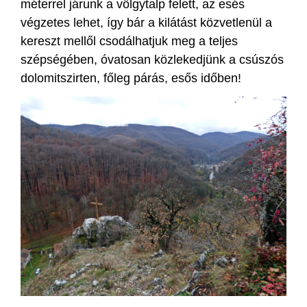
méterrel járunk a völgytalp felett, az esés
végzetes lehet, így bár a kilátást közvetlenül a
kereszt mellől csodálhatjuk meg a teljes
szépségében, óvatosan közlekedjünk a csúszós
dolomitszirten, főleg párás, esős időben!