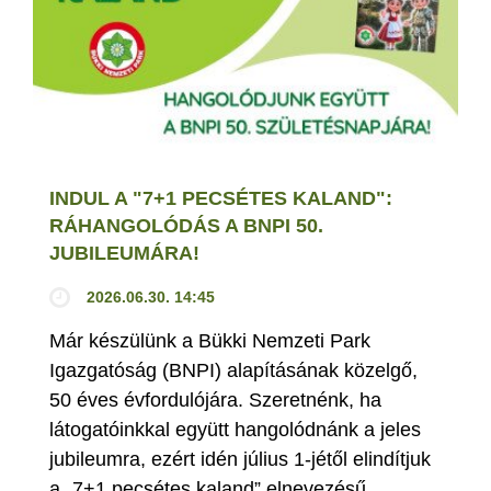
INDUL A "7+1 PECSÉTES KALAND":
RÁHANGOLÓDÁS A BNPI 50.
JUBILEUMÁRA!
2026.06.30. 14:45
Már készülünk a Bükki Nemzeti Park
Igazgatóság (BNPI) alapításának közelgő,
50 éves évfordulójára. Szeretnénk, ha
látogatóinkkal együtt hangolódnánk a jeles
jubileumra, ezért idén július 1-jétől elindítjuk
a „7+1 pecsétes kaland” elnevezésű