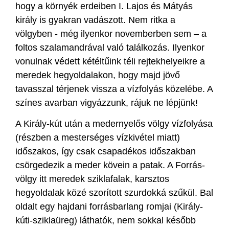
hogy a környék erdeiben I. Lajos és Mátyás
király is gyakran vadászott. Nem ritka a
völgyben - még ilyenkor novemberben sem – a
foltos szalamandrával való találkozás. Ilyenkor
vonulnak védett kétéltűink téli rejtekhelyeikre a
meredek hegyoldalakon, hogy majd jövő
tavasszal térjenek vissza a vízfolyás közelébe. A
színes avarban vigyázzunk, rájuk ne lépjünk!
A Király-kút után a medernyelős völgy vízfolyása
(részben a mesterséges vízkivétel miatt)
időszakos, így csak csapadékos időszakban
csörgedezik a meder kövein a patak. A Forrás-
völgy itt meredek sziklafalak, karsztos
hegyoldalak közé szorított szurdokká szűkül. Bal
oldalt egy hajdani forrásbarlang romjai (Király-
kúti-sziklaüreg) láthatók, nem sokkal később