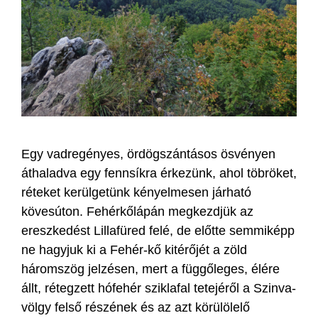
Egy vadregényes, ördögszántásos ösvényen
áthaladva egy fennsíkra érkezünk, ahol töbröket,
réteket kerülgetünk kényelmesen járható
kövesúton. Fehérkőlápán megkezdjük az
ereszkedést Lillafüred felé, de előtte semmiképp
ne hagyjuk ki a Fehér-kő kitérőjét a zöld
háromszög jelzésen, mert a függőleges, élére
állt, rétegzett hófehér sziklafal tetejéről a Szinva-
völgy felső részének és az azt körülölelő