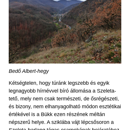
Bedő Albert-hegy
Kétségtelen, hogy túránk legszebb és egyik
legnagyobb hírnévvel bíró állomása a Szeleta-
tető, mely nem csak természeti, de ősrégészeti,
és bizony, nem elhanyagolható módon esztétikai
értékével is a Bükk ezen részének méltán
népszerű helye. A sziklába vájt lépcsősoron a
Szeleta-barlang tágas csarnokának bejáratához