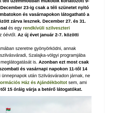
ja
téli üzemmódban működik korlátozott 9-
. December 23-ig csak a téli szünetet nyitó
ombatokon és vasárnapokon látogatható a
özött zárva lesznek. December 27. és 31.
ssal
és egy
rendkívüli szilveszteri
 óévtől.
Az új évet január 2-7. közötti
orámában szeretne gyönyörködni, annak
szilvásváradi, Szalajka-völgyi programjába
meglátogatását is.
Azonban ezt most csak
szombati és vasárnapi napokon 11-től 14
i ünnepnapok után Szilvásváradon járnak, ne
nformációs Ház és Ajándékboltot
sem, ami
től 15 óráig várja a betérő látogatókat.