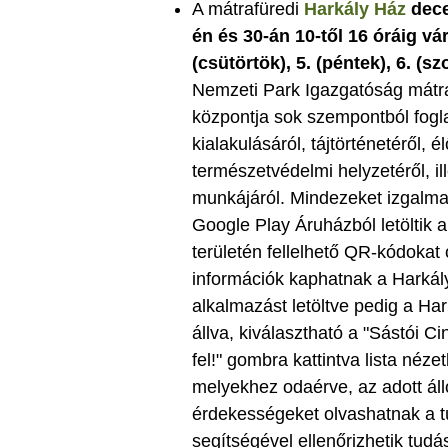
A mátrafüredi
Harkály Ház
dece
én és 30-án 10-től 16 óráig vá
(csütörtök), 5. (péntek), 6. (s
Nemzeti Park Igazgatóság mátraf
központja sok szempontból fogl
kialakulásáról, tájtörténetéről,
természetvédelmi helyzetéről, il
munkájáról. Mindezeket izgalma
Google Play Áruházból letöltik 
területén fellelhető QR-kódokat
információk kaphatnak a Harkály 
alkalmazást letöltve pedig a Har
állva, kiválasztható a "Sástói C
fel!" gombra kattintva lista néz
melyekhez odaérve, az adott áll
érdekességeket olvashatnak a t
segítségével ellenőrizhetik tudás