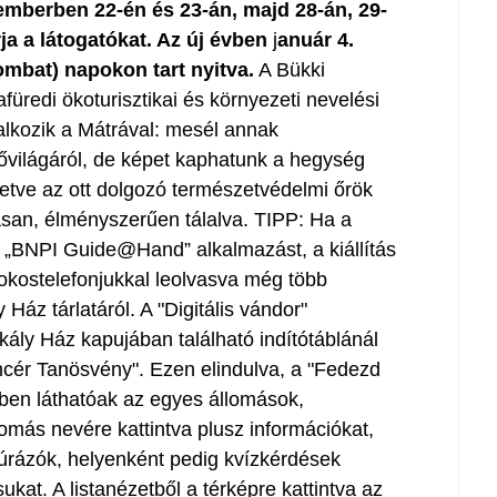
mberben 22-én és 23-án, majd 28-án, 29-
rja a látogatókat. Az új évben
j
anuár 4.
zombat) napokon tart nyitva.
A Bükki
üredi ökoturisztikai és környezeti nevelési
alkozik a Mátrával: mesél annak
 élővilágáról, de képet kaphatunk a hegység
letve az ott dolgozó természetvédelmi őrök
san, élményszerűen tálalva. TIPP: Ha a
a „BNPI Guide@Hand” alkalmazást, a kiállítás
 okostelefonjukkal leolvasva még több
Ház tárlatáról. A "Digitális vándor"
kály Ház kapujában található indítótáblánál
incér Tanösvény". Ezen elindulva, a "Fedezd
etben láthatóak az egyes állomások,
omás nevére kattintva plusz információkat,
úrázók, helyenként pedig kvízkérdések
ukat. A listanézetből a térképre kattintva az