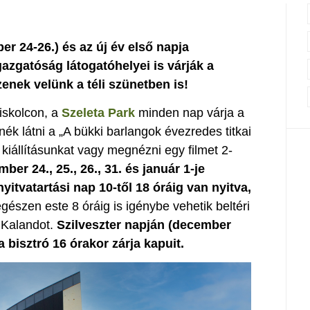
 24-26.) és az új év első napja
gazgatóság látogatóhelyei is várják a
enek velünk a téli szünetben is!
iskolcon, a
Szeleta Park
minden nap várja a
nék látni a „A bükki barlangok évezredes titkai
iállításunkat vagy megnézni egy filmet 2-
ber 24., 25., 26., 31. és január 1-je
nyitvatartási nap 10-től 18 óráig van nyitva,
észen este 8 óráig is igénybe vehetik beltéri
 Kalandot.
Szilveszter napján (december
 a bisztró 16 órakor zárja kapuit.