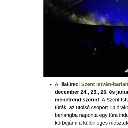
A lillafüredi
Szent István-barla
december 24., 25., 26. és janu
menetrend szerint
. A Szent Is
túrák, az utolsó csoport 14 óra
barlangba naponta egy túra ind
körbejárni a különleges mésztuf