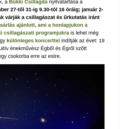
k, a
Bükki Csillagda
nyitvatartása a
er 27-től 31-ig 9.30-tól 16 óráig; január 2-
k várják a csillagászat és űrkutatás iránt
sárlás ajánlott, ami a honlapjukon a
ti csillagászati programjukra
is lehet még
egy
különleges koncerttel
indítják az évet: 19
uitív énekművész Égből és Égről szőtt
 egy csokorba erre az estre.