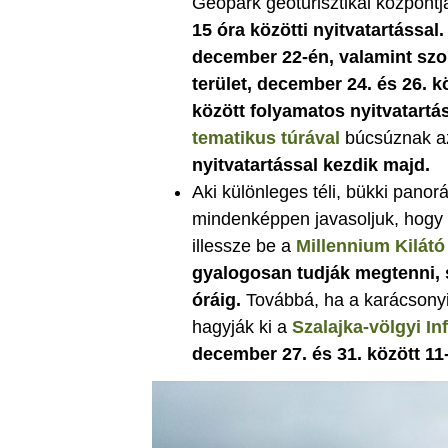
Geopark geoturisztikai központ
15 óra közötti nyitvatartással
december 22-én, valamint sz
terület, december 24. és 26. k
között folyamatos nyitvatartá
tematikus túrával
búcsúznak az
nyitvatartással kezdik majd.
Aki különleges téli, bükki pan
mindenképpen javasoljuk, hogy 
illessze be a
Millennium Kilátó
gyalogosan tudják megtenni, 
óráig.
Továbbá, ha a karácsony
hagyják ki a
Szalajka-völgyi I
december 27. és 31. között 11-