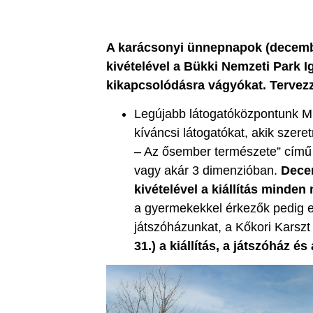
A karácsonyi ünnepnapok (december
kivételével a Bükki Nemzeti Park I
kikapcsolódásra vágyókat.
Tervezz
Legújabb látogatóközpontunk M
kíváncsi látogatókat, akik szeret
– Az ősember természete” című k
vagy akár 3 dimenzióban.
Decem
kivételével a kiállítás minden 
a gyermekekkel érkezők pedig eg
játszóházunkat, a Kőkori Karszt
31.) a kiállítás, a játszóház és