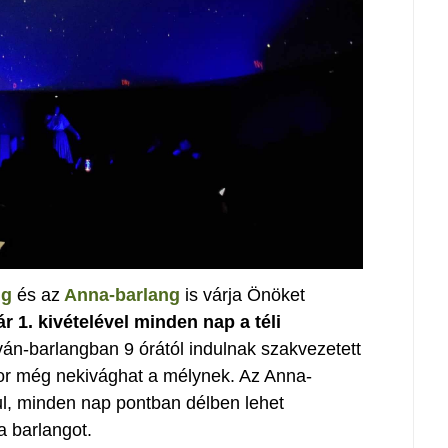
ng
és az
Anna-barlang
is várja Önöket
ár 1. kivételével minden nap a téli
tván-barlangban 9 órától indulnak szakvezetett
kor még nekivághat a mélynek. Az Anna-
ul, minden nap pontban délben lehet
a barlangot.