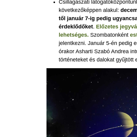
Csillagászati látogatóközpontun
következőképpen alakul:
decemb
től január 7-ig pedig ugyancsa
érdeklődőket
.
Előzetes jegyvá
lehetséges.
Szombatonként
es
jelentkezni. Január 5-én pedig 
órakor Asharti Szabó Andrea int
történeteket és dalokat gyűjtött